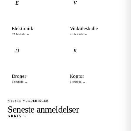
E
V
Elektronik
Vinkøleskabe
32 testede →
21 testede →
D
K
Droner
Kontor
8 testede →
6 testede →
NYESTE VURDERINGER
Seneste anmeldelser
ARKIV →