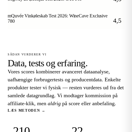
/5
mQuvée Vinkøleskab Test 2026: WineCave Exclusive
4,5
780
/5
SÅDAN VURDERER VI
Data, tests og erfaring.
Vores scores kombinerer avanceret dataanalyse,
uafhængige forbrugertests og producentdata. Enkelte
produkter tester vi fysisk — resten vurderes ud fra det
samlede datagrundlag. Vi modtager kommission på
affiliate-klik, men
aldrig
på score eller anbefaling.
LÆS METODEN →
210
22