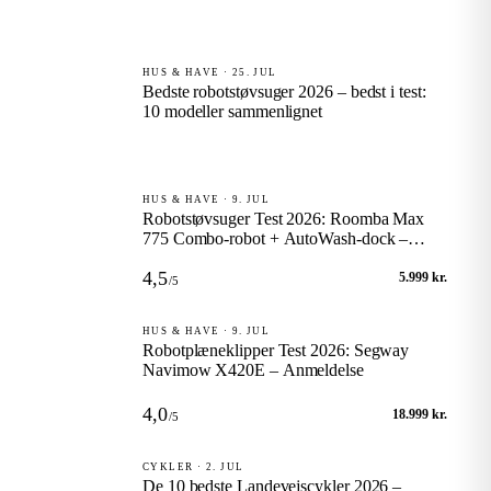
HUS & HAVE · 25. JUL
Bedste robotstøvsuger 2026 – bedst i test:
10 modeller sammenlignet
HUS & HAVE · 9. JUL
Robotstøvsuger Test 2026: Roomba Max
775 Combo-robot + AutoWash-dock –
Anmeldelse
4,5
5.999 kr.
/5
HUS & HAVE · 9. JUL
Robotplæneklipper Test 2026: Segway
Navimow X420E – Anmeldelse
4,0
18.999 kr.
/5
CYKLER · 2. JUL
De 10 bedste Landevejscykler 2026 –