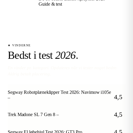
Guide & test
★ VINDERNE
Bedst i test
2026
.
En vinder pr. kategori. Opdateres når vi tester noget bedre.
Aldrig betalt placering.
Segway Robotplæneklipper Test 2026: Navimow i105e
4,5
–
/5
4,5
Trek Madone SL 7 Gen 8 –
/5
4,5
Segway El løbehjul Test 2026: GT3 Pro