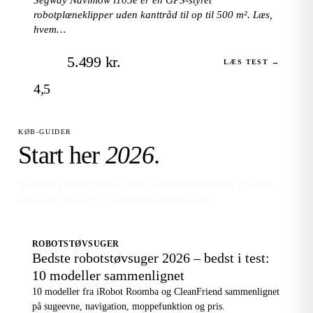
robotplæneklipper uden kanttråd til op til 500 m². Læs,
hvem…
5.499 kr.
LÆS TEST →
4,5
KØB-GUIDER
Start her
2026
.
Samlede gennemgange, hvor vi stiller modellerne op mod
hinanden. Bygget på vores egne anmeldelser.
ROBOTSTØVSUGER
Bedste robotstøvsuger 2026 – bedst i test:
10 modeller sammenlignet
10 modeller fra iRobot Roomba og CleanFriend sammenlignet
på sugeevne, navigation, moppefunktion og pris.