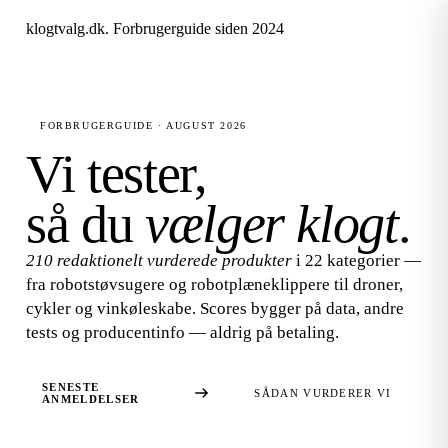
klogtvalg.dk
.
Forbrugerguide siden 2024
FORBRUGERGUIDE · AUGUST 2026
Vi tester,
så du
vælger klogt
.
210 redaktionelt vurderede produkter
i 22 kategorier —
fra robotstøvsugere og robotplæneklippere til droner,
cykler og vinkøleskabe. Scores bygger på data, andre
tests og producentinfo — aldrig på betaling.
SENESTE
SÅDAN VURDERER VI
ANMELDELSER