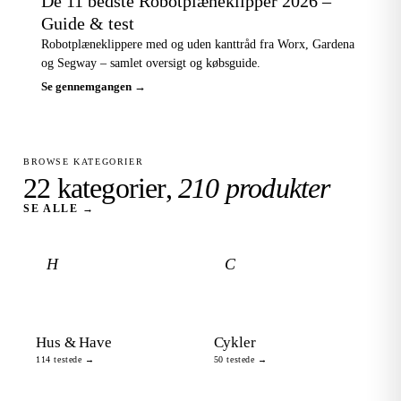
De 11 bedste Robotplæneklipper 2026 –
Guide & test
Robotplæneklippere med og uden kanttråd fra Worx, Gardena
og Segway – samlet oversigt og købsguide.
Se gennemgangen →
BROWSE KATEGORIER
22 kategorier,
210 produkter
SE ALLE →
H
C
Hus & Have
Cykler
114 testede →
50 testede →