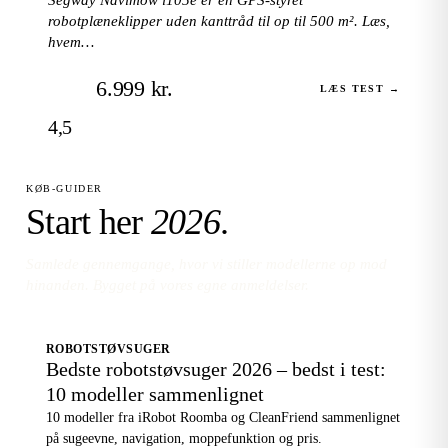
robotplæneklipper uden kanttråd til op til 500 m². Læs,
hvem…
6.999 kr.
LÆS TEST →
4,5
KØB-GUIDER
Start her
2026
.
Samlede gennemgange, hvor vi stiller modellerne op mod
hinanden. Bygget på vores egne anmeldelser.
ROBOTSTØVSUGER
Bedste robotstøvsuger 2026 – bedst i test:
10 modeller sammenlignet
10 modeller fra iRobot Roomba og CleanFriend sammenlignet
på sugeevne, navigation, moppefunktion og pris.