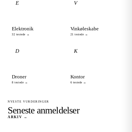
E
V
Elektronik
Vinkøleskabe
32 testede →
21 testede →
D
K
Droner
Kontor
8 testede →
6 testede →
NYESTE VURDERINGER
Seneste anmeldelser
ARKIV →