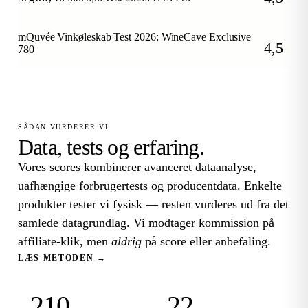
/5
mQuvée Vinkøleskab Test 2026: WineCave Exclusive
4,5
780
/5
SÅDAN VURDERER VI
Data, tests og erfaring.
Vores scores kombinerer avanceret dataanalyse,
uafhængige forbrugertests og producentdata. Enkelte
produkter tester vi fysisk — resten vurderes ud fra det
samlede datagrundlag. Vi modtager kommission på
affiliate-klik, men
aldrig
på score eller anbefaling.
LÆS METODEN →
210
22