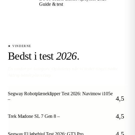
Guide & test
★ VINDERNE
Bedst i test
2026
.
En vinder pr. kategori. Opdateres når vi tester noget bedre.
Aldrig betalt placering.
Segway Robotplæneklipper Test 2026: Navimow i105e
4,5
–
/5
4,5
Trek Madone SL 7 Gen 8 –
/5
4,5
Segway El løbehjul Test 2026: GT3 Pro