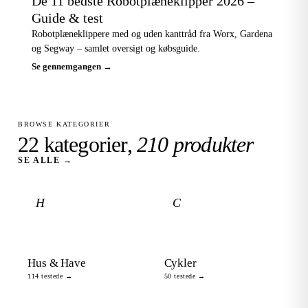
De 11 bedste Robotplæneklipper 2026 –
Guide & test
Robotplæneklippere med og uden kanttråd fra Worx, Gardena
og Segway – samlet oversigt og købsguide.
Se gennemgangen →
BROWSE KATEGORIER
22 kategorier,
210 produkter
SE ALLE →
H
C
Hus & Have
Cykler
114 testede →
50 testede →