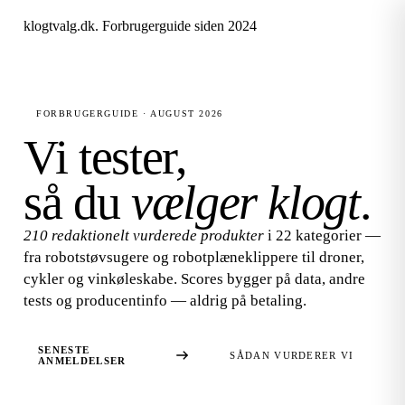
klogtvalg.dk
.
Forbrugerguide siden 2024
FORBRUGERGUIDE · AUGUST 2026
Vi tester,
så du
vælger klogt
.
210 redaktionelt vurderede produkter
i 22 kategorier —
fra robotstøvsugere og robotplæneklippere til droner,
cykler og vinkøleskabe. Scores bygger på data, andre
tests og producentinfo — aldrig på betaling.
SENESTE
SÅDAN VURDERER VI
ANMELDELSER