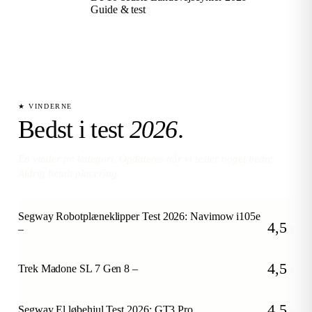
Guide & test
★ VINDERNE
Bedst i test
2026
.
En vinder pr. kategori. Opdateres når vi tester noget bedre.
Aldrig betalt placering.
Segway Robotplæneklipper Test 2026: Navimow i105e
4,5
–
/5
4,5
Trek Madone SL 7 Gen 8 –
/5
4,5
Segway El løbehjul Test 2026: GT3 Pro