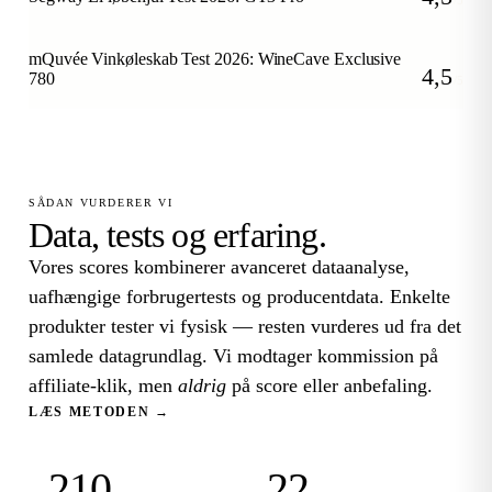
/5
mQuvée Vinkøleskab Test 2026: WineCave Exclusive
4,5
780
/5
SÅDAN VURDERER VI
Data, tests og erfaring.
Vores scores kombinerer avanceret dataanalyse,
uafhængige forbrugertests og producentdata. Enkelte
produkter tester vi fysisk — resten vurderes ud fra det
samlede datagrundlag. Vi modtager kommission på
affiliate-klik, men
aldrig
på score eller anbefaling.
LÆS METODEN →
210
22