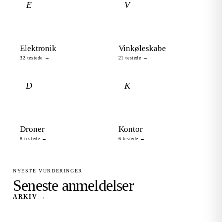
E
V
Elektronik
Vinkøleskabe
32 testede →
21 testede →
D
K
Droner
Kontor
8 testede →
6 testede →
NYESTE VURDERINGER
Seneste anmeldelser
ARKIV →