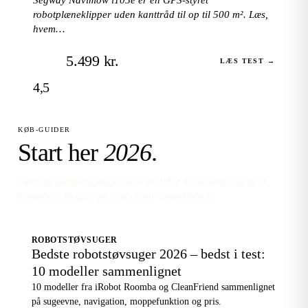
robotplæneklipper uden kanttråd til op til 500 m². Læs,
hvem…
5.499 kr.
LÆS TEST →
4,5
KØB-GUIDER
Start her
2026
.
Samlede gennemgange, hvor vi stiller modellerne op mod
hinanden. Bygget på vores egne anmeldelser.
ROBOTSTØVSUGER
Bedste robotstøvsuger 2026 – bedst i test:
10 modeller sammenlignet
10 modeller fra iRobot Roomba og CleanFriend sammenlignet
på sugeevne, navigation, moppefunktion og pris.