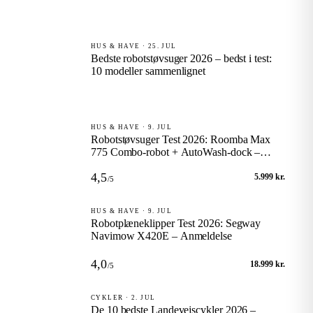
HUS & HAVE · 25. JUL
Bedste robotstøvsuger 2026 – bedst i test:
10 modeller sammenlignet
HUS & HAVE · 9. JUL
Robotstøvsuger Test 2026: Roomba Max
775 Combo-robot + AutoWash-dock –
Anmeldelse
4,5
5.999 kr.
/5
HUS & HAVE · 9. JUL
Robotplæneklipper Test 2026: Segway
Navimow X420E – Anmeldelse
4,0
18.999 kr.
/5
CYKLER · 2. JUL
De 10 bedste Landevejscykler 2026 –