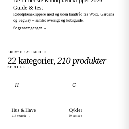
De 11 bedste Robotplæneklipper 2026 –
Guide & test
Robotplæneklippere med og uden kanttråd fra Worx, Gardena
og Segway – samlet oversigt og købsguide.
Se gennemgangen →
BROWSE KATEGORIER
22 kategorier,
210 produkter
SE ALLE →
H
C
Hus & Have
Cykler
114 testede →
50 testede →