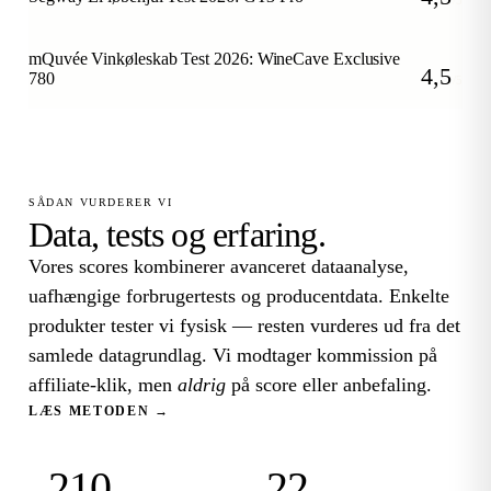
/5
mQuvée Vinkøleskab Test 2026: WineCave Exclusive
4,5
780
/5
SÅDAN VURDERER VI
Data, tests og erfaring.
Vores scores kombinerer avanceret dataanalyse,
uafhængige forbrugertests og producentdata. Enkelte
produkter tester vi fysisk — resten vurderes ud fra det
samlede datagrundlag. Vi modtager kommission på
affiliate-klik, men
aldrig
på score eller anbefaling.
LÆS METODEN →
210
22