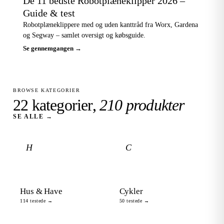
De 11 bedste Robotplæneklipper 2026 –
Guide & test
Robotplæneklippere med og uden kanttråd fra Worx, Gardena
og Segway – samlet oversigt og købsguide.
Se gennemgangen →
BROWSE KATEGORIER
22 kategorier,
210 produkter
SE ALLE →
H
C
Hus & Have
Cykler
114 testede →
50 testede →