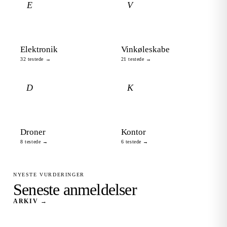
E
V
Elektronik
Vinkøleskabe
32 testede →
21 testede →
D
K
Droner
Kontor
8 testede →
6 testede →
NYESTE VURDERINGER
Seneste anmeldelser
ARKIV →