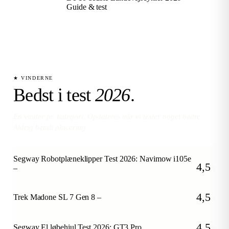
Guide & test
★ VINDERNE
Bedst i test
2026
.
En vinder pr. kategori. Opdateres når vi tester noget bedre.
Aldrig betalt placering.
Segway Robotplæneklipper Test 2026: Navimow i105e
4,5
–
/5
4,5
Trek Madone SL 7 Gen 8 –
/5
4,5
Segway El løbehjul Test 2026: GT3 Pro