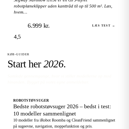
robotplæneklipper uden kanttråd til op til 500 m². Læs,
hvem…
6.999 kr.
LÆS TEST →
4,5
KØB-GUIDER
Start her
2026
.
Samlede gennemgange, hvor vi stiller modellerne op mod
hinanden. Bygget på vores egne anmeldelser.
ROBOTSTØVSUGER
Bedste robotstøvsuger 2026 – bedst i test:
10 modeller sammenlignet
10 modeller fra iRobot Roomba og CleanFriend sammenlignet
på sugeevne, navigation, moppefunktion og pris.