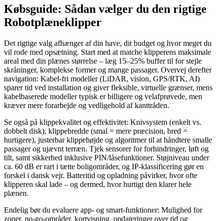
Købsguide: Sådan vælger du den rigtige
Robotplæneklipper
Det rigtige valg afhænger af din have, dit budget og hvor meget du
vil rode med opsætning. Start med at matche klipperens maksimale
areal med din plænes størrelse – læg 15–25% buffer til for stejle
skråninger, komplekse former og mange passager. Overvej derefter
navigation: Kabel-fri modeller (LiDAR, vision, GPS/RTK, AI)
sparer tid ved installation og giver fleksible, virtuelle grænser, mens
kabelbaserede modeller typisk er billigere og velafprøvede, men
kræver mere forarbejde og vedligehold af kanttråden.
Se også på klippekvalitet og effektivitet: Knivsystem (enkelt vs.
dobbelt disk), klippebredde (smal = mere præcision, bred =
hurtigere), justerbar klippehøjde og algoritmer til at håndtere smalle
passager og ujævnt terræn. Tjek sensorer for forhindringer, løft og
tilt, samt sikkerhed inklusive PIN/låsefunktioner. Støjniveau under
ca. 60 dB er rart i tætte boligområder, og IP-klassificering gør en
forskel i dansk vejr. Batteritid og opladning påvirker, hvor ofte
klipperen skal lade – og dermed, hvor hurtigt den klarer hele
plænen.
Endelig bør du evaluere app- og smart-funktioner: Mulighed for
zoner, no-go-områder, kortvisning, opdateringer over tid og