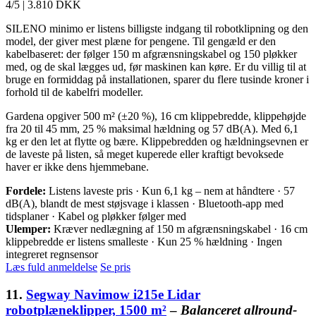
4/5
|
3.810 DKK
SILENO minimo er listens billigste indgang til robotklipning og den
model, der giver mest plæne for pengene. Til gengæld er den
kabelbaseret: der følger 150 m afgrænsningskabel og 150 pløkker
med, og de skal lægges ud, før maskinen kan køre. Er du villig til at
bruge en formiddag på installationen, sparer du flere tusinde kroner i
forhold til de kabelfri modeller.
Gardena opgiver 500 m² (±20 %), 16 cm klippebredde, klippehøjde
fra 20 til 45 mm, 25 % maksimal hældning og 57 dB(A). Med 6,1
kg er den let at flytte og bære. Klippebredden og hældningsevnen er
de laveste på listen, så meget kuperede eller kraftigt bevoksede
haver er ikke dens hjemmebane.
Fordele:
Listens laveste pris · Kun 6,1 kg – nem at håndtere · 57
dB(A), blandt de mest støjsvage i klassen · Bluetooth-app med
tidsplaner · Kabel og pløkker følger med
Ulemper:
Kræver nedlægning af 150 m afgrænsningskabel · 16 cm
klippebredde er listens smalleste · Kun 25 % hældning · Ingen
integreret regnsensor
Læs fuld anmeldelse
Se pris
11.
Segway Navimow i215e Lidar
robotplæneklipper, 1500 m²
–
Balanceret allround-