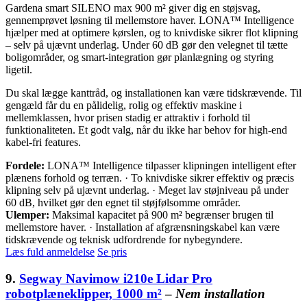
Gardena smart SILENO max 900 m² giver dig en støjsvag,
gennemprøvet løsning til mellemstore haver. LONA™ Intelligence
hjælper med at optimere kørslen, og to knivdiske sikrer flot klipning
– selv på ujævnt underlag. Under 60 dB gør den velegnet til tætte
boligområder, og smart-integration gør planlægning og styring
ligetil.
Du skal lægge kanttråd, og installationen kan være tidskrævende. Til
gengæld får du en pålidelig, rolig og effektiv maskine i
mellemklassen, hvor prisen stadig er attraktiv i forhold til
funktionaliteten. Et godt valg, når du ikke har behov for high-end
kabel-fri features.
Fordele:
LONA™ Intelligence tilpasser klipningen intelligent efter
plænens forhold og terræn. · To knivdiske sikrer effektiv og præcis
klipning selv på ujævnt underlag. · Meget lav støjniveau på under
60 dB, hvilket gør den egnet til støjfølsomme områder.
Ulemper:
Maksimal kapacitet på 900 m² begrænser brugen til
mellemstore haver. · Installation af afgrænsningskabel kan være
tidskrævende og teknisk udfordrende for nybegyndere.
Læs fuld anmeldelse
Se pris
9.
Segway Navimow i210e Lidar Pro
robotplæneklipper, 1000 m²
–
Nem installation