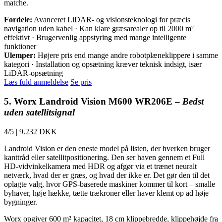
matche.
Fordele:
Avanceret LiDAR- og visionsteknologi for præcis
navigation uden kabel · Kan klare græsarealer op til 2000 m²
effektivt · Brugervenlig appstyring med mange intelligente
funktioner
Ulemper:
Højere pris end mange andre robotplæneklippere i samme
kategori · Installation og opsætning kræver teknisk indsigt, især
LiDAR-opsætning
Læs fuld anmeldelse
Se pris
5. Worx Landroid Vision M600 WR206E –
Bedst
uden satellitsignal
4/5
|
9.232 DKK
Landroid Vision er den eneste model på listen, der hverken bruger
kanttråd eller satellitpositionering. Den ser haven gennem et Full
HD-vidvinkelkamera med HDR og afgør via et trænet neuralt
netværk, hvad der er græs, og hvad der ikke er. Det gør den til det
oplagte valg, hvor GPS-baserede maskiner kommer til kort – smalle
byhaver, høje hække, tætte trækroner eller haver klemt op ad høje
bygninger.
Worx opgiver 600 m² kapacitet, 18 cm klippebredde, klippehøjde fra