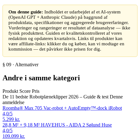
Om denne guide:
Indholdet er udarbejdet af et AI-system
(OpenAI GPT + Anthropic Claude) på baggrund af
produktdata, specifikationer og aggregerede brugererfaringer.
Vurderinger og rangeringer er resultatet af dataanalyse — ikke
fysisk produkttest. Guiden er kvalitetskontrolleret af vores
redaktion og opdateres kvartalsvis. Links til produkter kan
være affiliate-links: klikker du og køber, kan vi modtage en
kommission — det påvirker ikke prisen for dig.
§ 09 · Alternativer
Andre i samme kategori
Produkt
Score
Pris
De 11 bedste Robotplæneklipper 2026 – Guide & test
Denne
anmeldelse
Roomba® Max 705 Vac-robot + AutoEmpty™-dock
iRobot
4,0
/5
5.299 kr.
28,8 M² + 9,18 M² HAVEHUS - AIDA 2
Sølund Huse
4,0
/5
109.099 kr.