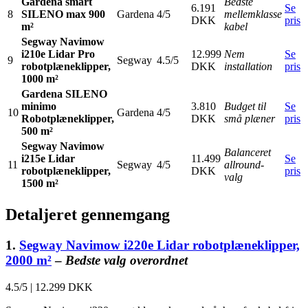
Gardena smart
Bedste
6.191
Se
8
SILENO max 900
Gardena
4/5
mellemklasse
DKK
pris
m²
kabel
Segway Navimow
i210e Lidar Pro
12.999
Nem
Se
9
Segway
4.5/5
robotplæneklipper,
DKK
installation
pris
1000 m²
Gardena SILENO
minimo
3.810
Budget til
Se
10
Gardena
4/5
Robotplæneklipper,
DKK
små plæner
pris
500 m²
Segway Navimow
Balanceret
i215e Lidar
11.499
Se
11
Segway
4/5
allround-
robotplæneklipper,
DKK
pris
valg
1500 m²
Detaljeret gennemgang
1.
Segway Navimow i220e Lidar robotplæneklipper,
2000 m²
–
Bedste valg overordnet
4.5/5
|
12.299 DKK