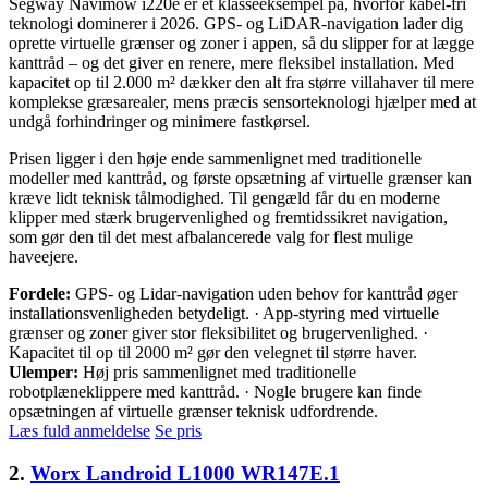
Segway Navimow i220e er et klasseeksempel på, hvorfor kabel-fri
teknologi dominerer i 2026. GPS- og LiDAR-navigation lader dig
oprette virtuelle grænser og zoner i appen, så du slipper for at lægge
kanttråd – og det giver en renere, mere fleksibel installation. Med
kapacitet op til 2.000 m² dækker den alt fra større villahaver til mere
komplekse græsarealer, mens præcis sensorteknologi hjælper med at
undgå forhindringer og minimere fastkørsel.
Prisen ligger i den høje ende sammenlignet med traditionelle
modeller med kanttråd, og første opsætning af virtuelle grænser kan
kræve lidt teknisk tålmodighed. Til gengæld får du en moderne
klipper med stærk brugervenlighed og fremtidssikret navigation,
som gør den til det mest afbalancerede valg for flest mulige
haveejere.
Fordele:
GPS- og Lidar-navigation uden behov for kanttråd øger
installationsvenligheden betydeligt. · App-styring med virtuelle
grænser og zoner giver stor fleksibilitet og brugervenlighed. ·
Kapacitet til op til 2000 m² gør den velegnet til større haver.
Ulemper:
Høj pris sammenlignet med traditionelle
robotplæneklippere med kanttråd. · Nogle brugere kan finde
opsætningen af virtuelle grænser teknisk udfordrende.
Læs fuld anmeldelse
Se pris
2.
Worx Landroid L1000 WR147E.1