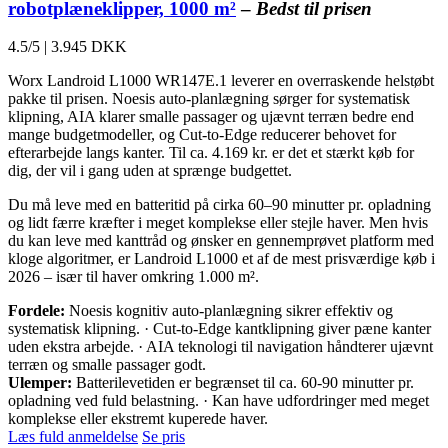
robotplæneklipper, 1000 m²
–
Bedst til prisen
4.5/5
|
3.945 DKK
Worx Landroid L1000 WR147E.1 leverer en overraskende helstøbt
pakke til prisen. Noesis auto-planlægning sørger for systematisk
klipning, AIA klarer smalle passager og ujævnt terræn bedre end
mange budgetmodeller, og Cut-to-Edge reducerer behovet for
efterarbejde langs kanter. Til ca. 4.169 kr. er det et stærkt køb for
dig, der vil i gang uden at sprænge budgettet.
Du må leve med en batteritid på cirka 60–90 minutter pr. opladning
og lidt færre kræfter i meget komplekse eller stejle haver. Men hvis
du kan leve med kanttråd og ønsker en gennemprøvet platform med
kloge algoritmer, er Landroid L1000 et af de mest prisværdige køb i
2026 – især til haver omkring 1.000 m².
Fordele:
Noesis kognitiv auto-planlægning sikrer effektiv og
systematisk klipning. · Cut-to-Edge kantklipning giver pæne kanter
uden ekstra arbejde. · AIA teknologi til navigation håndterer ujævnt
terræn og smalle passager godt.
Ulemper:
Batterilevetiden er begrænset til ca. 60-90 minutter pr.
opladning ved fuld belastning. · Kan have udfordringer med meget
komplekse eller ekstremt kuperede haver.
Læs fuld anmeldelse
Se pris