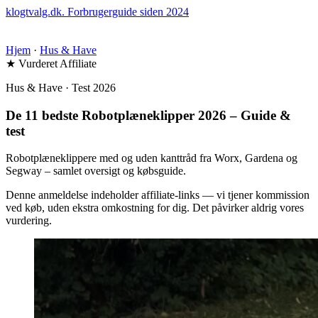
klogtvalg.dk
.
Forbrugerguide siden 2024
Hjem
·
Hus & Have
★ Vurderet
Affiliate
Hus & Have · Test 2026
De 11 bedste Robotplæneklipper 2026 – Guide &
test
Robotplæneklippere med og uden kanttråd fra Worx, Gardena og
Segway – samlet oversigt og købsguide.
Denne anmeldelse indeholder affiliate-links — vi tjener kommission
ved køb, uden ekstra omkostning for dig. Det påvirker aldrig vores
vurdering.