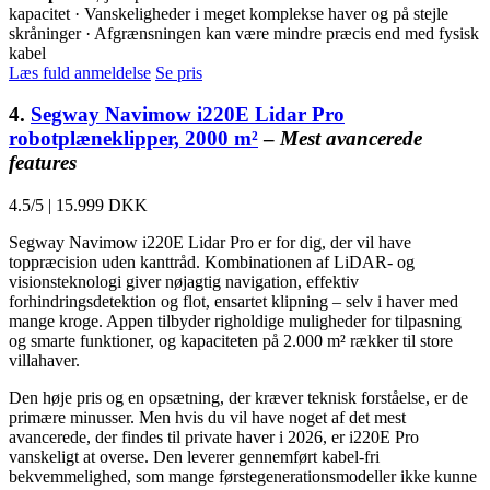
kapacitet · Vanskeligheder i meget komplekse haver og på stejle
skråninger · Afgrænsningen kan være mindre præcis end med fysisk
kabel
Læs fuld anmeldelse
Se pris
4.
Segway Navimow i220E Lidar Pro
robotplæneklipper, 2000 m²
–
Mest avancerede
features
4.5/5
|
15.999 DKK
Segway Navimow i220E Lidar Pro er for dig, der vil have
toppræcision uden kanttråd. Kombinationen af LiDAR- og
visionsteknologi giver nøjagtig navigation, effektiv
forhindringsdetektion og flot, ensartet klipning – selv i haver med
mange kroge. Appen tilbyder righoldige muligheder for tilpasning
og smarte funktioner, og kapaciteten på 2.000 m² rækker til store
villahaver.
Den høje pris og en opsætning, der kræver teknisk forståelse, er de
primære minusser. Men hvis du vil have noget af det mest
avancerede, der findes til private haver i 2026, er i220E Pro
vanskeligt at overse. Den leverer gennemført kabel-fri
bekvemmelighed, som mange førstegenerationsmodeller ikke kunne