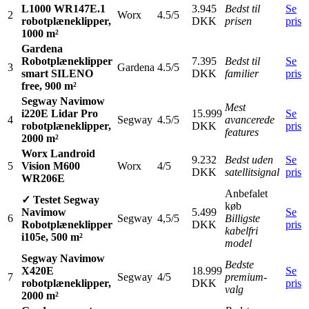
L1000 WR147E.1
3.945
Bedst til
Se
2
Worx
4.5/5
robotplæneklipper,
DKK
prisen
pris
1000 m²
Gardena
Robotplæneklipper
7.395
Bedst til
Se
3
Gardena
4.5/5
smart SILENO
DKK
familier
pris
free, 900 m²
Segway Navimow
Mest
i220E Lidar Pro
15.999
Se
4
Segway
4.5/5
avancerede
robotplæneklipper,
DKK
pris
features
2000 m²
Worx Landroid
9.232
Bedst uden
Se
5
Vision M600
Worx
4/5
DKK
satellitsignal
pris
WR206E
Anbefalet
✓ Testet
Segway
køb
Navimow
5.499
Se
6
Segway
4,5/5
Billigste
Robotplæneklipper
DKK
pris
kabelfri
i105e, 500 m²
model
Segway Navimow
Bedste
X420E
18.999
Se
7
Segway
4/5
premium-
robotplæneklipper,
DKK
pris
valg
2000 m²