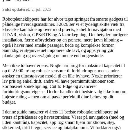
Sidst opdateret:
2. juli 2026
Robotplæneklippere har for alvor taget springet fra smarte gadgets til
pålidelige hverdagsmaskiner. I 2026 ser vi et tydeligt skifte væk fra
klassiske kanttråde og over mod præcis, kabel-fri navigation med
LiDAR, vision, GPS/RTK og AI-kortlægning. Det betyder hurtigere
installation, færre afbrydelser og en pænere, mere jævn klipning –
også i haver med smalle passager, bede og komplekse former.
Samtidig er støjniveauet imponerende lavt, og appstyring gør
planlægning og overvågning nemmere end nogensinde.
Men ikke to haver er ens. Nogle har brug for maksimal kapacitet til
op til 2.000 m² og robuste sensorer til forhindringer, mens andre
ønsker en ultrastøjsvag model til en lille byhave. Nogle prioriterer
lav pris og enkel drift, andre vil have premiumfunktioner som
kortbaseret zoneklipning, Cut-to-Edge og avanceret
forhindringsundvigelse. Derfor handler det bedste valg ikke kun om
højeste rating – men om at passe perfekt til dine behov og dit
budget.
I denne guide rangerer vi årets 11 bedste robotplæneklippere på
tværs af prisklasser og havestørrelser. Vi ser på navigation (med og
uden kanttråd), kapacitet, app- og smart-hjem-funktioner, støj,
sikkerhed, drift i regn, service og totaløkonomi. Vi forklarer også