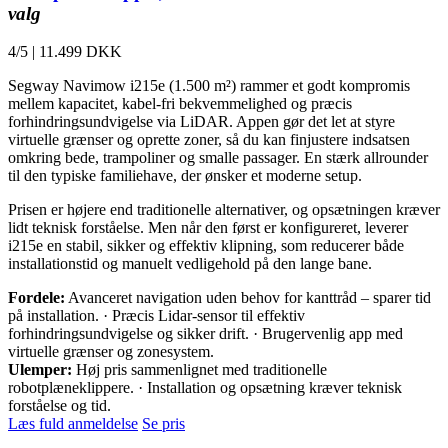
valg
4/5
|
11.499 DKK
Segway Navimow i215e (1.500 m²) rammer et godt kompromis
mellem kapacitet, kabel-fri bekvemmelighed og præcis
forhindringsundvigelse via LiDAR. Appen gør det let at styre
virtuelle grænser og oprette zoner, så du kan finjustere indsatsen
omkring bede, trampoliner og smalle passager. En stærk allrounder
til den typiske familiehave, der ønsker et moderne setup.
Prisen er højere end traditionelle alternativer, og opsætningen kræver
lidt teknisk forståelse. Men når den først er konfigureret, leverer
i215e en stabil, sikker og effektiv klipning, som reducerer både
installationstid og manuelt vedligehold på den lange bane.
Fordele:
Avanceret navigation uden behov for kanttråd – sparer tid
på installation. · Præcis Lidar-sensor til effektiv
forhindringsundvigelse og sikker drift. · Brugervenlig app med
virtuelle grænser og zonesystem.
Ulemper:
Høj pris sammenlignet med traditionelle
robotplæneklippere. · Installation og opsætning kræver teknisk
forståelse og tid.
Læs fuld anmeldelse
Se pris