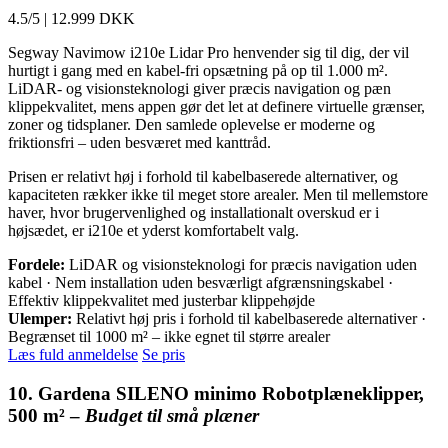
4.5/5
|
12.999 DKK
Segway Navimow i210e Lidar Pro henvender sig til dig, der vil
hurtigt i gang med en kabel-fri opsætning på op til 1.000 m².
LiDAR- og visionsteknologi giver præcis navigation og pæn
klippekvalitet, mens appen gør det let at definere virtuelle grænser,
zoner og tidsplaner. Den samlede oplevelse er moderne og
friktionsfri – uden besværet med kanttråd.
Prisen er relativt høj i forhold til kabelbaserede alternativer, og
kapaciteten rækker ikke til meget store arealer. Men til mellemstore
haver, hvor brugervenlighed og installationalt overskud er i
højsædet, er i210e et yderst komfortabelt valg.
Fordele:
LiDAR og visionsteknologi for præcis navigation uden
kabel · Nem installation uden besværligt afgrænsningskabel ·
Effektiv klippekvalitet med justerbar klippehøjde
Ulemper:
Relativt høj pris i forhold til kabelbaserede alternativer ·
Begrænset til 1000 m² – ikke egnet til større arealer
Læs fuld anmeldelse
Se pris
10. Gardena SILENO minimo Robotplæneklipper,
500 m² –
Budget til små plæner