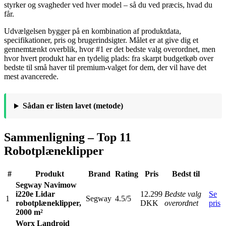
styrker og svagheder ved hver model – så du ved præcis, hvad du
får.
Udvælgelsen bygger på en kombination af produktdata,
specifikationer, pris og brugerindsigter. Målet er at give dig et
gennemtænkt overblik, hvor #1 er det bedste valg overordnet, men
hvor hvert produkt har en tydelig plads: fra skarpt budgetkøb over
bedste til små haver til premium-valget for dem, der vil have det
mest avancerede.
Sådan er listen lavet (metode)
Sammenligning – Top 11
Robotplæneklipper
#
Produkt
Brand
Rating
Pris
Bedst til
Segway Navimow
i220e Lidar
12.299
Bedste valg
Se
1
Segway
4.5/5
robotplæneklipper,
DKK
overordnet
pris
2000 m²
Worx Landroid