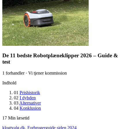
De 11 bedste Robotplæneklipper 2026 – Guide &
test
1 forhandler · Vi tjener kommission
Indhold
01
Prishistorik
02
I dybden
03
Alternativer
04
Konklusion
17
Min læsetid
klogtvalg.dk
.
Forbrugerguide siden 2024