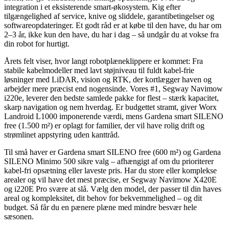
integration i et eksisterende smart-økosystem. Kig efter
tilgængelighed af service, knive og sliddele, garantibetingelser og
softwareopdateringer. Et godt råd er at købe til den have, du har om
2–3 år, ikke kun den have, du har i dag – så undgår du at vokse fra
din robot for hurtigt.
Årets felt viser, hvor langt robotplæneklippere er kommet: Fra
stabile kabelmodeller med lavt støjniveau til fuldt kabel-frie
løsninger med LiDAR, vision og RTK, der kortlægger haven og
arbejder mere præcist end nogensinde. Vores #1, Segway Navimow
i220e, leverer den bedste samlede pakke for flest – stærk kapacitet,
skarp navigation og nem hverdag. Er budgettet stramt, giver Worx
Landroid L1000 imponerende værdi, mens Gardena smart SILENO
free (1.500 m²) er oplagt for familier, der vil have rolig drift og
strømlinet appstyring uden kanttråd.
Til små haver er Gardena smart SILENO free (600 m²) og Gardena
SILENO Minimo 500 sikre valg – afhængigt af om du prioriterer
kabel-fri opsætning eller laveste pris. Har du store eller komplekse
arealer og vil have det mest præcise, er Segway Navimow X420E
og i220E Pro svære at slå. Vælg den model, der passer til din haves
areal og kompleksitet, dit behov for bekvemmelighed – og dit
budget. Så får du en pænere plæne med mindre besvær hele
sæsonen.