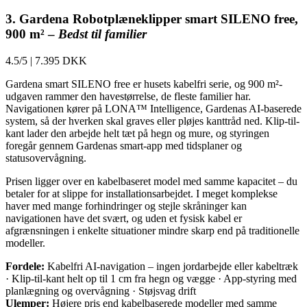
3. Gardena Robotplæneklipper smart SILENO free,
900 m² –
Bedst til familier
4.5/5
|
7.395 DKK
Gardena smart SILENO free er husets kabelfri serie, og 900 m²-
udgaven rammer den havestørrelse, de fleste familier har.
Navigationen kører på LONA™ Intelligence, Gardenas AI-baserede
system, så der hverken skal graves eller pløjes kanttråd ned. Klip-til-
kant lader den arbejde helt tæt på hegn og mure, og styringen
foregår gennem Gardenas smart-app med tidsplaner og
statusovervågning.
Prisen ligger over en kabelbaseret model med samme kapacitet – du
betaler for at slippe for installationsarbejdet. I meget komplekse
haver med mange forhindringer og stejle skråninger kan
navigationen have det svært, og uden et fysisk kabel er
afgrænsningen i enkelte situationer mindre skarp end på traditionelle
modeller.
Fordele:
Kabelfri AI-navigation – ingen jordarbejde eller kabeltræk
· Klip-til-kant helt op til 1 cm fra hegn og vægge · App-styring med
planlægning og overvågning · Støjsvag drift
Ulemper:
Højere pris end kabelbaserede modeller med samme