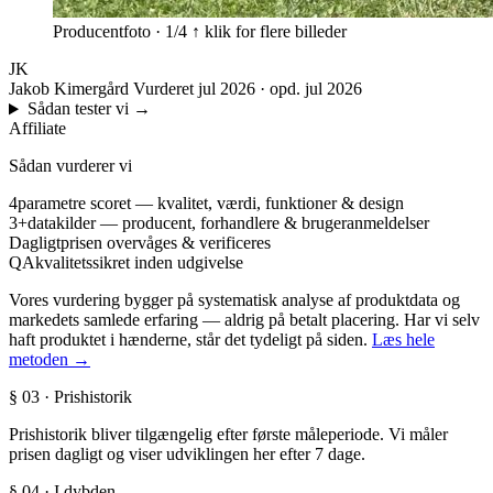
Producentfoto · 1/4
↑ klik for flere billeder
JK
Jakob Kimergård
Vurderet jul 2026 · opd. jul 2026
Sådan tester vi
→
Affiliate
Sådan vurderer vi
4
parametre scoret — kvalitet, værdi, funktioner & design
3+
datakilder — producent, forhandlere & brugeranmeldelser
Dagligt
prisen overvåges & verificeres
QA
kvalitetssikret inden udgivelse
Vores vurdering bygger på systematisk analyse af produktdata og
markedets samlede erfaring — aldrig på betalt placering. Har vi selv
haft produktet i hænderne, står det tydeligt på siden.
Læs hele
metoden →
§ 03 · Prishistorik
Prishistorik bliver tilgængelig efter første måleperiode. Vi måler
prisen dagligt og viser udviklingen her efter 7 dage.
§ 04 · I dybden