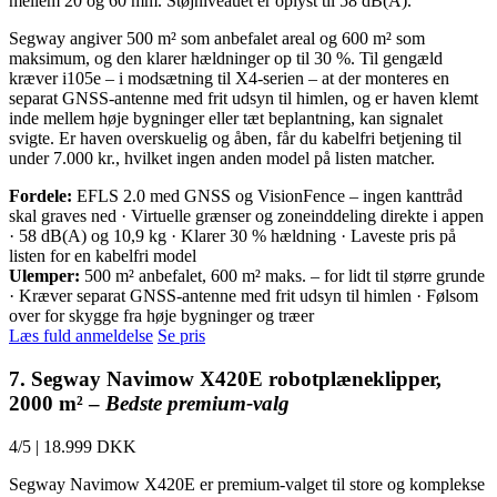
mellem 20 og 60 mm. Støjniveauet er oplyst til 58 dB(A).
Segway angiver 500 m² som anbefalet areal og 600 m² som
maksimum, og den klarer hældninger op til 30 %. Til gengæld
kræver i105e – i modsætning til X4-serien – at der monteres en
separat GNSS-antenne med frit udsyn til himlen, og er haven klemt
inde mellem høje bygninger eller tæt beplantning, kan signalet
svigte. Er haven overskuelig og åben, får du kabelfri betjening til
under 7.000 kr., hvilket ingen anden model på listen matcher.
Fordele:
EFLS 2.0 med GNSS og VisionFence – ingen kanttråd
skal graves ned · Virtuelle grænser og zoneinddeling direkte i appen
· 58 dB(A) og 10,9 kg · Klarer 30 % hældning · Laveste pris på
listen for en kabelfri model
Ulemper:
500 m² anbefalet, 600 m² maks. – for lidt til større grunde
· Kræver separat GNSS-antenne med frit udsyn til himlen · Følsom
over for skygge fra høje bygninger og træer
Læs fuld anmeldelse
Se pris
7. Segway Navimow X420E robotplæneklipper,
2000 m² –
Bedste premium-valg
4/5
|
18.999 DKK
Segway Navimow X420E er premium-valget til store og komplekse