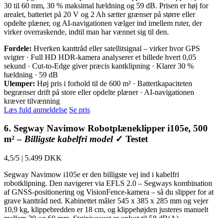
30 til 60 mm, 30 % maksimal hældning og 59 dB. Prisen er høj for
arealet, batteriet på 20 V og 2 Ah sætter grænser på større eller
opdelte plæner, og AI-navigationen vælger ind imellem ruter, der
virker overraskende, indtil man har vænnet sig til den.
Fordele:
Hverken kanttråd eller satellitsignal – virker hvor GPS
svigter · Full HD HDR-kamera analyserer et billede hvert 0,05
sekund · Cut-to-Edge giver præcis kantklipning · Klarer 30 %
hældning · 59 dB
Ulemper:
Høj pris i forhold til de 600 m² · Batterikapaciteten
begrænser drift på store eller opdelte plæner · AI-navigationen
kræver tilvænning
Læs fuld anmeldelse
Se pris
6. Segway Navimow Robotplæneklipper i105e, 500
m² –
Billigste kabelfri model
✓ Testet
4,5/5
|
5.499 DKK
Segway Navimow i105e er den billigste vej ind i kabelfri
robotklipning. Den navigerer via EFLS 2.0 – Segways kombination
af GNSS-positionering og VisionFence-kamera – så du slipper for at
grave kanttråd ned. Kabinettet måler 545 x 385 x 285 mm og vejer
10,9 kg, klippebredden er 18 cm, og klippehøjden justeres manuelt