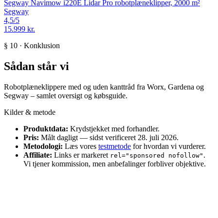
Segway Navimow i220E Lidar Pro robotplæneklipper, 2000 m²
Segway
4,5
/5
15.999 kr.
§ 10 · Konklusion
Sådan står vi
Robotplæneklippere med og uden kanttråd fra Worx, Gardena og
Segway – samlet oversigt og købsguide.
Kilder & metode
Produktdata:
Krydstjekket med forhandler.
Pris:
Målt dagligt — sidst verificeret 28. juli 2026.
Metodologi:
Læs vores
testmetode
for hvordan vi vurderer.
Affiliate:
Links er markeret
.
rel="sponsored nofollow"
Vi tjener kommission, men anbefalinger forbliver objektive.