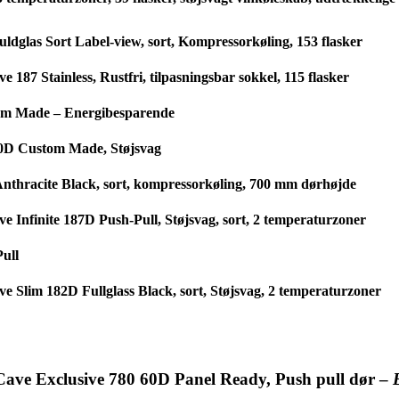
dglas Sort Label-view, sort, Kompressorkøling, 153 flasker
87 Stainless, Rustfri, tilpasningsbar sokkel, 115 flasker
tom Made – Energibesparende
50D Custom Made, Støjsvag
nthracite Black, sort, kompressorkøling, 700 mm dørhøjde
 Infinite 187D Push-Pull, Støjsvag, sort, 2 temperaturzoner
ull
 Slim 182D Fullglass Black, sort, Støjsvag, 2 temperaturzoner
Cave Exclusive 780 60D Panel Ready, Push pull dør –