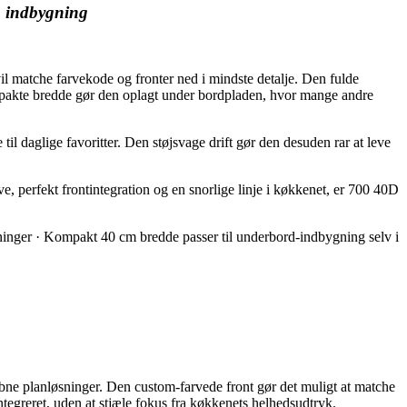
m indbygning
 matche farvekode og fronter ned i mindste detalje. Den fulde
ompakte bredde gør den oplagt under bordpladen, hvor mange andre
il daglige favoritter. Den støjsvage drift gør den desuden rar at leve
, perfekt frontintegration og en snorlige linje i køkkenet, er 700 40D
tninger · Kompakt 40 cm bredde passer til underbord-indbygning selv i
m
ne planløsninger. Den custom-farvede front gør det muligt at matche
integreret, uden at stjæle fokus fra køkkenets helhedsudtryk.