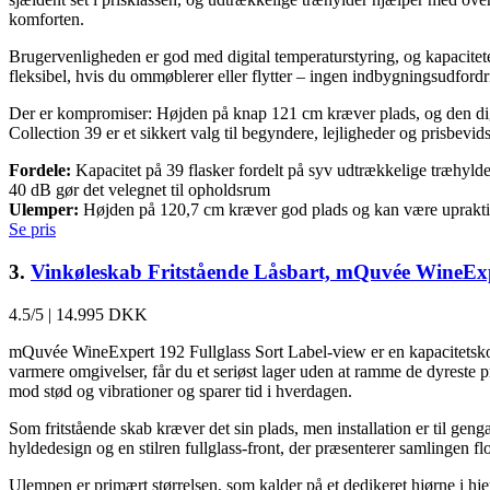
komforten.
Brugervenligheden er god med digital temperaturstyring, og kapaciteten
fleksibel, hvis du ommøblerer eller flytter – ingen indbygningsudfordrin
Der er kompromiser: Højden på knap 121 cm kræver plads, og den digit
Collection 39 er et sikkert valg til begyndere, lejligheder og prisbevid
Fordele:
Kapacitet på 39 flasker fordelt på syv udtrækkelige træhylde
40 dB gør det velegnet til opholdsrum
Ulemper:
Højden på 120,7 cm kræver god plads og kan være upraktisk
Se pris
3.
Vinkøleskab Fritstående Låsbart, mQuvée WineExpe
4.5/5
|
14.995 DKK
mQuvée WineExpert 192 Fullglass Sort Label-view er en kapacitetskong
varmere omgivelser, får du et seriøst lager uden at ramme de dyreste p
mod stød og vibrationer og sparer tid i hverdagen.
Som fritstående skab kræver det sin plads, men installation er til gen
hyldedesign og en stilren fullglass-front, der præsenterer samlingen flo
Ulempen er primært størrelsen, som kalder på et dedikeret hjørne i hj