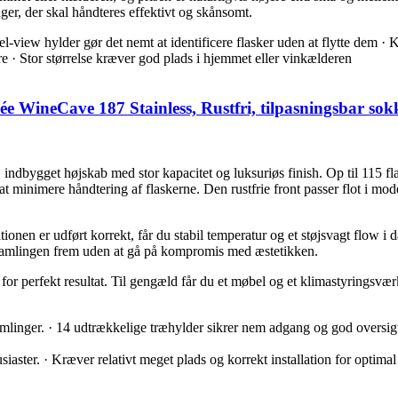
ger, der skal håndteres effektivt og skånsomt.
bel-view hylder gør det nemt at identificere flasker uden at flytte dem 
e · Stor størrelse kræver god plads i hjemmet eller vinkælderen
 WineCave 187 Stainless, Rustfri, tilpasningsbar sokk
indbygget højskab med stor kapacitet og luksuriøs finish. Op til 115 fl
at minimere håndtering af flaskerne. Den rustfrie front passer flot i m
allationen er udført korrekt, får du stabil temperatur og et støjsvagt flo
se samlingen frem uden at gå på kompromis med æstetikken.
n for perfekt resultat. Til gengæld får du et møbel og et klimastyringsv
samlinger. · 14 udtrækkelige træhylder sikrer nem adgang og god oversigt 
ter. · Kræver relativt meget plads og korrekt installation for optimal