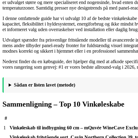
er udvalget større og mere specialiseret end nogensinde, hvad enten du
temperaturzoner. Samtidig presser nye designtrends på med panel-ready
I denne omfattende guide har vi udvalgt 10 af de bedste vinkøleskabe p
kapacitet, fleksibilitet i hyldesystemet, energiforbrug og ikke mindst
et informeret valg uden overraskelser ved installation eller daglig brug
Udvalget spænder fra prisvenlige fritstående modeller til avancerede
mens andre tilbyder panel-ready fronter for fuldstændig visuel integrati
modnes korrekt og sikkert i hjemmet eller i en professionel sammenh
Nederst finder du en købsguide, der hjælper dig med at afkode specif
vores rangering som genvej: #1 er vores bedste allround-valg i 2026, m
Sådan er listen lavet (metode)
Sammenligning – Top 10 Vinkøleskabe
#
1
Vinkøleskab til indbygning 60 cm – mQuvée WineCave Exclus
Vinkøleskab fritstående sort, Cavin Northern Collection 39, t