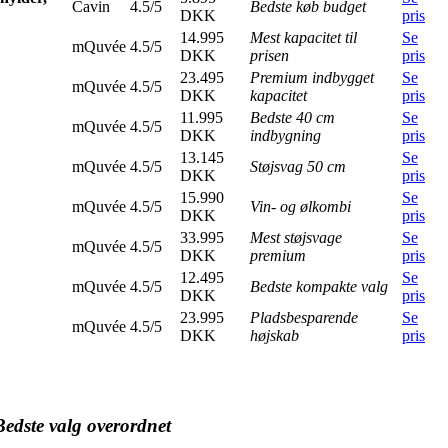
Cavin
4.5/5
Bedste køb budget
DKK
pris
14.995
Mest kapacitet til
Se
mQuvée
4.5/5
DKK
prisen
pris
23.495
Premium indbygget
Se
mQuvée
4.5/5
DKK
kapacitet
pris
11.995
Bedste 40 cm
Se
mQuvée
4.5/5
DKK
indbygning
pris
13.145
Se
mQuvée
4.5/5
Støjsvag 50 cm
DKK
pris
15.990
Se
mQuvée
4.5/5
Vin- og ølkombi
DKK
pris
33.995
Mest støjsvage
Se
mQuvée
4.5/5
DKK
premium
pris
12.495
Se
mQuvée
4.5/5
Bedste kompakte valg
DKK
pris
23.995
Pladsbesparende
Se
mQuvée
4.5/5
DKK
højskab
pris
Bedste valg overordnet