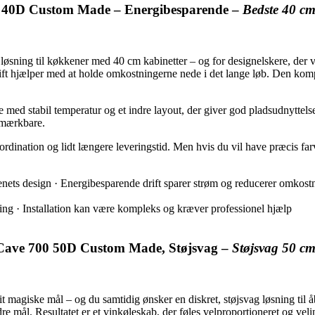
00 40D Custom Made – Energibesparende –
Bedste 40 c
ng til køkkener med 40 cm kabinetter – og for designelskere, der vil
drift hjælper med at holde omkostningerne nede i det lange løb. Den k
ed stabil temperatur og et indre layout, der giver god pladsudnyttelse t
 mærkbare.
dination og lidt længere leveringstid. Men hvis du vil have præcis farve
kenets design · Energibesparende drift sparer strøm og reducerer omkos
ing · Installation kan være kompleks og kræver professionel hjælp
eCave 700 50D Custom Made, Støjsvag –
Støjsvag 50 c
giske mål – og du samtidig ønsker en diskret, støjsvag løsning til åb
dre mål. Resultatet er et vinkøleskab, der føles velproportioneret og vel