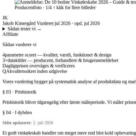
Producentfoto · 1/4
↑ klik for flere billeder
JK
Jakob Kimergård
Vurderet jul 2026 · opd. jul 2026
Sådan tester vi
→
Affiliate
Sådan vurderer vi
4
parametre scoret — kvalitet, værdi, funktioner & design
3+
datakilder — producent, forhandlere & brugeranmeldelser
Dagligt
prisen overvåges & verificeres
QA
kvalitetssikret inden udgivelse
Vores vurdering bygger på systematisk analyse af produktdata og marke
§ 03 · Prishistorik
Prishistorik bliver tilgængelig efter første måleperiode. Vi måler prise
§ 04 · I dybden
Sidst opdateret:
2. juli 2026
Et godt vinkøleskab handler om meget mere end blot kold opbevaring. 