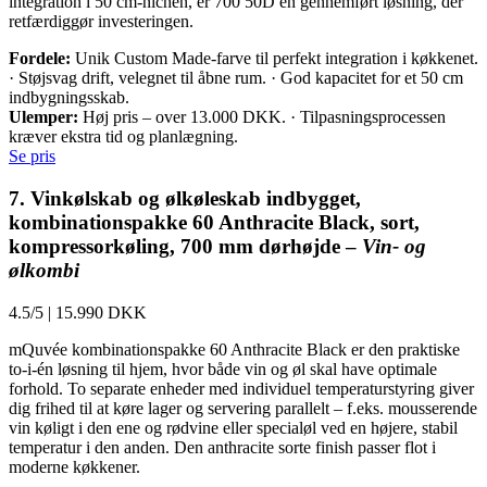
integration i 50 cm-nichen, er 700 50D en gennemført løsning, der
retfærdiggør investeringen.
Fordele:
Unik Custom Made-farve til perfekt integration i køkkenet.
· Støjsvag drift, velegnet til åbne rum. · God kapacitet for et 50 cm
indbygningsskab.
Ulemper:
Høj pris – over 13.000 DKK. · Tilpasningsprocessen
kræver ekstra tid og planlægning.
Se pris
7. Vinkølskab og ølkøleskab indbygget,
kombinationspakke 60 Anthracite Black, sort,
kompressorkøling, 700 mm dørhøjde –
Vin- og
ølkombi
4.5/5
|
15.990 DKK
mQuvée kombinationspakke 60 Anthracite Black er den praktiske
to-i-én løsning til hjem, hvor både vin og øl skal have optimale
forhold. To separate enheder med individuel temperaturstyring giver
dig frihed til at køre lager og servering parallelt – f.eks. mousserende
vin køligt i den ene og rødvine eller specialøl ved en højere, stabil
temperatur i den anden. Den anthracite sorte finish passer flot i
moderne køkkener.