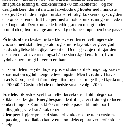
smagfulde løsning til køkkener med 40 cm kabinetter – og for
designelskere, der vil matche farvekode og fronter ned i mindste
detalje. Den fulde integration skaber et roligt køkkenudtryk, og den
energibesparende drift hjælper med at holde omkostningerne nede i
det lange løb. Den kompakte bredde gør den oplagt under
bordpladen, hvor mange andre vinkøleskabe simpelthen ikke passer.
På trods af den beskedne bredde leverer den en velfungerende
vinzone med stabil temperatur og et indre layout, der giver god
pladsudnyttelse til daglige favoritter. Den støjsvage drift gør den
desuden rar at leve med, også i åbne stuer-køkken-alrum, hvor
lydniveauer hurtigt bliver mærkbare.
Custom-delen betyder højere pris end standardløsninger og kræver
koordination og lidt længere leveringstid. Men hvis du vil have
præcis farve, perfekt frontintegration og en snorlige linje i køkkenet,
er 700 40D Custom Made det bedste smalle valg i 2026.
Fordele:
Skræddersyet front efter farvekode – fuld integration i
køkkenets design · Energibesparende drift sparer strøm og reducerer
omkostninger · Kompakt 40 cm bredde passer til underbord-
indbygning selv i små køkkener
Ulemper:
Højere pris end standard vinkøleskabe uden custom-
tilpasning · Installation kan være kompleks og kræver professionel
hjælp