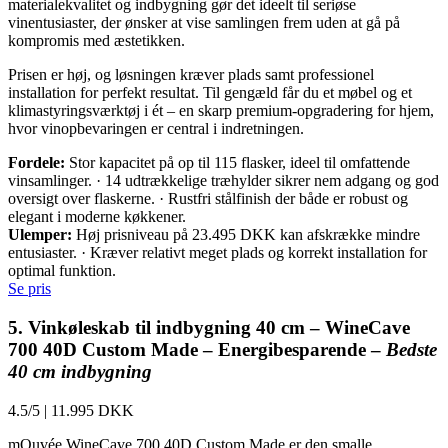
materialekvalitet og indbygning gør det ideelt til seriøse
vinentusiaster, der ønsker at vise samlingen frem uden at gå på
kompromis med æstetikken.
Prisen er høj, og løsningen kræver plads samt professionel
installation for perfekt resultat. Til gengæld får du et møbel og et
klimastyringsværktøj i ét – en skarp premium-opgradering for hjem,
hvor vinopbevaringen er central i indretningen.
Fordele:
Stor kapacitet på op til 115 flasker, ideel til omfattende
vinsamlinger. · 14 udtrækkelige træhylder sikrer nem adgang og god
oversigt over flaskerne. · Rustfri stålfinish der både er robust og
elegant i moderne køkkener.
Ulemper:
Høj prisniveau på 23.495 DKK kan afskrække mindre
entusiaster. · Kræver relativt meget plads og korrekt installation for
optimal funktion.
Se pris
5. Vinkøleskab til indbygning 40 cm – WineCave
700 40D Custom Made – Energibesparende –
Bedste
40 cm indbygning
4.5/5
|
11.995 DKK
mQuvée WineCave 700 40D Custom Made er den smalle,