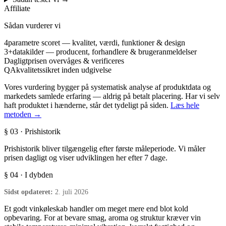
Affiliate
Sådan vurderer vi
4
parametre scoret — kvalitet, værdi, funktioner & design
3+
datakilder — producent, forhandlere & brugeranmeldelser
Dagligt
prisen overvåges & verificeres
QA
kvalitetssikret inden udgivelse
Vores vurdering bygger på systematisk analyse af produktdata og
markedets samlede erfaring — aldrig på betalt placering. Har vi selv
haft produktet i hænderne, står det tydeligt på siden.
Læs hele
metoden →
§ 03 · Prishistorik
Prishistorik bliver tilgængelig efter første måleperiode. Vi måler
prisen dagligt og viser udviklingen her efter 7 dage.
§ 04 · I dybden
Sidst opdateret:
2. juli 2026
Et godt vinkøleskab handler om meget mere end blot kold
opbevaring. For at bevare smag, aroma og struktur kræver vin