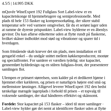
4.5/5
|
14.995 DKK
mQuvée WineExpert 192 Fullglass Sort Label-view er en
kapacitetskonge til hjemmebrugere og semiprofessionelle. Med
plads til hele 153 flasker og kompressorkøling, der sikrer stabil
temperatur selv ved varmere omgivelser, får du et seriøst lager uden
at ramme de dyreste prispunkter. Label-view hylderne er en åbenlys
gevinst: Du kan aflæse etiketterne uden at flytte rundt på flaskerne,
hvilket skåner indholdet mod stød og vibrationer og sparer tid i
hverdagen.
Som fritstående skab kræver det sin plads, men installation er til
gengæld enkel – du undgår snittet mellem køkkenproducent, montør
og specialfronter. For samlere er værdien tydelig: stor kapacitet,
gennemført hyldedesign og en stilren fullglass-front, der præsenterer
samlingen flot.
Ulempen er primært størrelsen, som kalder på et dedikeret hjørne i
hjemmet eller kælderen, og prisen er naturligvis højere end små og
mellemstore løsninger. Alligevel leverer WineExpert 192 den bedst
tænkelige mængde lagerplads i forhold til prisen – et topvalg til
voksende samlinger, der skal håndteres effektivt og skånsomt.
Fordele:
Stor kapacitet på 153 flasker – ideel til store samlinger ·
Label-view hylder gør det nemt at identificere flasker uden at flytte