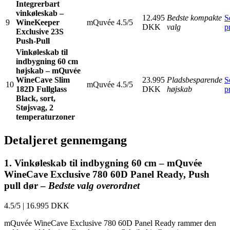
Integrerbart
vinkøleskab –
12.495
Bedste kompakte
S
9
WineKeeper
mQuvée
4.5/5
DKK
valg
p
Exclusive 23S
Push-Pull
Vinkøleskab til
indbygning 60 cm
højskab – mQuvée
WineCave Slim
23.995
Pladsbesparende
S
10
mQuvée
4.5/5
182D Fullglass
DKK
højskab
p
Black, sort,
Støjsvag, 2
temperaturzoner
Detaljeret gennemgang
1. Vinkøleskab til indbygning 60 cm – mQuvée
WineCave Exclusive 780 60D Panel Ready, Push
pull dør –
Bedste valg overordnet
4.5/5
|
16.995 DKK
mQuvée WineCave Exclusive 780 60D Panel Ready rammer den