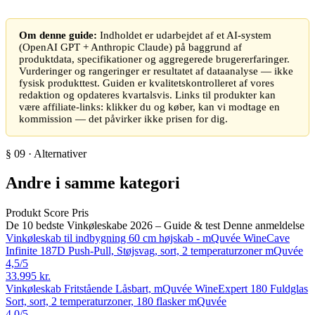
Om denne guide:
Indholdet er udarbejdet af et AI-system
(OpenAI GPT + Anthropic Claude) på baggrund af
produktdata, specifikationer og aggregerede brugererfaringer.
Vurderinger og rangeringer er resultatet af dataanalyse — ikke
fysisk produkttest. Guiden er kvalitetskontrolleret af vores
redaktion og opdateres kvartalsvis. Links til produkter kan
være affiliate-links: klikker du og køber, kan vi modtage en
kommission — det påvirker ikke prisen for dig.
§ 09 · Alternativer
Andre i samme kategori
Produkt
Score
Pris
De 10 bedste Vinkøleskabe 2026 – Guide & test
Denne anmeldelse
Vinkøleskab til indbygning 60 cm højskab - mQuvée WineCave
Infinite 187D Push-Pull, Støjsvag, sort, 2 temperaturzoner
mQuvée
4,5
/5
33.995 kr.
Vinkøleskab Fritstående Låsbart, mQuvée WineExpert 180 Fuldglas
Sort, sort, 2 temperaturzoner, 180 flasker
mQuvée
4,0
/5