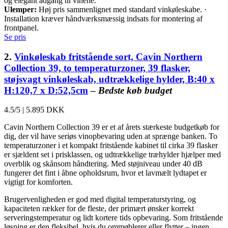
og elegant adgang til vinene.
Ulemper:
Høj pris sammenlignet med standard vinkøleskabe. ·
Installation kræver håndværksmæssig indsats for montering af
frontpanel.
Se pris
2.
Vinkøleskab fritstående sort, Cavin Northern
Collection 39, to temperaturzoner, 39 flasker,
støjsvagt vinkøleskab, udtrækkelige hylder, B:40 x
H:120,7 x D:52,5cm
–
Bedste køb budget
4.5/5
|
5.895 DKK
Cavin Northern Collection 39 er et af årets stærkeste budgetkøb for
dig, der vil have seriøs vinopbevaring uden at sprænge banken. To
temperaturzoner i et kompakt fritstående kabinet til cirka 39 flasker
er sjældent set i prisklassen, og udtrækkelige træhylder hjælper med
overblik og skånsom håndtering. Med støjniveau under 40 dB
fungerer det fint i åbne opholdsrum, hvor et lavmælt lydtapet er
vigtigt for komforten.
Brugervenligheden er god med digital temperaturstyring, og
kapaciteten rækker for de fleste, der primært ønsker korrekt
serveringstemperatur og lidt kortere tids opbevaring. Som fritstående
løsning er den fleksibel, hvis du ommøblerer eller flytter – ingen