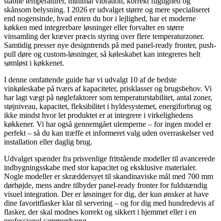
stabile temperaturer, minimal vibration, korrekt fugtighed og
skånsom belysning. I 2026 er udvalget større og mere specialiseret
end nogensinde, hvad enten du bor i lejlighed, har et moderne
køkken med integrerbare løsninger eller forvalter en større
vinsamling der kræver præcis styring over flere temperaturzoner.
Samtidig presser nye designtrends på med panel-ready fronter, push-
pull døre og custom-løsninger, så køleskabet kan integreres helt
sømløst i køkkenet.
I denne omfattende guide har vi udvalgt 10 af de bedste
vinkøleskabe på tværs af kapaciteter, prisklasser og brugsbehov. Vi
har lagt vægt på nøglefaktorer som temperaturstabilitet, antal zoner,
støjniveau, kapacitet, fleksibilitet i hyldesystemet, energiforbrug og
ikke mindst hvor let produktet er at integrere i virkelighedens
køkkener. Vi har også gennemgået ulemperne – for ingen model er
perfekt – så du kan træffe et informeret valg uden overraskelser ved
installation eller daglig brug.
Udvalget spænder fra prisvenlige fritstående modeller til avancerede
indbygningsskabe med stor kapacitet og eksklusive materialer.
Nogle modeller er skræddersyet til skandinaviske mål med 700 mm
dørhøjde, mens andre tilbyder panel-ready fronter for fuldstændig
visuel integration. Der er løsninger for dig, der kun ønsker at have
dine favoritflasker klar til servering – og for dig med hundredevis af
flasker, der skal modnes korrekt og sikkert i hjemmet eller i en
professionel sammenhæng.