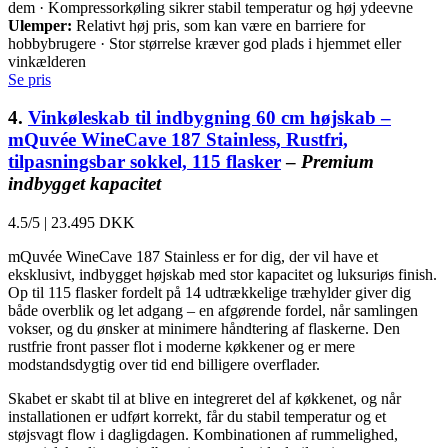
dem · Kompressorkøling sikrer stabil temperatur og høj ydeevne
Ulemper:
Relativt høj pris, som kan være en barriere for
hobbybrugere · Stor størrelse kræver god plads i hjemmet eller
vinkælderen
Se pris
4.
Vinkøleskab til indbygning 60 cm højskab –
mQuvée WineCave 187 Stainless, Rustfri,
tilpasningsbar sokkel, 115 flasker
–
Premium
indbygget kapacitet
4.5/5
|
23.495 DKK
mQuvée WineCave 187 Stainless er for dig, der vil have et
eksklusivt, indbygget højskab med stor kapacitet og luksuriøs finish.
Op til 115 flasker fordelt på 14 udtrækkelige træhylder giver dig
både overblik og let adgang – en afgørende fordel, når samlingen
vokser, og du ønsker at minimere håndtering af flaskerne. Den
rustfrie front passer flot i moderne køkkener og er mere
modstandsdygtig over tid end billigere overflader.
Skabet er skabt til at blive en integreret del af køkkenet, og når
installationen er udført korrekt, får du stabil temperatur og et
støjsvagt flow i dagligdagen. Kombinationen af rummelighed,