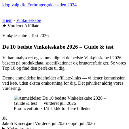
klogtvalg.dk
.
Forbrugerguide siden 2024
Hjem
·
Vinkøleskabe
★ Vurderet
Affiliate
Vinkøleskabe · Test 2026
De 10 bedste Vinkøleskabe 2026 – Guide & test
Vi har analyseret og sammenlignet de bedste Vinkøleskabe i 2026
baseret på produktdata, specifikationer og brugererfaringer. Se vores
Top 10 og find den perfekte til dig.
Denne anmeldelse indeholder affiliate-links — vi tjener kommission
ved køb, uden ekstra omkostning for dig. Det påvirker aldrig vores
vurdering.
Producentfoto · 1/4
↑ klik for flere billeder
JK
Jakob Kimergård
Vurderet jul 2026 · opd. jul 2026
Sådan tester vi
→