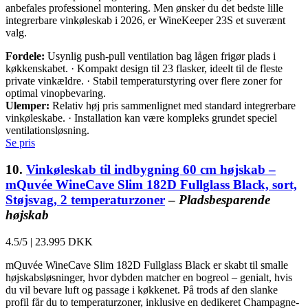
anbefales professionel montering. Men ønsker du det bedste lille
integrerbare vinkøleskab i 2026, er WineKeeper 23S et suverænt
valg.
Fordele:
Usynlig push-pull ventilation bag lågen frigør plads i
køkkenskabet. · Kompakt design til 23 flasker, ideelt til de fleste
private vinkældre. · Stabil temperaturstyring over flere zoner for
optimal vinopbevaring.
Ulemper:
Relativ høj pris sammenlignet med standard integrerbare
vinkøleskabe. · Installation kan være kompleks grundet speciel
ventilationsløsning.
Se pris
10.
Vinkøleskab til indbygning 60 cm højskab –
mQuvée WineCave Slim 182D Fullglass Black, sort,
Støjsvag, 2 temperaturzoner
–
Pladsbesparende
højskab
4.5/5
|
23.995 DKK
mQuvée WineCave Slim 182D Fullglass Black er skabt til smalle
højskabsløsninger, hvor dybden matcher en bogreol – genialt, hvis
du vil bevare luft og passage i køkkenet. På trods af den slanke
profil får du to temperaturzoner, inklusive en dedikeret Champagne-