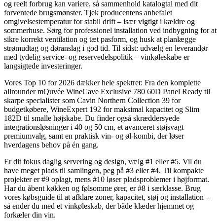
og reelt forbrug kan variere, så sammenhold katalogtal med dit
forventede brugsmønster. Tjek producentens anbefalet
omgivelsestemperatur for stabil drift – især vigtigt i kældre og
sommerhuse. Sørg for professionel installation ved indbygning for at
sikre korrekt ventilation og tæt pasform, og husk at planlægge
strømudtag og døranslag i god tid. Til sidst: udvælg en leverandør
med tydelig service- og reservedelspolitik – vinkøleskabe er
langsigtede investeringer.
Vores Top 10 for 2026 dækker hele spektret: Fra den komplette
allrounder mQuvée WineCave Exclusive 780 60D Panel Ready til
skarpe specialister som Cavin Northern Collection 39 for
budgetkøbere, WineExpert 192 for maksimal kapacitet og Slim
182D til smalle højskabe. Du finder også skræddersyede
integrationsløsninger i 40 og 50 cm, et avanceret støjsvagt
premiumvalg, samt en praktisk vin- og øl-kombi, der løser
hverdagens behov på én gang.
Er dit fokus daglig servering og design, vælg #1 eller #5. Vil du
have meget plads til samlingen, peg på #3 eller #4. Til kompakte
projekter er #9 oplagt, mens #10 løser pladsproblemer i højformat.
Har du åbent køkken og følsomme ører, er #8 i særklasse. Brug
vores købsguide til at afklare zoner, kapacitet, støj og installation –
så ender du med et vinkøleskab, der både klæder hjemmet og
forkæler din vin.