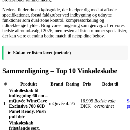
Nederst finder du en købsguide, der hjælper dig med at afkode
specifikationer, forstå faldgruber ved indbygning og udnytte
funktioner som dual-zone kontrol, kompressorkøling og
udtrækkelige hylder. Brug vores rangering som genvej: #1 er vores
bedste allround-valg i 2026, men resten af listen rummer specialister,
der kan være et endnu bedre match til netop dine behov.
Sådan er listen lavet (metode)
Sammenligning – Top 10 Vinkøleskabe
#
Produkt
Brand
Rating
Pris
Bedst til
Vinkøleskab til
indbygning 60 cm –
mQuvée WineCave
16.995
Bedste valg
S
1
mQuvée
4.5/5
Exclusive 780 60D
DKK
overordnet
p
Panel Ready, Push
pull dør
Vinkøleskab
fritstående sort,