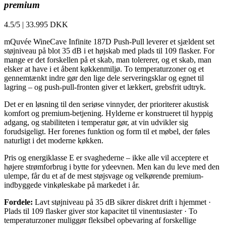
premium
4.5/5
|
33.995 DKK
mQuvée WineCave Infinite 187D Push-Pull leverer et sjældent set
støjniveau på blot 35 dB i et højskab med plads til 109 flasker. For
mange er det forskellen på et skab, man tolererer, og et skab, man
elsker at have i et åbent køkkenmiljø. To temperaturzoner og et
gennemtænkt indre gør den lige dele serveringsklar og egnet til
lagring – og push-pull-fronten giver et lækkert, grebsfrit udtryk.
Det er en løsning til den seriøse vinnyder, der prioriterer akustisk
komfort og premium-betjening. Hylderne er konstrueret til hyppig
adgang, og stabiliteten i temperatur gør, at vin udvikler sig
forudsigeligt. Her forenes funktion og form til et møbel, der føles
naturligt i det moderne køkken.
Pris og energiklasse E er svaghederne – ikke alle vil acceptere et
højere strømforbrug i bytte for ydeevnen. Men kan du leve med den
ulempe, får du et af de mest støjsvage og velkørende premium-
indbyggede vinkøleskabe på markedet i år.
Fordele:
Lavt støjniveau på 35 dB sikrer diskret drift i hjemmet ·
Plads til 109 flasker giver stor kapacitet til vinentusiaster · To
temperaturzoner muliggør fleksibel opbevaring af forskellige