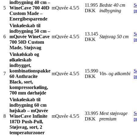
indbygning 40 cm –
11.995
Bedste 40 cm
S
5
WineCave 700 40D
mQuvée
4.5/5
DKK
indbygning
p
Custom Made –
Energibesparende
Vinkøleskab til
indbygning 50 cm –
13.145
S
6
mQuvée WineCave
mQuvée
4.5/5
Støjsvag 50 cm
DKK
p
700 50D Custom
Made, Støjsvag
Vinkølskab og
ølkøleskab
indbygget,
kombinationspakke
15.990
S
7
mQuvée
4.5/5
Vin- og ølkombi
60 Anthracite
DKK
p
Black, sort,
kompressorkøling,
700 mm dørhøjde
Vinkøleskab til
indbygning 60 cm
højskab – mQuvée
33.995
Mest støjsvage
S
8
WineCave Infinite
mQuvée
4.5/5
DKK
premium
p
187D Push-Pull,
Støjsvag, sort, 2
temperaturzoner