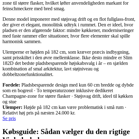
zone til større flasker, hvilket løfter anvendeligheden markant for
feinschmeckere med bred smag.
Denne model imponerer med støjsvag drift og en flot fullglass-front,
der giver et elegant, monolitisk udtryk i rummet. Den er ideel, hvor
pladsen er den afgørende faktor: mindre køkkener, moderniseringer
med faste rammer eller situationer, hvor flere elementer skal spille
harmonisk sammen.
Ulemperne er højden på 182 cm, som kræver præcis indbygning,
samt prisskiltet i den øvre mellemklasse. Ikke desto mindre er Slim
182D det bedste pladsbesparende højskabsvalg i år – en sjælden
kombination af smal arkitektur, lavt støjniveau og
dobbeltzonefunktionalitet.
Fordele:
Pladsbesparende design med kun 60 cm bredde og dybde
som en bogreol · To temperaturzoner inklusive dedikeret
Champagne-zone for større flasker · Støjsvag drift, ideel til køkken
og stue
Ulemper:
Højde på 182 cm kan være problematisk i små rum ·
Relativt høj pris på næsten 24.000 kr.
Se pris
Købsguide: Sådan vælger du den rigtige