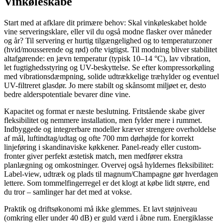
Vinkøleskabe
Start med at afklare dit primære behov: Skal vinkøleskabet holde
vine serveringsklare, eller vil du også modne flasker over måneder
og år? Til servering er hurtig tilgængelighed og to temperaturzoner
(hvid/mousserende og rød) ofte vigtigst. Til modning bliver stabilitet
altafgørende: en jævn temperatur (typisk 10–14 °C), lav vibration,
let fugtighedsstyring og UV-beskyttelse. Se efter kompressorkøling
med vibrationsdæmpning, solide udtrækkelige træhylder og eventuel
UV-filtreret glasdør. Jo mere stabilt og skånsomt miljøet er, desto
bedre alderspotentiale bevarer dine vine.
Kapacitet og format er næste beslutning. Fritstående skabe giver
fleksibilitet og nemmere installation, men fylder mere i rummet.
Indbyggede og integrerbare modeller kræver strengere overholdelse
af mål, luftindtag/udtag og ofte 700 mm dørhøjde for korrekt
linjeføring i skandinaviske køkkener. Panel-ready eller custom-
fronter giver perfekt æstetisk match, men medfører ekstra
planlægning og omkostninger. Overvej også hyldernes fleksibilitet:
Label-view, udtræk og plads til magnum/Champagne gør hverdagen
lettere. Som tommelfingerregel er det klogt at købe lidt større, end
du tror – samlinger har det med at vokse.
Praktik og driftsøkonomi må ikke glemmes. Et lavt støjniveau
(omkring eller under 40 dB) er guld værd i åbne rum. Energiklasse