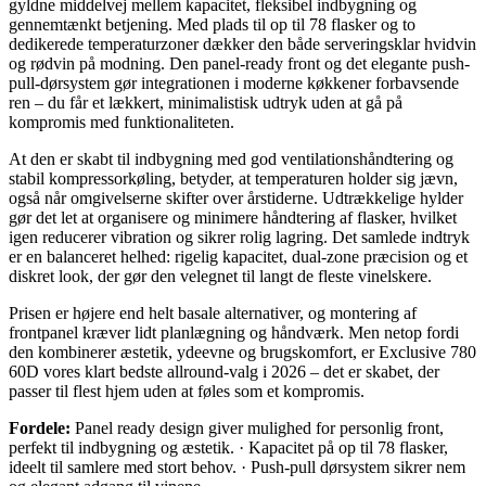
gyldne middelvej mellem kapacitet, fleksibel indbygning og
gennemtænkt betjening. Med plads til op til 78 flasker og to
dedikerede temperaturzoner dækker den både serveringsklar hvidvin
og rødvin på modning. Den panel-ready front og det elegante push-
pull-dørsystem gør integrationen i moderne køkkener forbavsende
ren – du får et lækkert, minimalistisk udtryk uden at gå på
kompromis med funktionaliteten.
At den er skabt til indbygning med god ventilationshåndtering og
stabil kompressorkøling, betyder, at temperaturen holder sig jævn,
også når omgivelserne skifter over årstiderne. Udtrækkelige hylder
gør det let at organisere og minimere håndtering af flasker, hvilket
igen reducerer vibration og sikrer rolig lagring. Det samlede indtryk
er en balanceret helhed: rigelig kapacitet, dual-zone præcision og et
diskret look, der gør den velegnet til langt de fleste vinelskere.
Prisen er højere end helt basale alternativer, og montering af
frontpanel kræver lidt planlægning og håndværk. Men netop fordi
den kombinerer æstetik, ydeevne og brugskomfort, er Exclusive 780
60D vores klart bedste allround-valg i 2026 – det er skabet, der
passer til flest hjem uden at føles som et kompromis.
Fordele:
Panel ready design giver mulighed for personlig front,
perfekt til indbygning og æstetik. · Kapacitet på op til 78 flasker,
ideelt til samlere med stort behov. · Push-pull dørsystem sikrer nem