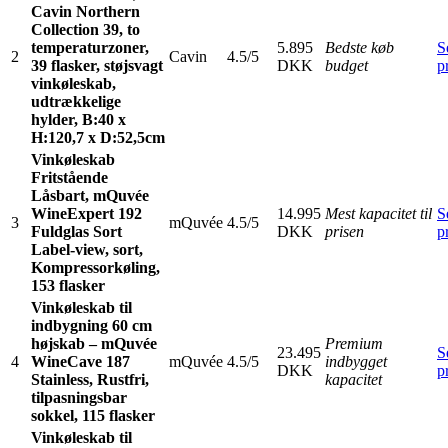
Cavin Northern
Collection 39, to
temperaturzoner,
5.895
Bedste køb
S
2
Cavin
4.5/5
39 flasker, støjsvagt
DKK
budget
p
vinkøleskab,
udtrækkelige
hylder, B:40 x
H:120,7 x D:52,5cm
Vinkøleskab
Fritstående
Låsbart, mQuvée
WineExpert 192
14.995
Mest kapacitet til
S
3
mQuvée
4.5/5
Fuldglas Sort
DKK
prisen
p
Label-view, sort,
Kompressorkøling,
153 flasker
Vinkøleskab til
indbygning 60 cm
højskab – mQuvée
Premium
23.495
S
4
WineCave 187
mQuvée
4.5/5
indbygget
DKK
p
Stainless, Rustfri,
kapacitet
tilpasningsbar
sokkel, 115 flasker
Vinkøleskab til