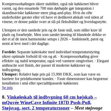
Kompressorkølingen sikrer stabilitet, også når køkkenet bliver
varmt, og den ensartede 700 mm dørhøjde gør integration i
skandinaviske køkkener mere plug-and-play. Hvis du ofte
underholder gæster eller vil have et dedikeret ølskab ved siden af
vinene, er denne pakke svær at slå på fleksibilitet og hverdagsnytte.
Ulempen er den samlede pris og de faste mål, som stiller krav til
plads og forarbejde. Men som samlet løsning til blandede drikke er
det et af de mest harmoniske setups i 2026 – funktionelt, pænt og
nemt at leve med i det daglige.
Fordele:
Separate køleskabe med individuel temperaturstyring
sikrer optimale forhold til vin og øl. · Kompressorkøling giver
effektiv og stabil temperatur, også ved varmere omgivelser. · Elegant
anthracite sort finish, der passer til moderne køkkener og
indbygning.
Ulemper:
Relativt høje pris på 15.990 DKK, som kan være en
barriere for prisfølsomme kunder. · Faste dimensioner kan begrænse
installation i små eller specialtilpassede køkkener.
Se pris
8.
Vinkøleskab til indbygning 60 cm højskab –
mQuvée WineCave Infinite 187D Push-Pull,
Støjsvag, sort, 2 temperaturzoner
–
Mest støjsvage