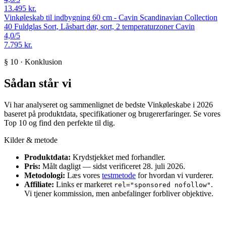
13.495 kr.
Vinkøleskab til indbygning 60 cm - Cavin Scandinavian Collection
40 Fuldglas Sort, Låsbart dør, sort, 2 temperaturzoner
Cavin
4,0
/5
7.795 kr.
§ 10 · Konklusion
Sådan står vi
Vi har analyseret og sammenlignet de bedste Vinkøleskabe i 2026
baseret på produktdata, specifikationer og brugererfaringer. Se vores
Top 10 og find den perfekte til dig.
Kilder & metode
Produktdata:
Krydstjekket med forhandler.
Pris:
Målt dagligt — sidst verificeret 28. juli 2026.
Metodologi:
Læs vores
testmetode
for hvordan vi vurderer.
Affiliate:
Links er markeret
.
rel="sponsored nofollow"
Vi tjener kommission, men anbefalinger forbliver objektive.