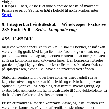
vintyper
Ulemper:
Energiklasse E er ikke blandt de bedste på markedet ·
Prisniveau på 33.995 kr. er højt i forhold til nogle konkurrenter
Se pris
9. Integrerbart vinkøleskab – WineKeeper Exclusive
23S Push-Pull –
Bedste kompakte valg
4.5/5
|
12.495 DKK
mQuvée WineKeeper Exclusive 23S Push-Pull beviser, at småt kan
være virkelig godt. Med kapacitet til 23 flasker og en smart, usynlig
push-pull-ventilation bag lågen er den ekstremt let at integrere uden
at gå på kompromis med køkkenets linjer. Den kompakte størrelse
gør den oplagt i lejligheder, annekser eller som sekundært skab tæt
på spisepladsen, hvor du vil have dine favoritter ved hånden.
Stabil temperaturstyring over flere zoner er usædvanligt i dette
kapacitetsniveau og sikrer, at både hvid- og rødvin kan opbevares
optimalt. Lydniveau og betjening er afstemt til hverdagsbrug, og
skabet føles gennemtænkt fra hyldeafstande til åbne-/lukkefølelse, så
du håndterer flaskerne så skånsomt som muligt.
Prisen er relativt høj for den kompakte klasse, og installationen kan
være mere kompleks på grund af ventilationsløsningen – her