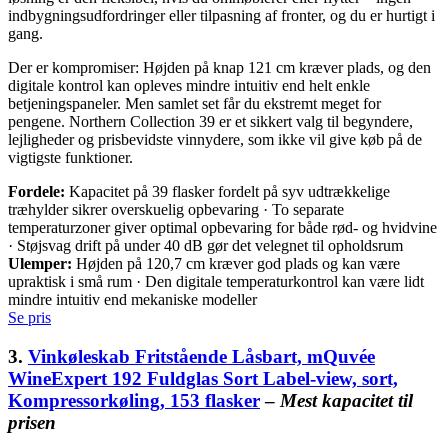
indbygningsudfordringer eller tilpasning af fronter, og du er hurtigt i
gang.
Der er kompromiser: Højden på knap 121 cm kræver plads, og den
digitale kontrol kan opleves mindre intuitiv end helt enkle
betjeningspaneler. Men samlet set får du ekstremt meget for
pengene. Northern Collection 39 er et sikkert valg til begyndere,
lejligheder og prisbevidste vinnydere, som ikke vil give køb på de
vigtigste funktioner.
Fordele:
Kapacitet på 39 flasker fordelt på syv udtrækkelige
træhylder sikrer overskuelig opbevaring · To separate
temperaturzoner giver optimal opbevaring for både rød- og hvidvine
· Støjsvag drift på under 40 dB gør det velegnet til opholdsrum
Ulemper:
Højden på 120,7 cm kræver god plads og kan være
upraktisk i små rum · Den digitale temperaturkontrol kan være lidt
mindre intuitiv end mekaniske modeller
Se pris
3.
Vinkøleskab Fritstående Låsbart, mQuvée
WineExpert 192 Fuldglas Sort Label-view, sort,
Kompressorkøling, 153 flasker
–
Mest kapacitet til
prisen