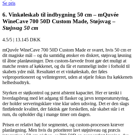
Se pris
6. Vinkøleskab til indbygning 50 cm – mQuvée
WineCave 700 50D Custom Made, Støjsvag –
Støjsvag 50 cm
4.5/5
|
13.145 DKK
mQuvée WineCave 700 50D Custom Made er svaret, hvis 50 cm er
dit magiske mål – og du samtidig ønsker en diskret, støjsvag løsning
til åbne planløsninger. Den custom-farvede front gør det muligt at
matche resten af køkkenet, og du får et rummeligt indre i forhold til
skabets ydre mål. Resultatet er et vinkøleskab, der føles
velproportioneret og velintegreret, uden at stjæle fokus fra køkkenets
helhedsudtryk.
Styrken er støjkontrol og pænt afstemt kapacitet. Her er tænkt i
hverdagsbrug med let adgang til flasker og jævn temperaturstyring,
der holder serveringsklare vine klar uden udsving. Det er den slags
fintfølende kvalitet, der faktisk gør forskellen, når skabet står i et
rum, du opholder dig i mange timer om dagen.
Prisen er relativt høj for segmentet, og custom-processen kræver
planlægning. Men hvis du prioriterer lavt støjniveau og præcis