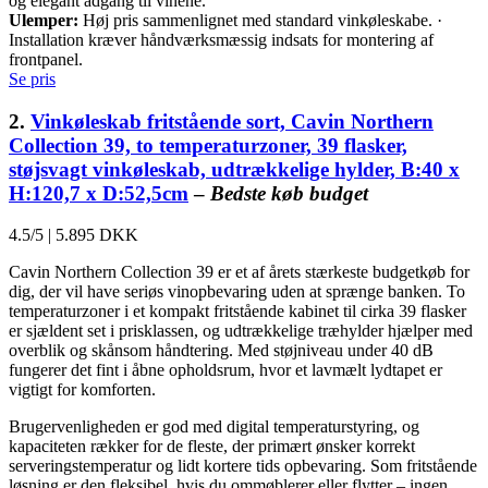
og elegant adgang til vinene.
Ulemper:
Høj pris sammenlignet med standard vinkøleskabe. ·
Installation kræver håndværksmæssig indsats for montering af
frontpanel.
Se pris
2.
Vinkøleskab fritstående sort, Cavin Northern
Collection 39, to temperaturzoner, 39 flasker,
støjsvagt vinkøleskab, udtrækkelige hylder, B:40 x
H:120,7 x D:52,5cm
–
Bedste køb budget
4.5/5
|
5.895 DKK
Cavin Northern Collection 39 er et af årets stærkeste budgetkøb for
dig, der vil have seriøs vinopbevaring uden at sprænge banken. To
temperaturzoner i et kompakt fritstående kabinet til cirka 39 flasker
er sjældent set i prisklassen, og udtrækkelige træhylder hjælper med
overblik og skånsom håndtering. Med støjniveau under 40 dB
fungerer det fint i åbne opholdsrum, hvor et lavmælt lydtapet er
vigtigt for komforten.
Brugervenligheden er god med digital temperaturstyring, og
kapaciteten rækker for de fleste, der primært ønsker korrekt
serveringstemperatur og lidt kortere tids opbevaring. Som fritstående
løsning er den fleksibel, hvis du ommøblerer eller flytter – ingen