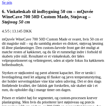
Se pris
6. Vinkøleskab til indbygning 50 cm – mQuvée
WineCave 700 50D Custom Made, Støjsvag –
Støjsvag 50 cm
4.5/5
|
13.145 DKK
mQuvée WineCave 700 50D Custom Made er svaret, hvis 50 cm er
dit magiske mål – og du samtidig ønsker en diskret, støjsvag løsning
til åbne planløsninger. Den custom-farvede front gør det muligt at
matche resten af køkkenet, og du får et rummeligt indre i forhold til
skabets ydre mål. Resultatet er et vinkøleskab, der føles
velproportioneret og velintegreret, uden at stjæle fokus fra køkkenets
helhedsudtryk.
Styrken er støjkontrol og pænt afstemt kapacitet. Her er tænkt i
hverdagsbrug med let adgang til flasker og jævn temperaturstyring,
der holder serveringsklare vine klar uden udsving. Det er den slags
fintfølende kvalitet, der faktisk gør forskellen, når skabet står i et
rum, du opholder dig i mange timer om dagen.
Prisen er relativt høj for segmentet, og custom-processen kræver
planlægning. Men hvis du prioriterer lavt støjniveau og præcis