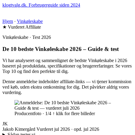
klogtvalg.dk
.
Forbrugerguide siden 2024
Hjem
·
Vinkøleskabe
★ Vurderet
Affiliate
Vinkøleskabe · Test 2026
De 10 bedste Vinkøleskabe 2026 – Guide & test
Vi har analyseret og sammenlignet de bedste Vinkøleskabe i 2026
baseret på produktdata, specifikationer og brugererfaringer. Se vores
Top 10 og find den perfekte til dig.
Denne anmeldelse indeholder affiliate-links — vi tjener kommission
ved køb, uden ekstra omkostning for dig. Det påvirker aldrig vores
vurdering.
Producentfoto · 1/4
↑ klik for flere billeder
JK
Jakob Kimergård
Vurderet jul 2026 · opd. jul 2026
Sådan tester vi
→