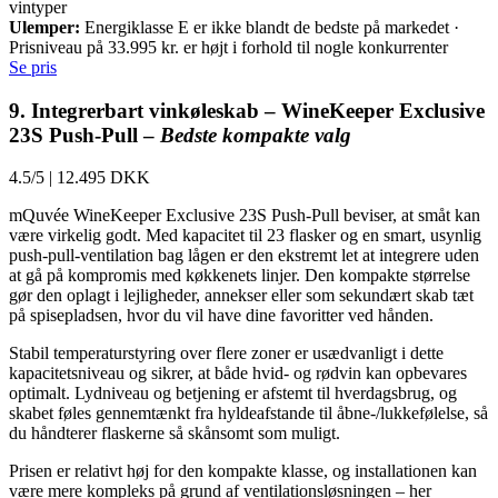
vintyper
Ulemper:
Energiklasse E er ikke blandt de bedste på markedet ·
Prisniveau på 33.995 kr. er højt i forhold til nogle konkurrenter
Se pris
9. Integrerbart vinkøleskab – WineKeeper Exclusive
23S Push-Pull –
Bedste kompakte valg
4.5/5
|
12.495 DKK
mQuvée WineKeeper Exclusive 23S Push-Pull beviser, at småt kan
være virkelig godt. Med kapacitet til 23 flasker og en smart, usynlig
push-pull-ventilation bag lågen er den ekstremt let at integrere uden
at gå på kompromis med køkkenets linjer. Den kompakte størrelse
gør den oplagt i lejligheder, annekser eller som sekundært skab tæt
på spisepladsen, hvor du vil have dine favoritter ved hånden.
Stabil temperaturstyring over flere zoner er usædvanligt i dette
kapacitetsniveau og sikrer, at både hvid- og rødvin kan opbevares
optimalt. Lydniveau og betjening er afstemt til hverdagsbrug, og
skabet føles gennemtænkt fra hyldeafstande til åbne-/lukkefølelse, så
du håndterer flaskerne så skånsomt som muligt.
Prisen er relativt høj for den kompakte klasse, og installationen kan
være mere kompleks på grund af ventilationsløsningen – her