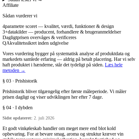
Affiliate
Sådan vurderer vi
4
parametre scoret — kvalitet, værdi, funktioner & design
3+
datakilder — producent, forhandlere & brugeranmeldelser
Dagligt
prisen overvåges & verificeres
QA
kvalitetssikret inden udgivelse
Vores vurdering bygger på systematisk analyse af produktdata og
markedets samlede erfaring — aldrig på betalt placering. Har vi selv
haft produktet i hænderne, står det tydeligt på siden.
Læs hele
metoden →
§ 03 · Prishistorik
Prishistorik bliver tilgængelig efter første måleperiode. Vi måler
prisen dagligt og viser udviklingen her efter 7 dage.
§ 04 · I dybden
Sidst opdateret:
2. juli 2026
Et godt vinkøleskab handler om meget mere end blot kold
opbevaring. For at bevare smag, aroma og struktur kræver vin