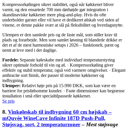
Kompressorkølingen sikrer stabilitet, også når køkkenet bliver
varmt, og den ensartede 700 mm dørhøjde gør integration i
skandinaviske køkkener mere plug-and-play. Hvis du ofte
underholder gæster eller vil have et dedikeret ølskab ved siden af
vinene, er denne pakke svær at slå på fleksibilitet og hverdagsnytte.
Ulempen er den samlede pris og de faste mål, som stiller krav til
plads og forarbejde. Men som samlet løsning til blandede drikke er
det et af de mest harmoniske setups i 2026 – funktionelt, pænt og
nemt at leve med i det daglige.
Fordele:
Separate køleskabe med individuel temperaturstyring
sikrer optimale forhold til vin og øl. · Kompressorkøling giver
effektiv og stabil temperatur, også ved varmere omgivelser. · Elegant
anthracite sort finish, der passer til moderne køkkener og
indbygning.
Ulemper:
Relativt høje pris på 15.990 DKK, som kan være en
barriere for prisfølsomme kunder. · Faste dimensioner kan begrænse
installation i små eller specialtilpassede køkkener.
Se pris
8.
Vinkøleskab til indbygning 60 cm højskab –
mQuvée WineCave Infinite 187D Push-Pull,
Støjsvag, sort, 2 temperaturzoner
–
Mest støjsvage