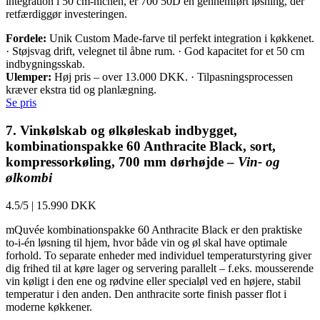
integration i 50 cm-nichen, er 700 50D en gennemført løsning, der
retfærdiggør investeringen.
Fordele:
Unik Custom Made-farve til perfekt integration i køkkenet.
· Støjsvag drift, velegnet til åbne rum. · God kapacitet for et 50 cm
indbygningsskab.
Ulemper:
Høj pris – over 13.000 DKK. · Tilpasningsprocessen
kræver ekstra tid og planlægning.
Se pris
7. Vinkølskab og ølkøleskab indbygget,
kombinationspakke 60 Anthracite Black, sort,
kompressorkøling, 700 mm dørhøjde –
Vin- og
ølkombi
4.5/5
|
15.990 DKK
mQuvée kombinationspakke 60 Anthracite Black er den praktiske
to-i-én løsning til hjem, hvor både vin og øl skal have optimale
forhold. To separate enheder med individuel temperaturstyring giver
dig frihed til at køre lager og servering parallelt – f.eks. mousserende
vin køligt i den ene og rødvine eller specialøl ved en højere, stabil
temperatur i den anden. Den anthracite sorte finish passer flot i
moderne køkkener.