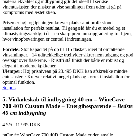
materialekvalitet og indbygning gør det ideelt til seriøse
vinentusiaster, der ønsker at vise samlingen frem uden at gå på
kompromis med æstetikken.
Prisen er høj, og løsningen kræver plads samt professionel
installation for perfekt resultat. Til gengæld får du et møbel og et
klimastyringsværktøj i ét – en skarp premium-opgradering for hjem,
hvor vinopbevaringen er central i indretningen.
Fordele:
Stor kapacitet på op til 115 flasker, ideel til omfattende
vinsamlinger. · 14 udtrækkelige træhylder sikrer nem adgang og god
oversigt over flaskerne. · Rustfri stålfinish der både er robust og
elegant i moderne køkkener.
Ulemper:
Høj prisniveau på 23.495 DKK kan afskrække mindre
entusiaster. · Kræver relativt meget plads og korrekt installation for
optimal funktion.
Se pris
5. Vinkøleskab til indbygning 40 cm – WineCave
700 40D Custom Made – Energibesparende –
Bedste
40 cm indbygning
4.5/5
|
11.995 DKK
mQuvée WineCave 700 40D Custom Made er den smalle,