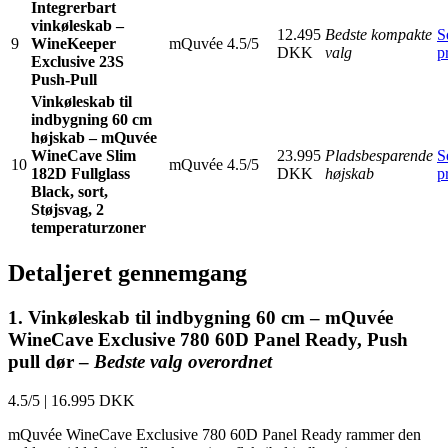
Integrerbart
vinkøleskab –
12.495
Bedste kompakte
S
9
WineKeeper
mQuvée
4.5/5
DKK
valg
p
Exclusive 23S
Push-Pull
Vinkøleskab til
indbygning 60 cm
højskab – mQuvée
WineCave Slim
23.995
Pladsbesparende
S
10
mQuvée
4.5/5
182D Fullglass
DKK
højskab
p
Black, sort,
Støjsvag, 2
temperaturzoner
Detaljeret gennemgang
1. Vinkøleskab til indbygning 60 cm – mQuvée
WineCave Exclusive 780 60D Panel Ready, Push
pull dør –
Bedste valg overordnet
4.5/5
|
16.995 DKK
mQuvée WineCave Exclusive 780 60D Panel Ready rammer den