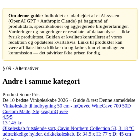
Om denne guide:
Indholdet er udarbejdet af et AI-system
(OpenAI GPT + Anthropic Claude) på baggrund af
produktdata, specifikationer og aggregerede brugererfaringer.
Vurderinger og rangeringer er resultatet af dataanalyse — ikke
fysisk produkttest. Guiden er kvalitetskontrolleret af vores
redaktion og opdateres kvartalsvis. Links til produkter kan
være affiliate-links: klikker du og køber, kan vi modtage en
kommission — det påvirker ikke prisen for dig.
§ 09 · Alternativer
Andre i samme kategori
Produkt
Score
Pris
De 10 bedste Vinkøleskabe 2026 – Guide & test
Denne anmeldelse
Vinkøleskab til indbygning 50 cm - mQuvée WineCave 700 50D
Custom Made, Støjsvag
mQuvée
4,5
/5
13.145 kr.
Ølkøleskab fritstående sort, Cavin Northern Collection 53, 3-18 °C,
udtrækkelige hylder, drikkekøleskab, B: 34,5 x H: 77 x D: 45 cm
Cavin