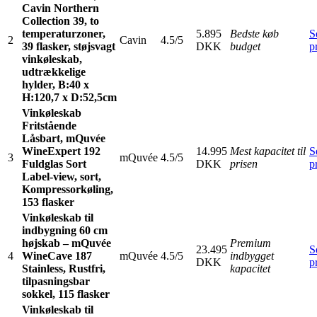
Cavin Northern
Collection 39, to
temperaturzoner,
5.895
Bedste køb
S
2
Cavin
4.5/5
39 flasker, støjsvagt
DKK
budget
p
vinkøleskab,
udtrækkelige
hylder, B:40 x
H:120,7 x D:52,5cm
Vinkøleskab
Fritstående
Låsbart, mQuvée
WineExpert 192
14.995
Mest kapacitet til
S
3
mQuvée
4.5/5
Fuldglas Sort
DKK
prisen
p
Label-view, sort,
Kompressorkøling,
153 flasker
Vinkøleskab til
indbygning 60 cm
højskab – mQuvée
Premium
23.495
S
4
WineCave 187
mQuvée
4.5/5
indbygget
DKK
p
Stainless, Rustfri,
kapacitet
tilpasningsbar
sokkel, 115 flasker
Vinkøleskab til