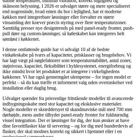
stabile temperaturer, minimal vibration, korrekt fugtighed og
skånsom belysning. I 2026 er udvalget større og mere specialiseret
end nogensinde, hvad enten du bor i lejlighed, har et moderne
køkken med integrerbare løsninger eller forvalter en større
vinsamling der kræver præcis styring over flere temperaturzoner.
Samtidig presser nye designtrends på med panel-ready fronter, push-
pull døre og custom-løsninger, så køleskabet kan integreres helt
sømløst i køkkenet.
I denne omfattende guide har vi udvalgt 10 af de bedste
vinkøleskabe på tværs af kapaciteter, prisklasser og brugsbehov. Vi
har lagt vægt på nøglefaktorer som temperaturstabilitet, antal zoner,
støjniveau, kapacitet, fleksibilitet i hyldesystemet, energiforbrug og
ikke mindst hvor let produktet er at integrere i virkelighedens
køkkener. Vi har også gennemgået ulemperne – for ingen model er
perfekt – så du kan træffe et informeret valg uden overraskelser ved
installation eller daglig brug.
Udvalget spænder fra prisvenlige fritstående modeller til avancerede
indbygningsskabe med stor kapacitet og eksklusive materialer.
Nogle modeller er skræddersyet til skandinaviske mål med 700 mm
dørhøjde, mens andre tilbyder panel-ready fronter for fuldstændig
visuel integration. Der er løsninger for dig, der kun ønsker at have
dine favoritflasker klar til servering – og for dig med hundredevis af
flasker, der skal modnes korrekt og sikkert i hjemmet eller i en
professionel sammenhæng.