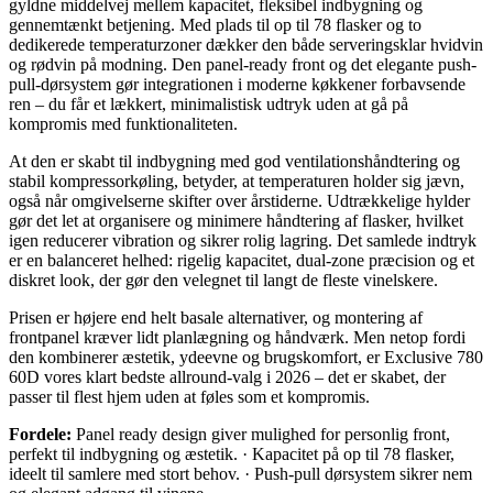
gyldne middelvej mellem kapacitet, fleksibel indbygning og
gennemtænkt betjening. Med plads til op til 78 flasker og to
dedikerede temperaturzoner dækker den både serveringsklar hvidvin
og rødvin på modning. Den panel-ready front og det elegante push-
pull-dørsystem gør integrationen i moderne køkkener forbavsende
ren – du får et lækkert, minimalistisk udtryk uden at gå på
kompromis med funktionaliteten.
At den er skabt til indbygning med god ventilationshåndtering og
stabil kompressorkøling, betyder, at temperaturen holder sig jævn,
også når omgivelserne skifter over årstiderne. Udtrækkelige hylder
gør det let at organisere og minimere håndtering af flasker, hvilket
igen reducerer vibration og sikrer rolig lagring. Det samlede indtryk
er en balanceret helhed: rigelig kapacitet, dual-zone præcision og et
diskret look, der gør den velegnet til langt de fleste vinelskere.
Prisen er højere end helt basale alternativer, og montering af
frontpanel kræver lidt planlægning og håndværk. Men netop fordi
den kombinerer æstetik, ydeevne og brugskomfort, er Exclusive 780
60D vores klart bedste allround-valg i 2026 – det er skabet, der
passer til flest hjem uden at føles som et kompromis.
Fordele:
Panel ready design giver mulighed for personlig front,
perfekt til indbygning og æstetik. · Kapacitet på op til 78 flasker,
ideelt til samlere med stort behov. · Push-pull dørsystem sikrer nem