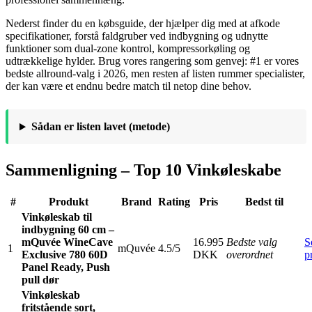
Nederst finder du en købsguide, der hjælper dig med at afkode
specifikationer, forstå faldgruber ved indbygning og udnytte
funktioner som dual-zone kontrol, kompressorkøling og
udtrækkelige hylder. Brug vores rangering som genvej: #1 er vores
bedste allround-valg i 2026, men resten af listen rummer specialister,
der kan være et endnu bedre match til netop dine behov.
Sådan er listen lavet (metode)
Sammenligning – Top 10 Vinkøleskabe
#
Produkt
Brand
Rating
Pris
Bedst til
Vinkøleskab til
indbygning 60 cm –
mQuvée WineCave
16.995
Bedste valg
S
1
mQuvée
4.5/5
Exclusive 780 60D
DKK
overordnet
p
Panel Ready, Push
pull dør
Vinkøleskab
fritstående sort,