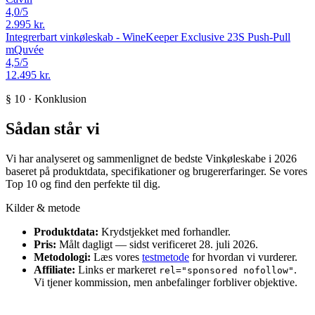
4,0
/5
2.995 kr.
Integrerbart vinkøleskab - WineKeeper Exclusive 23S Push-Pull
mQuvée
4,5
/5
12.495 kr.
§ 10 · Konklusion
Sådan står vi
Vi har analyseret og sammenlignet de bedste Vinkøleskabe i 2026
baseret på produktdata, specifikationer og brugererfaringer. Se vores
Top 10 og find den perfekte til dig.
Kilder & metode
Produktdata:
Krydstjekket med forhandler.
Pris:
Målt dagligt — sidst verificeret 28. juli 2026.
Metodologi:
Læs vores
testmetode
for hvordan vi vurderer.
Affiliate:
Links er markeret
.
rel="sponsored nofollow"
Vi tjener kommission, men anbefalinger forbliver objektive.