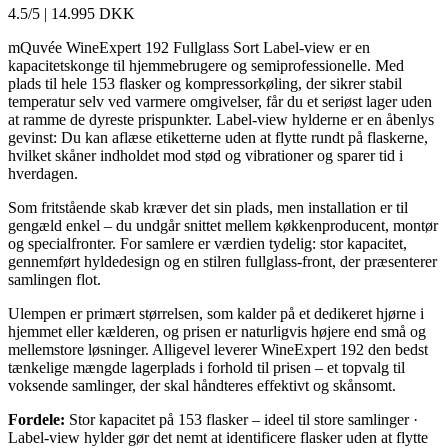
4.5/5
|
14.995 DKK
mQuvée WineExpert 192 Fullglass Sort Label-view er en
kapacitetskonge til hjemmebrugere og semiprofessionelle. Med
plads til hele 153 flasker og kompressorkøling, der sikrer stabil
temperatur selv ved varmere omgivelser, får du et seriøst lager uden
at ramme de dyreste prispunkter. Label-view hylderne er en åbenlys
gevinst: Du kan aflæse etiketterne uden at flytte rundt på flaskerne,
hvilket skåner indholdet mod stød og vibrationer og sparer tid i
hverdagen.
Som fritstående skab kræver det sin plads, men installation er til
gengæld enkel – du undgår snittet mellem køkkenproducent, montør
og specialfronter. For samlere er værdien tydelig: stor kapacitet,
gennemført hyldedesign og en stilren fullglass-front, der præsenterer
samlingen flot.
Ulempen er primært størrelsen, som kalder på et dedikeret hjørne i
hjemmet eller kælderen, og prisen er naturligvis højere end små og
mellemstore løsninger. Alligevel leverer WineExpert 192 den bedst
tænkelige mængde lagerplads i forhold til prisen – et topvalg til
voksende samlinger, der skal håndteres effektivt og skånsomt.
Fordele:
Stor kapacitet på 153 flasker – ideel til store samlinger ·
Label-view hylder gør det nemt at identificere flasker uden at flytte