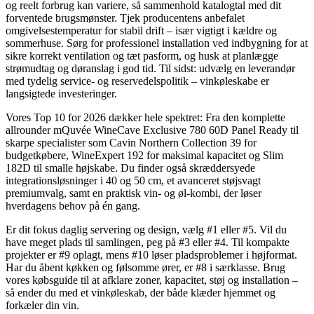
og reelt forbrug kan variere, så sammenhold katalogtal med dit
forventede brugsmønster. Tjek producentens anbefalet
omgivelsestemperatur for stabil drift – især vigtigt i kældre og
sommerhuse. Sørg for professionel installation ved indbygning for at
sikre korrekt ventilation og tæt pasform, og husk at planlægge
strømudtag og døranslag i god tid. Til sidst: udvælg en leverandør
med tydelig service- og reservedelspolitik – vinkøleskabe er
langsigtede investeringer.
Vores Top 10 for 2026 dækker hele spektret: Fra den komplette
allrounder mQuvée WineCave Exclusive 780 60D Panel Ready til
skarpe specialister som Cavin Northern Collection 39 for
budgetkøbere, WineExpert 192 for maksimal kapacitet og Slim
182D til smalle højskabe. Du finder også skræddersyede
integrationsløsninger i 40 og 50 cm, et avanceret støjsvagt
premiumvalg, samt en praktisk vin- og øl-kombi, der løser
hverdagens behov på én gang.
Er dit fokus daglig servering og design, vælg #1 eller #5. Vil du
have meget plads til samlingen, peg på #3 eller #4. Til kompakte
projekter er #9 oplagt, mens #10 løser pladsproblemer i højformat.
Har du åbent køkken og følsomme ører, er #8 i særklasse. Brug
vores købsguide til at afklare zoner, kapacitet, støj og installation –
så ender du med et vinkøleskab, der både klæder hjemmet og
forkæler din vin.