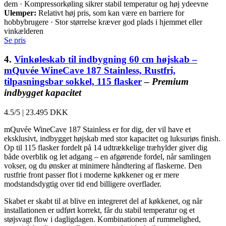
dem · Kompressorkøling sikrer stabil temperatur og høj ydeevne
Ulemper:
Relativt høj pris, som kan være en barriere for
hobbybrugere · Stor størrelse kræver god plads i hjemmet eller
vinkælderen
Se pris
4.
Vinkøleskab til indbygning 60 cm højskab –
mQuvée WineCave 187 Stainless, Rustfri,
tilpasningsbar sokkel, 115 flasker
–
Premium
indbygget kapacitet
4.5/5
|
23.495 DKK
mQuvée WineCave 187 Stainless er for dig, der vil have et
eksklusivt, indbygget højskab med stor kapacitet og luksuriøs finish.
Op til 115 flasker fordelt på 14 udtrækkelige træhylder giver dig
både overblik og let adgang – en afgørende fordel, når samlingen
vokser, og du ønsker at minimere håndtering af flaskerne. Den
rustfrie front passer flot i moderne køkkener og er mere
modstandsdygtig over tid end billigere overflader.
Skabet er skabt til at blive en integreret del af køkkenet, og når
installationen er udført korrekt, får du stabil temperatur og et
støjsvagt flow i dagligdagen. Kombinationen af rummelighed,