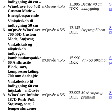
indbygning 40 cm –
11.995
Bedste 40 cm
S
5
WineCave 700 40D
mQuvée
4.5/5
DKK
indbygning
p
Custom Made –
Energibesparende
Vinkøleskab til
indbygning 50 cm –
13.145
S
6
mQuvée WineCave
mQuvée
4.5/5
Støjsvag 50 cm
DKK
p
700 50D Custom
Made, Støjsvag
Vinkølskab og
ølkøleskab
indbygget,
kombinationspakke
15.990
S
7
mQuvée
4.5/5
Vin- og ølkombi
60 Anthracite
DKK
p
Black, sort,
kompressorkøling,
700 mm dørhøjde
Vinkøleskab til
indbygning 60 cm
højskab – mQuvée
33.995
Mest støjsvage
S
8
WineCave Infinite
mQuvée
4.5/5
DKK
premium
p
187D Push-Pull,
Støjsvag, sort, 2
temperaturzoner