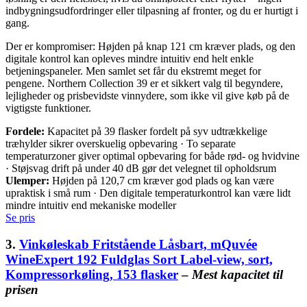
indbygningsudfordringer eller tilpasning af fronter, og du er hurtigt i
gang.
Der er kompromiser: Højden på knap 121 cm kræver plads, og den
digitale kontrol kan opleves mindre intuitiv end helt enkle
betjeningspaneler. Men samlet set får du ekstremt meget for
pengene. Northern Collection 39 er et sikkert valg til begyndere,
lejligheder og prisbevidste vinnydere, som ikke vil give køb på de
vigtigste funktioner.
Fordele:
Kapacitet på 39 flasker fordelt på syv udtrækkelige
træhylder sikrer overskuelig opbevaring · To separate
temperaturzoner giver optimal opbevaring for både rød- og hvidvine
· Støjsvag drift på under 40 dB gør det velegnet til opholdsrum
Ulemper:
Højden på 120,7 cm kræver god plads og kan være
upraktisk i små rum · Den digitale temperaturkontrol kan være lidt
mindre intuitiv end mekaniske modeller
Se pris
3.
Vinkøleskab Fritstående Låsbart, mQuvée
WineExpert 192 Fuldglas Sort Label-view, sort,
Kompressorkøling, 153 flasker
–
Mest kapacitet til
prisen