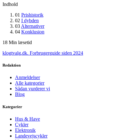
Indhold
01
Prishistorik
02
I dybden
03
Alternativer
04
Konklusion
18
Min læsetid
klogtvalg.dk
.
Forbrugerguide siden 2024
Redaktion
Anmeldelser
Alle kategorier
Sådan vurderer vi
Blog
Kategorier
Hus & Have
Cykler
Elektronik
Landevejscykler