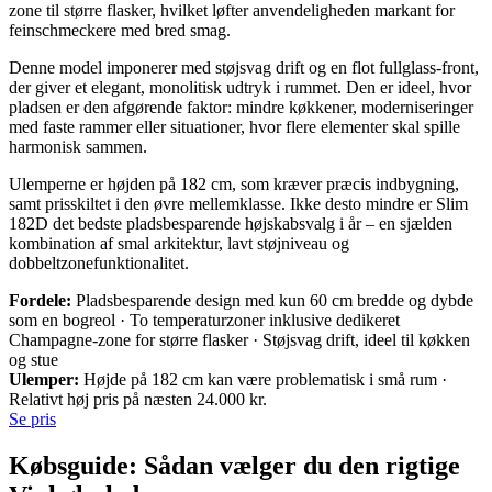
zone til større flasker, hvilket løfter anvendeligheden markant for
feinschmeckere med bred smag.
Denne model imponerer med støjsvag drift og en flot fullglass-front,
der giver et elegant, monolitisk udtryk i rummet. Den er ideel, hvor
pladsen er den afgørende faktor: mindre køkkener, moderniseringer
med faste rammer eller situationer, hvor flere elementer skal spille
harmonisk sammen.
Ulemperne er højden på 182 cm, som kræver præcis indbygning,
samt prisskiltet i den øvre mellemklasse. Ikke desto mindre er Slim
182D det bedste pladsbesparende højskabsvalg i år – en sjælden
kombination af smal arkitektur, lavt støjniveau og
dobbeltzonefunktionalitet.
Fordele:
Pladsbesparende design med kun 60 cm bredde og dybde
som en bogreol · To temperaturzoner inklusive dedikeret
Champagne-zone for større flasker · Støjsvag drift, ideel til køkken
og stue
Ulemper:
Højde på 182 cm kan være problematisk i små rum ·
Relativt høj pris på næsten 24.000 kr.
Se pris
Købsguide: Sådan vælger du den rigtige