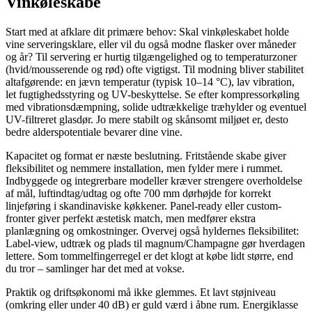
Vinkøleskabe
Start med at afklare dit primære behov: Skal vinkøleskabet holde
vine serveringsklare, eller vil du også modne flasker over måneder
og år? Til servering er hurtig tilgængelighed og to temperaturzoner
(hvid/mousserende og rød) ofte vigtigst. Til modning bliver stabilitet
altafgørende: en jævn temperatur (typisk 10–14 °C), lav vibration,
let fugtighedsstyring og UV-beskyttelse. Se efter kompressorkøling
med vibrationsdæmpning, solide udtrækkelige træhylder og eventuel
UV-filtreret glasdør. Jo mere stabilt og skånsomt miljøet er, desto
bedre alderspotentiale bevarer dine vine.
Kapacitet og format er næste beslutning. Fritstående skabe giver
fleksibilitet og nemmere installation, men fylder mere i rummet.
Indbyggede og integrerbare modeller kræver strengere overholdelse
af mål, luftindtag/udtag og ofte 700 mm dørhøjde for korrekt
linjeføring i skandinaviske køkkener. Panel-ready eller custom-
fronter giver perfekt æstetisk match, men medfører ekstra
planlægning og omkostninger. Overvej også hyldernes fleksibilitet:
Label-view, udtræk og plads til magnum/Champagne gør hverdagen
lettere. Som tommelfingerregel er det klogt at købe lidt større, end
du tror – samlinger har det med at vokse.
Praktik og driftsøkonomi må ikke glemmes. Et lavt støjniveau
(omkring eller under 40 dB) er guld værd i åbne rum. Energiklasse