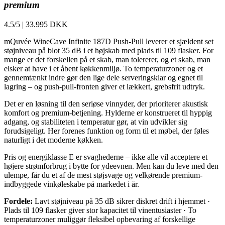
premium
4.5/5
|
33.995 DKK
mQuvée WineCave Infinite 187D Push-Pull leverer et sjældent set
støjniveau på blot 35 dB i et højskab med plads til 109 flasker. For
mange er det forskellen på et skab, man tolererer, og et skab, man
elsker at have i et åbent køkkenmiljø. To temperaturzoner og et
gennemtænkt indre gør den lige dele serveringsklar og egnet til
lagring – og push-pull-fronten giver et lækkert, grebsfrit udtryk.
Det er en løsning til den seriøse vinnyder, der prioriterer akustisk
komfort og premium-betjening. Hylderne er konstrueret til hyppig
adgang, og stabiliteten i temperatur gør, at vin udvikler sig
forudsigeligt. Her forenes funktion og form til et møbel, der føles
naturligt i det moderne køkken.
Pris og energiklasse E er svaghederne – ikke alle vil acceptere et
højere strømforbrug i bytte for ydeevnen. Men kan du leve med den
ulempe, får du et af de mest støjsvage og velkørende premium-
indbyggede vinkøleskabe på markedet i år.
Fordele:
Lavt støjniveau på 35 dB sikrer diskret drift i hjemmet ·
Plads til 109 flasker giver stor kapacitet til vinentusiaster · To
temperaturzoner muliggør fleksibel opbevaring af forskellige