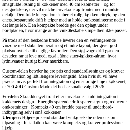
smagfulde løsning til køkkener med 40 cm kabinetter – og for
designelskere, der vil matche farvekode og fronter ned i mindste
detalje. Den fulde integration skaber et roligt køkkenudtryk, og den
energibesparende drift hjælper med at holde omkostningerne nede i
det lange løb. Den kompakte bredde gør den oplagt under
bordpladen, hvor mange andre vinkøleskabe simpelthen ikke passer.
På trods af den beskedne bredde leverer den en velfungerende
vinzone med stabil temperatur og et indre layout, der giver god
pladsudnyttelse til daglige favoritter. Den støjsvage drift gør den
desuden rar at leve med, også i åbne stuer-køkken-alrum, hvor
lydniveauer hurtigt bliver mærkbare.
Custom-delen betyder højere pris end standardløsninger og kræver
koordination og lidt længere leveringstid. Men hvis du vil have
præcis farve, perfekt frontintegration og en snorlige linje i køkkenet,
er 700 40D Custom Made det bedste smalle valg i 2026.
Fordele:
Skræddersyet front efter farvekode – fuld integration i
køkkenets design · Energibesparende drift sparer strøm og reducerer
omkostninger · Kompakt 40 cm bredde passer til underbord-
indbygning selv i små køkkener
Ulemper:
Højere pris end standard vinkøleskabe uden custom-
tilpasning · Installation kan være kompleks og kræver professionel
hjælp