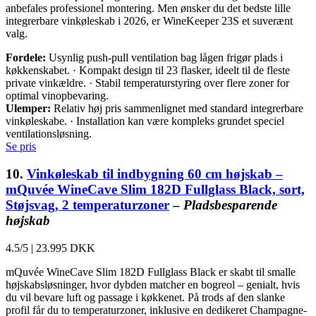
anbefales professionel montering. Men ønsker du det bedste lille
integrerbare vinkøleskab i 2026, er WineKeeper 23S et suverænt
valg.
Fordele:
Usynlig push-pull ventilation bag lågen frigør plads i
køkkenskabet. · Kompakt design til 23 flasker, ideelt til de fleste
private vinkældre. · Stabil temperaturstyring over flere zoner for
optimal vinopbevaring.
Ulemper:
Relativ høj pris sammenlignet med standard integrerbare
vinkøleskabe. · Installation kan være kompleks grundet speciel
ventilationsløsning.
Se pris
10.
Vinkøleskab til indbygning 60 cm højskab –
mQuvée WineCave Slim 182D Fullglass Black, sort,
Støjsvag, 2 temperaturzoner
–
Pladsbesparende
højskab
4.5/5
|
23.995 DKK
mQuvée WineCave Slim 182D Fullglass Black er skabt til smalle
højskabsløsninger, hvor dybden matcher en bogreol – genialt, hvis
du vil bevare luft og passage i køkkenet. På trods af den slanke
profil får du to temperaturzoner, inklusive en dedikeret Champagne-