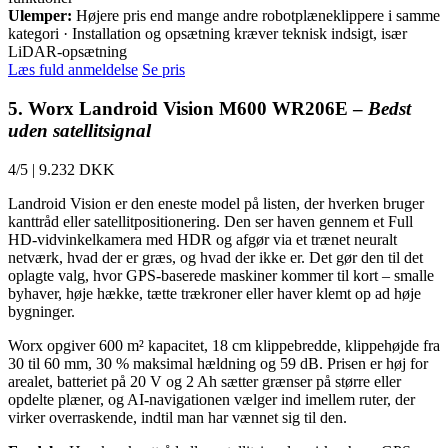
Ulemper:
Højere pris end mange andre robotplæneklippere i samme
kategori · Installation og opsætning kræver teknisk indsigt, især
LiDAR-opsætning
Læs fuld anmeldelse
Se pris
5. Worx Landroid Vision M600 WR206E –
Bedst
uden satellitsignal
4/5
|
9.232 DKK
Landroid Vision er den eneste model på listen, der hverken bruger
kanttråd eller satellitpositionering. Den ser haven gennem et Full
HD-vidvinkelkamera med HDR og afgør via et trænet neuralt
netværk, hvad der er græs, og hvad der ikke er. Det gør den til det
oplagte valg, hvor GPS-baserede maskiner kommer til kort – smalle
byhaver, høje hække, tætte trækroner eller haver klemt op ad høje
bygninger.
Worx opgiver 600 m² kapacitet, 18 cm klippebredde, klippehøjde fra
30 til 60 mm, 30 % maksimal hældning og 59 dB. Prisen er høj for
arealet, batteriet på 20 V og 2 Ah sætter grænser på større eller
opdelte plæner, og AI-navigationen vælger ind imellem ruter, der
virker overraskende, indtil man har vænnet sig til den.