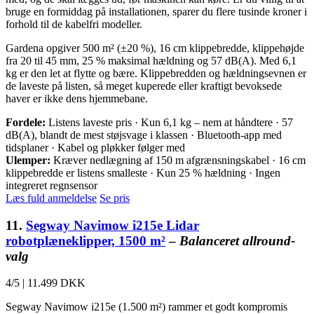
bruge en formiddag på installationen, sparer du flere tusinde kroner i
forhold til de kabelfri modeller.
Gardena opgiver 500 m² (±20 %), 16 cm klippebredde, klippehøjde
fra 20 til 45 mm, 25 % maksimal hældning og 57 dB(A). Med 6,1
kg er den let at flytte og bære. Klippebredden og hældningsevnen er
de laveste på listen, så meget kuperede eller kraftigt bevoksede
haver er ikke dens hjemmebane.
Fordele:
Listens laveste pris · Kun 6,1 kg – nem at håndtere · 57
dB(A), blandt de mest støjsvage i klassen · Bluetooth-app med
tidsplaner · Kabel og pløkker følger med
Ulemper:
Kræver nedlægning af 150 m afgrænsningskabel · 16 cm
klippebredde er listens smalleste · Kun 25 % hældning · Ingen
integreret regnsensor
Læs fuld anmeldelse
Se pris
11.
Segway Navimow i215e Lidar
robotplæneklipper, 1500 m²
–
Balanceret allround-
valg
4/5
|
11.499 DKK
Segway Navimow i215e (1.500 m²) rammer et godt kompromis