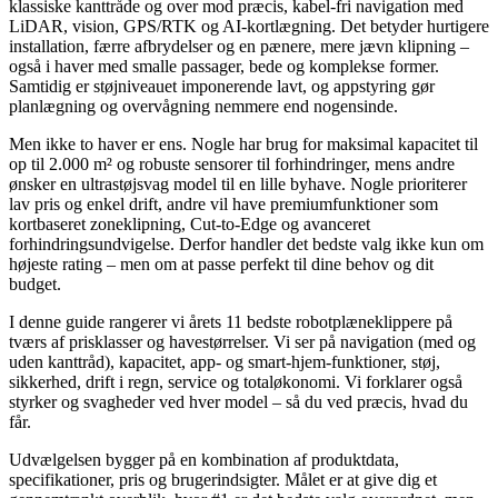
klassiske kanttråde og over mod præcis, kabel-fri navigation med
LiDAR, vision, GPS/RTK og AI-kortlægning. Det betyder hurtigere
installation, færre afbrydelser og en pænere, mere jævn klipning –
også i haver med smalle passager, bede og komplekse former.
Samtidig er støjniveauet imponerende lavt, og appstyring gør
planlægning og overvågning nemmere end nogensinde.
Men ikke to haver er ens. Nogle har brug for maksimal kapacitet til
op til 2.000 m² og robuste sensorer til forhindringer, mens andre
ønsker en ultrastøjsvag model til en lille byhave. Nogle prioriterer
lav pris og enkel drift, andre vil have premiumfunktioner som
kortbaseret zoneklipning, Cut-to-Edge og avanceret
forhindringsundvigelse. Derfor handler det bedste valg ikke kun om
højeste rating – men om at passe perfekt til dine behov og dit
budget.
I denne guide rangerer vi årets 11 bedste robotplæneklippere på
tværs af prisklasser og havestørrelser. Vi ser på navigation (med og
uden kanttråd), kapacitet, app- og smart-hjem-funktioner, støj,
sikkerhed, drift i regn, service og totaløkonomi. Vi forklarer også
styrker og svagheder ved hver model – så du ved præcis, hvad du
får.
Udvælgelsen bygger på en kombination af produktdata,
specifikationer, pris og brugerindsigter. Målet er at give dig et