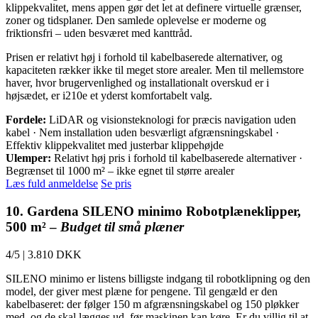
klippekvalitet, mens appen gør det let at definere virtuelle grænser,
zoner og tidsplaner. Den samlede oplevelse er moderne og
friktionsfri – uden besværet med kanttråd.
Prisen er relativt høj i forhold til kabelbaserede alternativer, og
kapaciteten rækker ikke til meget store arealer. Men til mellemstore
haver, hvor brugervenlighed og installationalt overskud er i
højsædet, er i210e et yderst komfortabelt valg.
Fordele:
LiDAR og visionsteknologi for præcis navigation uden
kabel · Nem installation uden besværligt afgrænsningskabel ·
Effektiv klippekvalitet med justerbar klippehøjde
Ulemper:
Relativt høj pris i forhold til kabelbaserede alternativer ·
Begrænset til 1000 m² – ikke egnet til større arealer
Læs fuld anmeldelse
Se pris
10. Gardena SILENO minimo Robotplæneklipper,
500 m² –
Budget til små plæner
4/5
|
3.810 DKK
SILENO minimo er listens billigste indgang til robotklipning og den
model, der giver mest plæne for pengene. Til gengæld er den
kabelbaseret: der følger 150 m afgrænsningskabel og 150 pløkker
med, og de skal lægges ud, før maskinen kan køre. Er du villig til at