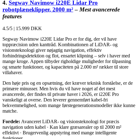
4.
Segway Navimow i220E Lidar Pro
robotplæneklipper, 2000 m²
–
Mest avancerede
features
4.5/5
|
15.999 DKK
Segway Navimow i220E Lidar Pro er for dig, der vil have
toppræcision uden kanttråd. Kombinationen af LiDAR- og
visionsteknologi giver nøjagtig navigation, effektiv
forhindringsdetektion og flot, ensartet klipning – selv i haver med
mange kroge. Appen tilbyder righoldige muligheder for tilpasning
og smarte funktioner, og kapaciteten på 2.000 m² rækker til store
villahaver.
Den høje pris og en opsætning, der kræver teknisk forståelse, er de
primære minusser. Men hvis du vil have noget af det mest
avancerede, der findes til private haver i 2026, er i220E Pro
vanskeligt at overse. Den leverer gennemført kabel-fri
bekvemmelighed, som mange førstegenerationsmodeller ikke kunne
matche.
Fordele:
Avanceret LiDAR- og visionsteknologi for præcis
navigation uden kabel · Kan klare græsarealer op til 2000 m²
effektivt · Brugervenlig appstyring med mange intelligente
funktioner