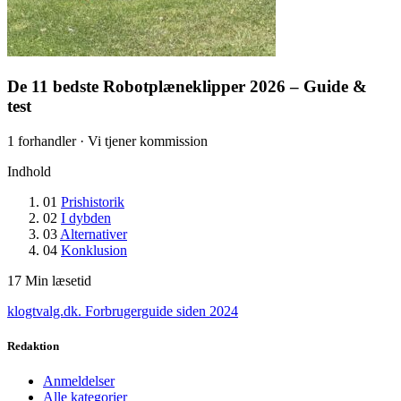
De 11 bedste Robotplæneklipper 2026 – Guide &
test
1 forhandler · Vi tjener kommission
Indhold
01
Prishistorik
02
I dybden
03
Alternativer
04
Konklusion
17
Min læsetid
klogtvalg.dk
.
Forbrugerguide siden 2024
Redaktion
Anmeldelser
Alle kategorier