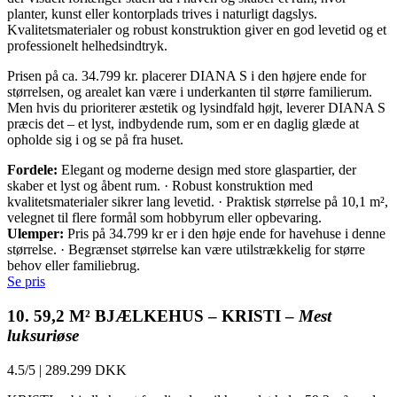
planter, kunst eller kontorplads trives i naturligt dagslys.
Kvalitetsmaterialer og robust konstruktion giver en god levetid og et
professionelt helhedsindtryk.
Prisen på ca. 34.799 kr. placerer DIANA S i den højere ende for
størrelsen, og arealet kan være i underkanten til større familierum.
Men hvis du prioriterer æstetik og lysindfald højt, leverer DIANA S
præcis det – et lyst, indbydende rum, som er en daglig glæde at
opholde sig i og se på fra huset.
Fordele:
Elegant og moderne design med store glaspartier, der
skaber et lyst og åbent rum. · Robust konstruktion med
kvalitetsmaterialer sikrer lang levetid. · Praktisk størrelse på 10,1 m²,
velegnet til flere formål som hobbyrum eller opbevaring.
Ulemper:
Pris på 34.799 kr er i den høje ende for havehuse i denne
størrelse. · Begrænset størrelse kan være utilstrækkelig for større
behov eller familiebrug.
Se pris
10. 59,2 M² BJÆLKEHUS – KRISTI –
Mest
luksuriøse
4.5/5
|
289.299 DKK