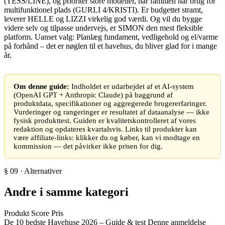
(TESS/LINE), og prioriter store modeller, når familien har brug for
multifunktionel plads (GURLI 4/KRISTI). Er budgettet stramt,
leverer HELLE og LIZZI virkelig god værdi. Og vil du bygge
videre selv og tilpasse undervejs, er SIMON den mest fleksible
platform. Uanset valg: Planlæg fundament, vedligehold og el/varme
på forhånd – det er nøglen til et havehus, du bliver glad for i mange
år.
Om denne guide:
Indholdet er udarbejdet af et AI-system
(OpenAI GPT + Anthropic Claude) på baggrund af
produktdata, specifikationer og aggregerede brugererfaringer.
Vurderinger og rangeringer er resultatet af dataanalyse — ikke
fysisk produkttest. Guiden er kvalitetskontrolleret af vores
redaktion og opdateres kvartalsvis. Links til produkter kan
være affiliate-links: klikker du og køber, kan vi modtage en
kommission — det påvirker ikke prisen for dig.
§ 09 · Alternativer
Andre i samme kategori
Produkt
Score
Pris
De 10 bedste Havehuse 2026 – Guide & test
Denne anmeldelse