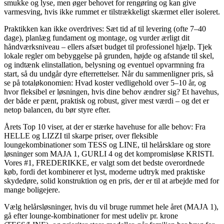
smukke og lyse, men øger behovet for rengøring og kan give
varmesving, hvis ikke rummet er tilstrækkeligt skærmet eller isoleret.
Praktikken kan ikke overdrives: Sæt tid af til levering (ofte 7–40
dage), planlæg fundament og montage, og vurder ærligt dit
håndværksniveau – ellers afsæt budget til professionel hjælp. Tjek
lokale regler om bebyggelse på grunden, højde og afstande til skel,
og indtænk elinstallation, belysning og eventuel opvarmning fra
start, så du undgår dyre efterrettelser. Når du sammenligner pris, så
se på totaløkonomien: Hvad koster vedligehold over 5–10 år, og
hvor fleksibel er løsningen, hvis dine behov ændrer sig? Et havehus,
der både er pænt, praktisk og robust, giver mest værdi – og det er
netop balancen, du bør styre efter.
Årets Top 10 viser, at der er stærke havehuse for alle behov: Fra
HELLE og LIZZI til skarpe priser, over fleksible
loungekombinationer som TESS og LINE, til helårsklare og store
løsninger som MAJA 1, GURLI 4 og det kompromisløse KRISTI.
Vores #1, FREDERIKKE, er valgt som det bedste overordnede
køb, fordi det kombinerer et lyst, moderne udtryk med praktiske
skydedøre, solid konstruktion og en pris, der er til at arbejde med for
mange boligejere.
Vælg helårsløsninger, hvis du vil bruge rummet hele året (MAJA 1),
gå efter lounge-kombinationer for mest udeliv pr. krone