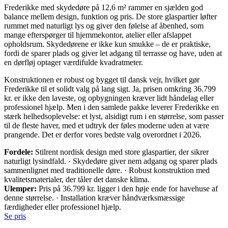
Frederikke med skydedøre på 12,6 m² rammer en sjælden god
balance mellem design, funktion og pris. De store glaspartier løfter
rummet med naturligt lys og giver den følelse af åbenhed, som
mange efterspørger til hjemmekontor, atelier eller afslappet
opholdsrum. Skydedørene er ikke kun smukke – de er praktiske,
fordi de sparer plads og giver let adgang til terrasse og have, uden at
en dørfløj optager værdifulde kvadratmeter.
Konstruktionen er robust og bygget til dansk vejr, hvilket gør
Frederikke til et solidt valg på lang sigt. Ja, prisen omkring 36.799
kr. er ikke den laveste, og opbygningen kræver lidt håndelag eller
professionel hjælp. Men i den samlede pakke leverer Frederikke en
stærk helhedsoplevelse: et lyst, alsidigt rum i en størrelse, som passer
til de fleste haver, med et udtryk der føles moderne uden at være
prangende. Det er derfor vores bedste valg overordnet i 2026.
Fordele:
Stilrent nordisk design med store glaspartier, der sikrer
naturligt lysindfald. · Skydedøre giver nem adgang og sparer plads
sammenlignet med traditionelle døre. · Robust konstruktion med
kvalitetsmaterialer, der tåler det danske klima.
Ulemper:
Pris på 36.799 kr. ligger i den høje ende for havehuse af
denne størrelse. · Installation kræver håndværksmæssige
færdigheder eller professionel hjælp.
Se pris