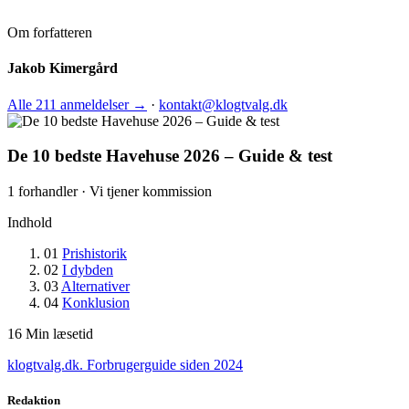
Om forfatteren
Jakob Kimergård
Alle 211 anmeldelser →
·
kontakt@klogtvalg.dk
De 10 bedste Havehuse 2026 – Guide & test
1 forhandler · Vi tjener kommission
Indhold
01
Prishistorik
02
I dybden
03
Alternativer
04
Konklusion
16
Min læsetid
klogtvalg.dk
.
Forbrugerguide siden 2024
Redaktion