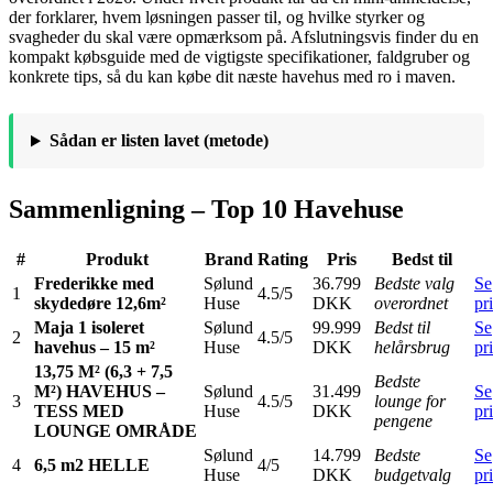
der forklarer, hvem løsningen passer til, og hvilke styrker og
svagheder du skal være opmærksom på. Afslutningsvis finder du en
kompakt købsguide med de vigtigste specifikationer, faldgruber og
konkrete tips, så du kan købe dit næste havehus med ro i maven.
Sådan er listen lavet (metode)
Sammenligning – Top 10 Havehuse
#
Produkt
Brand
Rating
Pris
Bedst til
Frederikke med
Sølund
36.799
Bedste valg
Se
1
4.5/5
skydedøre 12,6m²
Huse
DKK
overordnet
pr
Maja 1 isoleret
Sølund
99.999
Bedst til
Se
2
4.5/5
havehus – 15 m²
Huse
DKK
helårsbrug
pr
13,75 M² (6,3 + 7,5
Bedste
M²) HAVEHUS –
Sølund
31.499
Se
3
4.5/5
lounge for
TESS MED
Huse
DKK
pr
pengene
LOUNGE OMRÅDE
Sølund
14.799
Bedste
Se
4
6,5 m2 HELLE
4/5
Huse
DKK
budgetvalg
pr