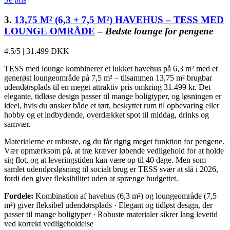
3.
13,75 M² (6,3 + 7,5 M²) HAVEHUS – TESS MED
LOUNGE OMRÅDE
–
Bedste lounge for pengene
4.5/5
|
31.499 DKK
TESS med lounge kombinerer et lukket havehus på 6,3 m² med et
generøst loungeområde på 7,5 m² – tilsammen 13,75 m² brugbar
udendørsplads til en meget attraktiv pris omkring 31.499 kr. Det
elegante, tidløse design passer til mange boligtyper, og løsningen er
ideel, hvis du ønsker både et tørt, beskyttet rum til opbevaring eller
hobby og et indbydende, overdækket spot til middag, drinks og
samvær.
Materialerne er robuste, og du får rigtig meget funktion for pengene.
Vær opmærksom på, at træ kræver løbende vedligehold for at holde
sig flot, og at leveringstiden kan være op til 40 dage. Men som
samlet udendørsløsning til socialt brug er TESS svær at slå i 2026,
fordi den giver fleksibilitet uden at sprænge budgettet.
Fordele:
Kombination af havehus (6,3 m²) og loungeområde (7,5
m²) giver fleksibel udendørsplads · Elegant og tidløst design, der
passer til mange boligtyper · Robuste materialer sikrer lang levetid
ved korrekt vedligeholdelse