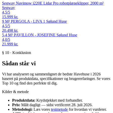
Segway Navimow i220E Lidar Pro robotplæneklipper, 2000 m²
Segway
4,5
/5
15.999 kr.
9 M² PERGOLA - LIVA 1
Sølund Huse
4,5
/5
20.498 kr.
5,4 M² PAVILLON - JOSEFINE
Sølund Huse
4,0
/5
21.999 kr.
§ 10 · Konklusion
Sådan står vi
Vi har analyseret og sammenlignet de bedste Havehuse i 2026
baseret på produktdata, specifikationer og brugererfaringer. Se vores
Top 10 og find den perfekte til dig.
Kilder & metode
Produktdata:
Krydstjekket med forhandler.
Pris:
Målt dagligt — sidst verificeret 28. juli 2026.
Metodologi:
Læs vores
testmetode
for hvordan vi vurderer.