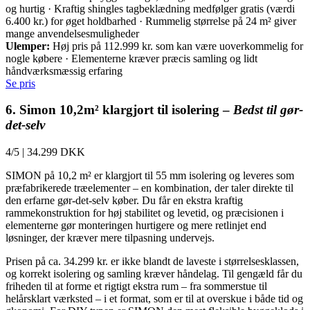
og hurtig · Kraftig shingles tagbeklædning medfølger gratis (værdi
6.400 kr.) for øget holdbarhed · Rummelig størrelse på 24 m² giver
mange anvendelsesmuligheder
Ulemper:
Høj pris på 112.999 kr. som kan være uoverkommelig for
nogle købere · Elementerne kræver præcis samling og lidt
håndværksmæssig erfaring
Se pris
6. Simon 10,2m² klargjort til isolering –
Bedst til gør-
det-selv
4/5
|
34.299 DKK
SIMON på 10,2 m² er klargjort til 55 mm isolering og leveres som
præfabrikerede træelementer – en kombination, der taler direkte til
den erfarne gør-det-selv køber. Du får en ekstra kraftig
rammekonstruktion for høj stabilitet og levetid, og præcisionen i
elementerne gør monteringen hurtigere og mere retlinjet end
løsninger, der kræver mere tilpasning undervejs.
Prisen på ca. 34.299 kr. er ikke blandt de laveste i størrelsesklassen,
og korrekt isolering og samling kræver håndelag. Til gengæld får du
friheden til at forme et rigtigt ekstra rum – fra sommerstue til
helårsklart værksted – i et format, som er til at overskue i både tid og