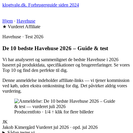
klogtvalg.dk
.
Forbrugerguide siden 2024
Hjem
·
Havehuse
★ Vurderet
Affiliate
Havehuse · Test 2026
De 10 bedste Havehuse 2026 – Guide & test
Vi har analyseret og sammenlignet de bedste Havehuse i 2026
baseret på produktdata, specifikationer og brugererfaringer. Se vores
Top 10 og find den perfekte til dig.
Denne anmeldelse indeholder affiliate-links — vi tjener kommission
ved køb, uden ekstra omkostning for dig. Det påvirker aldrig vores
vurdering.
Producentfoto · 1/4
↑ klik for flere billeder
JK
Jakob Kimergård
Vurderet jul 2026 · opd. jul 2026
Sådan tester vi
→