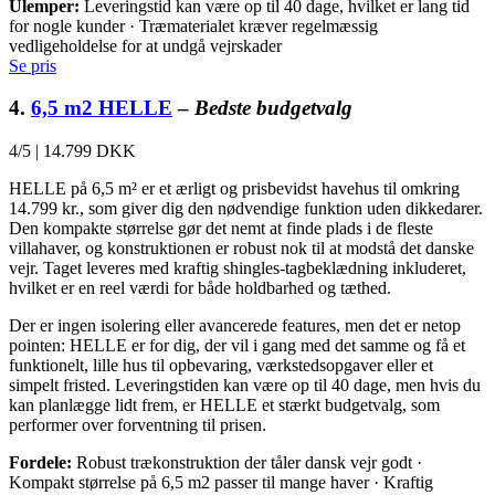
Ulemper:
Leveringstid kan være op til 40 dage, hvilket er lang tid
for nogle kunder · Træmaterialet kræver regelmæssig
vedligeholdelse for at undgå vejrskader
Se pris
4.
6,5 m2 HELLE
–
Bedste budgetvalg
4/5
|
14.799 DKK
HELLE på 6,5 m² er et ærligt og prisbevidst havehus til omkring
14.799 kr., som giver dig den nødvendige funktion uden dikkedarer.
Den kompakte størrelse gør det nemt at finde plads i de fleste
villahaver, og konstruktionen er robust nok til at modstå det danske
vejr. Taget leveres med kraftig shingles-tagbeklædning inkluderet,
hvilket er en reel værdi for både holdbarhed og tæthed.
Der er ingen isolering eller avancerede features, men det er netop
pointen: HELLE er for dig, der vil i gang med det samme og få et
funktionelt, lille hus til opbevaring, værkstedsopgaver eller et
simpelt fristed. Leveringstiden kan være op til 40 dage, men hvis du
kan planlægge lidt frem, er HELLE et stærkt budgetvalg, som
performer over forventning til prisen.
Fordele:
Robust trækonstruktion der tåler dansk vejr godt ·
Kompakt størrelse på 6,5 m2 passer til mange haver · Kraftig