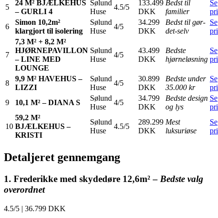
24 M² BJÆLKEHUS
Sølund
133.499
Bedst til
Se
5
4.5/5
– GURLI 4
Huse
DKK
familier
pr
Simon 10,2m²
Sølund
34.299
Bedst til gør-
Se
6
4/5
klargjort til isolering
Huse
DKK
det-selv
pr
7,3 M² + 8,2 M²
HJØRNEPAVILLON
Sølund
43.499
Bedste
Se
7
4/5
– LINE MED
Huse
DKK
hjørneløsning
pr
LOUNGE
9,9 M² HAVEHUS –
Sølund
30.899
Bedste under
Se
8
4/5
LIZZI
Huse
DKK
35.000 kr
pr
Sølund
34.799
Bedste design
Se
9
10,1 M² – DIANA S
4/5
Huse
DKK
og lys
pr
59,2 M²
Sølund
289.299
Mest
Se
10
BJÆLKEHUS –
4.5/5
Huse
DKK
luksuriøse
pr
KRISTI
Detaljeret gennemgang
1. Frederikke med skydedøre 12,6m² –
Bedste valg
overordnet
4.5/5
|
36.799 DKK