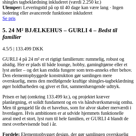
shingles tagbeklædning inkluderet (værdi 2.250 kr.)
Ulemper:
Leveringstid på op til 40 dage kan være lang · Ingen
isolering eller avancerede funktioner inkluderet
Se pris
5. 24 M² BJÆLKEHUS – GURLI 4 –
Bedst til
familier
4.5/5
|
133.499 DKK
GURLI 4 på 24 m² er et rigtigt familierum: rummelig, robust og
alsidig. Her er plads til både lounge, hobby, gaminghjørne eller et
lyst atelier – og det kan endda fungere som teen-anneks efter behov.
Den elementopbyggede konstruktion gør samlingen mere
overskuelig, mens den medfølgende kraftige shingles-tagbeklædning
øger holdbarheden og giver et flot, sammenhængende udtryk.
Prisen er høj (omkring 133.499 kr.), og projektet kræver
planlægning, et solidt fundament og en vis håndværksmæssig omhu.
Men til gengæld får du et havehus, som for alvor skaber merværdi i
hverdagen. Hvis ambitionen er at udvide hjemmets funktionelle
areal med et stort, lyst rum til hele familien, er GURLI 4 blandt de
mest overbevisende bud i år.
Fordele:
Elementopbygget design, der gør samlingen overskuelig