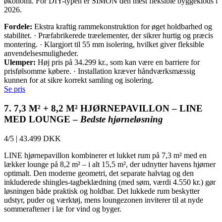
økonomi. For DIY-typen er SIMON den mest fleksible byggeklods i
2026.
Fordele:
Ekstra kraftig rammekonstruktion for øget holdbarhed og
stabilitet. · Præfabrikerede træelementer, der sikrer hurtig og præcis
montering. · Klargjort til 55 mm isolering, hvilket giver fleksible
anvendelsesmuligheder.
Ulemper:
Høj pris på 34.299 kr., som kan være en barriere for
prisfølsomme købere. · Installation kræver håndværksmæssig
kunnen for at sikre korrekt samling og isolering.
Se pris
7. 7,3 M² + 8,2 M² HJØRNEPAVILLON – LINE
MED LOUNGE –
Bedste hjørneløsning
4/5
|
43.499 DKK
LINE hjørnepavillon kombinerer et lukket rum på 7,3 m² med en
lækker lounge på 8,2 m² – i alt 15,5 m², der udnytter havens hjørner
optimalt. Den moderne geometri, det separate halvtag og den
inkluderede shingles-tagbeklædning (med søm, værdi 4.550 kr.) gør
løsningen både praktisk og holdbar. Det lukkede rum beskytter
udstyr, puder og værktøj, mens loungezonen inviterer til at nyde
sommeraftener i læ for vind og byger.