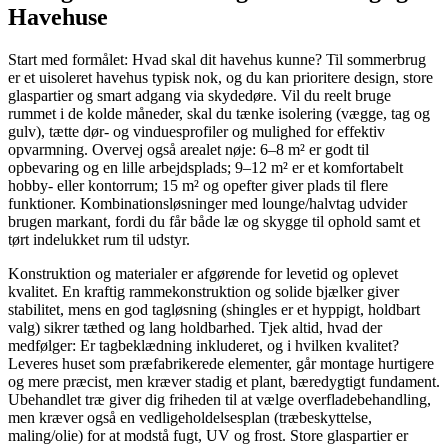
Havehuse
Start med formålet: Hvad skal dit havehus kunne? Til sommerbrug
er et uisoleret havehus typisk nok, og du kan prioritere design, store
glaspartier og smart adgang via skydedøre. Vil du reelt bruge
rummet i de kolde måneder, skal du tænke isolering (vægge, tag og
gulv), tætte dør- og vinduesprofiler og mulighed for effektiv
opvarmning. Overvej også arealet nøje: 6–8 m² er godt til
opbevaring og en lille arbejdsplads; 9–12 m² er et komfortabelt
hobby- eller kontorrum; 15 m² og opefter giver plads til flere
funktioner. Kombinationsløsninger med lounge/halvtag udvider
brugen markant, fordi du får både læ og skygge til ophold samt et
tørt indelukket rum til udstyr.
Konstruktion og materialer er afgørende for levetid og oplevet
kvalitet. En kraftig rammekonstruktion og solide bjælker giver
stabilitet, mens en god tagløsning (shingles er et hyppigt, holdbart
valg) sikrer tæthed og lang holdbarhed. Tjek altid, hvad der
medfølger: Er tagbeklædning inkluderet, og i hvilken kvalitet?
Leveres huset som præfabrikerede elementer, går montage hurtigere
og mere præcist, men kræver stadig et plant, bæredygtigt fundament.
Ubehandlet træ giver dig friheden til at vælge overfladebehandling,
men kræver også en vedligeholdelsesplan (træbeskyttelse,
maling/olie) for at modstå fugt, UV og frost. Store glaspartier er