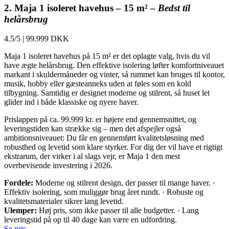
2. Maja 1 isoleret havehus – 15 m² –
Bedst til
helårsbrug
4.5/5
|
99.999 DKK
Maja 1 isoleret havehus på 15 m² er det oplagte valg, hvis du vil
have ægte helårsbrug. Den effektive isolering løfter komfortniveauet
markant i skuldermåneder og vinter, så rummet kan bruges til kontor,
musik, hobby eller gæsteanneks uden at føles som en kold
tilbygning. Samtidig er designet moderne og stilrent, så huset let
glider ind i både klassiske og nyere haver.
Prislappen på ca. 99.999 kr. er højere end gennemsnittet, og
leveringstiden kan strække sig – men det afspejler også
ambitionsniveauet: Du får en gennemført kvalitetsløsning med
robusthed og levetid som klare styrker. For dig der vil have et rigtigt
ekstrarum, der virker i al slags vejr, er Maja 1 den mest
overbevisende investering i 2026.
Fordele:
Moderne og stilrent design, der passer til mange haver. ·
Effektiv isolering, som muliggør brug året rundt. · Robuste og
kvalitetsmaterialer sikrer lang levetid.
Ulemper:
Høj pris, som ikke passer til alle budgetter. · Lang
leveringstid på op til 40 dage kan være en udfordring.
Se pris