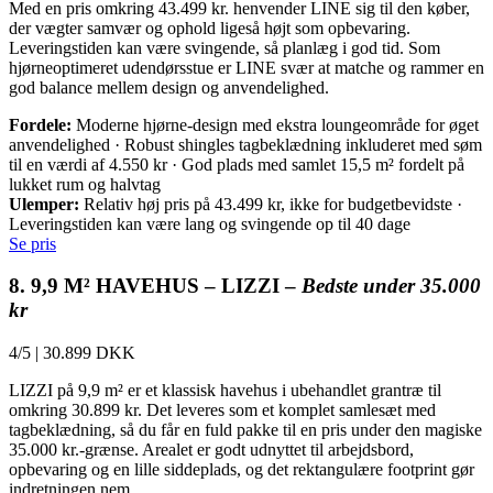
Med en pris omkring 43.499 kr. henvender LINE sig til den køber,
der vægter samvær og ophold ligeså højt som opbevaring.
Leveringstiden kan være svingende, så planlæg i god tid. Som
hjørneoptimeret udendørsstue er LINE svær at matche og rammer en
god balance mellem design og anvendelighed.
Fordele:
Moderne hjørne-design med ekstra loungeområde for øget
anvendelighed · Robust shingles tagbeklædning inkluderet med søm
til en værdi af 4.550 kr · God plads med samlet 15,5 m² fordelt på
lukket rum og halvtag
Ulemper:
Relativ høj pris på 43.499 kr, ikke for budgetbevidste ·
Leveringstiden kan være lang og svingende op til 40 dage
Se pris
8. 9,9 M² HAVEHUS – LIZZI –
Bedste under 35.000
kr
4/5
|
30.899 DKK
LIZZI på 9,9 m² er et klassisk havehus i ubehandlet grantræ til
omkring 30.899 kr. Det leveres som et komplet samlesæt med
tagbeklædning, så du får en fuld pakke til en pris under den magiske
35.000 kr.-grænse. Arealet er godt udnyttet til arbejdsbord,
opbevaring og en lille siddeplads, og det rektangulære footprint gør
indretningen nem.