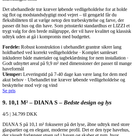
Det ubehandlede træ kræver løbende vedligeholdelse for at holde
sig flot og modstandsdygtigt mod vejret – til gengæld får du
fleksibiliteten til at vælge netop den træbeskyttelse og farve, der
passer dit hus og din have. Som prisstærkt standardhus er LIZZI et
trygt valg for den brede målgruppe, der vil have kvalitet og klassisk
udtryk uden at gå i kompromis med budgettet.
Fordele:
Robust konstruktion i ubehandlet grantræ sikrer lang
holdbarhed ved korrekt vedligeholdelse · Komplet samlesæt
inkluderer både materialer og tagbeklædning for nem installation ·
Godt udnyttet areal på 9,9 m² med dimensioner der passer til mange
haveformål
Ulemper:
Leveringstid på 7-40 dage kan være lang for dem med
akut behov · Ubehandlet træ kræver løbende vedligeholdelse og
beskyttelse mod vejr og vind
Se pris
9. 10,1 M² – DIANA S –
Bedste design og lys
4/5
|
34.799 DKK
DIANA S på 10,1 m² fokuserer på det lyse, åbne udtryk med store
glaspartier og en elegant, moderne profil. Det er den type havehus,
der visuelt forlænger stuen ud i haven og skaber et rum, hvor