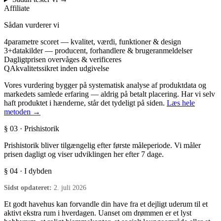
Affiliate
Sådan vurderer vi
4
parametre scoret — kvalitet, værdi, funktioner & design
3+
datakilder — producent, forhandlere & brugeranmeldelser
Dagligt
prisen overvåges & verificeres
QA
kvalitetssikret inden udgivelse
Vores vurdering bygger på systematisk analyse af produktdata og
markedets samlede erfaring — aldrig på betalt placering. Har vi selv
haft produktet i hænderne, står det tydeligt på siden.
Læs hele
metoden →
§ 03 · Prishistorik
Prishistorik bliver tilgængelig efter første måleperiode. Vi måler
prisen dagligt og viser udviklingen her efter 7 dage.
§ 04 · I dybden
Sidst opdateret:
2. juli 2026
Et godt havehus kan forvandle din have fra et dejligt uderum til et
aktivt ekstra rum i hverdagen. Uanset om drømmen er et lyst