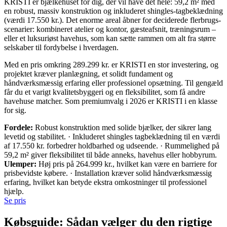
KRISTI er bjælkehuset for dig, der vil have det hele: 59,2 m² med
en robust, massiv konstruktion og inkluderet shingles-tagbeklædning
(værdi 17.550 kr.). Det enorme areal åbner for deciderede flerbrugs-
scenarier: kombineret atelier og kontor, gæsteafsnit, træningsrum –
eller et luksuriøst havehus, som kan sætte rammen om alt fra større
selskaber til fordybelse i hverdagen.
Med en pris omkring 289.299 kr. er KRISTI en stor investering, og
projektet kræver planlægning, et solidt fundament og
håndværksmæssig erfaring eller professionel opsætning. Til gengæld
får du et varigt kvalitetsbyggeri og en fleksibilitet, som få andre
havehuse matcher. Som premiumvalg i 2026 er KRISTI i en klasse
for sig.
Fordele:
Robust konstruktion med solide bjælker, der sikrer lang
levetid og stabilitet. · Inkluderet shingles tagbeklædning til en værdi
af 17.550 kr. forbedrer holdbarhed og udseende. · Rummelighed på
59,2 m² giver fleksibilitet til både anneks, havehus eller hobbyrum.
Ulemper:
Høj pris på 264.999 kr., hvilket kan være en barriere for
prisbevidste købere. · Installation kræver solid håndværksmæssig
erfaring, hvilket kan betyde ekstra omkostninger til professionel
hjælp.
Se pris
Købsguide: Sådan vælger du den rigtige