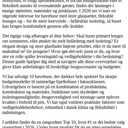
hobbyrum, et roligt hjemmekontor, et socialt loungeområde eller et
fleksibelt anneks til overnattende gæster, findes der løsninger i
mange størrelser, materialer og prisklasser. I 2026 ser vi især en
stigende interesse for havehuse med store glaspartier, fleksible
lounges og – for de mere krævende – helårsklar isolering, så huset
kan bruges komfortabelt gennem alle årstider.
Det rigtige valg afhænger af dine behov: Skal huset primært bruges
om sommeren, eller ønsker du reelt helårsbrug med isolering? Er
elegant design og store glasflader højeste prioritet, eller er du mere til
maksimal m² for pengene? Hvor gør-det-selv parat er du, og hvor
stor en rolle spiller leveringstid og vedligeholdelse i din beslutning?
Denne guide hjælper dig med at navigere alle disse overvejelser og
giver klare anbefalinger til forskellige brugsscenarier og budgetter.
Vi har udvalgt 10 havehuse, der dækker hele spektret fra skarpe
budgetmodeller til rummelige bjælkehuse i luksusklassen.
Udvælgelsen er baseret på en kombination af produktdata,
konstruktion og materialer, funktioner som skydedøre og
isoleringsmuligheder, brugervenlighed ved montage samt oplevet
kvalitet i forhold til pris. Vi har også vurderet praktiske faktorer som
vedligeholdelsesbehov, robusthed i dansk klima og fleksibilitet i
indretningen.
I artiklen finder du en rangordnet Top 10, hvor #1 er det bedste valg
overordnet i 2026. Under hvert produkt får du en mini-anmeldelse,