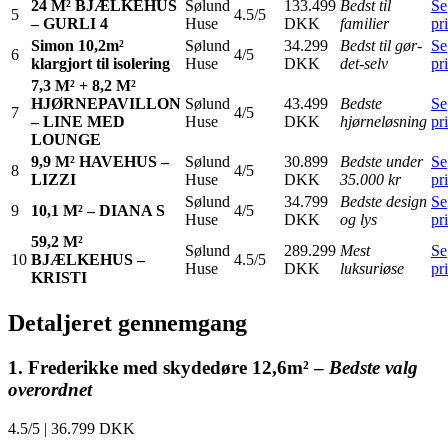
24 M² BJÆLKEHUS
Sølund
133.499
Bedst til
Se
5
4.5/5
– GURLI 4
Huse
DKK
familier
pr
Simon 10,2m²
Sølund
34.299
Bedst til gør-
Se
6
4/5
klargjort til isolering
Huse
DKK
det-selv
pr
7,3 M² + 8,2 M²
HJØRNEPAVILLON
Sølund
43.499
Bedste
Se
7
4/5
– LINE MED
Huse
DKK
hjørneløsning
pr
LOUNGE
9,9 M² HAVEHUS –
Sølund
30.899
Bedste under
Se
8
4/5
LIZZI
Huse
DKK
35.000 kr
pr
Sølund
34.799
Bedste design
Se
9
10,1 M² – DIANA S
4/5
Huse
DKK
og lys
pr
59,2 M²
Sølund
289.299
Mest
Se
10
BJÆLKEHUS –
4.5/5
Huse
DKK
luksuriøse
pr
KRISTI
Detaljeret gennemgang
1. Frederikke med skydedøre 12,6m² –
Bedste valg
overordnet
4.5/5
|
36.799 DKK