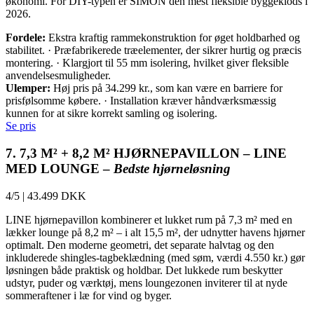
økonomi. For DIY-typen er SIMON den mest fleksible byggeklods i
2026.
Fordele:
Ekstra kraftig rammekonstruktion for øget holdbarhed og
stabilitet. · Præfabrikerede træelementer, der sikrer hurtig og præcis
montering. · Klargjort til 55 mm isolering, hvilket giver fleksible
anvendelsesmuligheder.
Ulemper:
Høj pris på 34.299 kr., som kan være en barriere for
prisfølsomme købere. · Installation kræver håndværksmæssig
kunnen for at sikre korrekt samling og isolering.
Se pris
7. 7,3 M² + 8,2 M² HJØRNEPAVILLON – LINE
MED LOUNGE –
Bedste hjørneløsning
4/5
|
43.499 DKK
LINE hjørnepavillon kombinerer et lukket rum på 7,3 m² med en
lækker lounge på 8,2 m² – i alt 15,5 m², der udnytter havens hjørner
optimalt. Den moderne geometri, det separate halvtag og den
inkluderede shingles-tagbeklædning (med søm, værdi 4.550 kr.) gør
løsningen både praktisk og holdbar. Det lukkede rum beskytter
udstyr, puder og værktøj, mens loungezonen inviterer til at nyde
sommeraftener i læ for vind og byger.