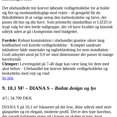
Det ubehandlede træ kræver løbende vedligeholdelse for at holde
sig flot og modstandsdygtigt mod vejret – til gengæld får du
fleksibiliteten til at vælge netop den træbeskyttelse og farve, der
passer dit hus og din have. Som prisstærkt standardhus er LIZZI et
trygt valg for den brede målgruppe, der vil have kvalitet og klassisk
udtryk uden at gå i kompromis med budgettet.
Fordele:
Robust konstruktion i ubehandlet grantræ sikrer lang
holdbarhed ved korrekt vedligeholdelse · Komplet samlesæt
inkluderer både materialer og tagbeklædning for nem installation ·
Godt udnyttet areal på 9,9 m² med dimensioner der passer til mange
haveformål
Ulemper:
Leveringstid på 7-40 dage kan være lang for dem med
akut behov · Ubehandlet træ kræver løbende vedligeholdelse og
beskyttelse mod vejr og vind
Se pris
9. 10,1 M² – DIANA S –
Bedste design og lys
4/5
|
34.799 DKK
DIANA S på 10,1 m² fokuserer på det lyse, åbne udtryk med store
glaspartier og en elegant, moderne profil. Det er den type havehus,
der visuelt forlænger stuen ud i haven og skaber et rum, hvor