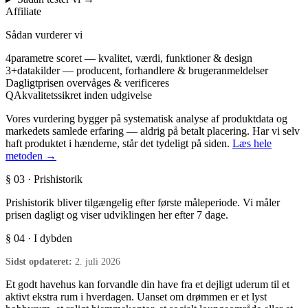
Affiliate
Sådan vurderer vi
4
parametre scoret — kvalitet, værdi, funktioner & design
3+
datakilder — producent, forhandlere & brugeranmeldelser
Dagligt
prisen overvåges & verificeres
QA
kvalitetssikret inden udgivelse
Vores vurdering bygger på systematisk analyse af produktdata og
markedets samlede erfaring — aldrig på betalt placering. Har vi selv
haft produktet i hænderne, står det tydeligt på siden.
Læs hele
metoden →
§ 03 · Prishistorik
Prishistorik bliver tilgængelig efter første måleperiode. Vi måler
prisen dagligt og viser udviklingen her efter 7 dage.
§ 04 · I dybden
Sidst opdateret:
2. juli 2026
Et godt havehus kan forvandle din have fra et dejligt uderum til et
aktivt ekstra rum i hverdagen. Uanset om drømmen er et lyst