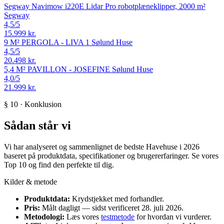
Segway Navimow i220E Lidar Pro robotplæneklipper, 2000 m²
Segway
4,5
/5
15.999 kr.
9 M² PERGOLA - LIVA 1
Sølund Huse
4,5
/5
20.498 kr.
5,4 M² PAVILLON - JOSEFINE
Sølund Huse
4,0
/5
21.999 kr.
§ 10 · Konklusion
Sådan står vi
Vi har analyseret og sammenlignet de bedste Havehuse i 2026
baseret på produktdata, specifikationer og brugererfaringer. Se vores
Top 10 og find den perfekte til dig.
Kilder & metode
Produktdata:
Krydstjekket med forhandler.
Pris:
Målt dagligt — sidst verificeret 28. juli 2026.
Metodologi:
Læs vores
testmetode
for hvordan vi vurderer.