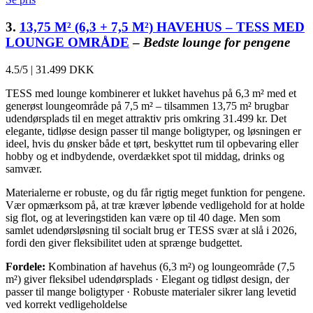
3.
13,75 M² (6,3 + 7,5 M²) HAVEHUS – TESS MED
LOUNGE OMRÅDE
–
Bedste lounge for pengene
4.5/5
|
31.499 DKK
TESS med lounge kombinerer et lukket havehus på 6,3 m² med et
generøst loungeområde på 7,5 m² – tilsammen 13,75 m² brugbar
udendørsplads til en meget attraktiv pris omkring 31.499 kr. Det
elegante, tidløse design passer til mange boligtyper, og løsningen er
ideel, hvis du ønsker både et tørt, beskyttet rum til opbevaring eller
hobby og et indbydende, overdækket spot til middag, drinks og
samvær.
Materialerne er robuste, og du får rigtig meget funktion for pengene.
Vær opmærksom på, at træ kræver løbende vedligehold for at holde
sig flot, og at leveringstiden kan være op til 40 dage. Men som
samlet udendørsløsning til socialt brug er TESS svær at slå i 2026,
fordi den giver fleksibilitet uden at sprænge budgettet.
Fordele:
Kombination af havehus (6,3 m²) og loungeområde (7,5
m²) giver fleksibel udendørsplads · Elegant og tidløst design, der
passer til mange boligtyper · Robuste materialer sikrer lang levetid
ved korrekt vedligeholdelse