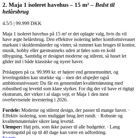
2. Maja 1 isoleret havehus – 15 m² –
Bedst til
helårsbrug
4.5/5
|
99.999 DKK
Maja 1 isoleret havehus på 15 m² er det oplagte valg, hvis du vil
have ægte helårsbrug. Den effektive isolering løfter komfortniveauet
markant i skuldermåneder og vinter, så rummet kan bruges til kontor,
musik, hobby eller gæsteanneks uden at føles som en kold
tilbygning. Samtidig er designet moderne og stilrent, så huset let
glider ind i både klassiske og nyere haver.
Prislappen på ca. 99.999 kr. er højere end gennemsnittet, og
leveringstiden kan strække sig – men det afspejler også
ambitionsniveauet: Du får en gennemført kvalitetsløsning med
robusthed og levetid som klare styrker. For dig der vil have et rigtigt
ekstrarum, der virker i al slags vejr, er Maja 1 den mest
overbevisende investering i 2026.
Fordele:
Moderne og stilrent design, der passer til mange haver. ·
Effektiv isolering, som muliggør brug året rundt. · Robuste og
kvalitetsmaterialer sikrer lang levetid.
Ulemper:
Høj pris, som ikke passer til alle budgetter. · Lang
leveringstid på op til 40 dage kan være en udfordring.
Se pris