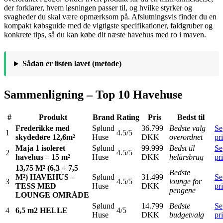
der forklarer, hvem løsningen passer til, og hvilke styrker og
svagheder du skal være opmærksom på. Afslutningsvis finder du en
kompakt købsguide med de vigtigste specifikationer, faldgruber og
konkrete tips, så du kan købe dit næste havehus med ro i maven.
Sådan er listen lavet (metode)
Sammenligning – Top 10 Havehuse
#
Produkt
Brand
Rating
Pris
Bedst til
Frederikke med
Sølund
36.799
Bedste valg
Se
1
4.5/5
skydedøre 12,6m²
Huse
DKK
overordnet
pr
Maja 1 isoleret
Sølund
99.999
Bedst til
Se
2
4.5/5
havehus – 15 m²
Huse
DKK
helårsbrug
pr
13,75 M² (6,3 + 7,5
Bedste
M²) HAVEHUS –
Sølund
31.499
Se
3
4.5/5
lounge for
TESS MED
Huse
DKK
pr
pengene
LOUNGE OMRÅDE
Sølund
14.799
Bedste
Se
4
6,5 m2 HELLE
4/5
Huse
DKK
budgetvalg
pr