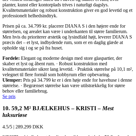
planter, kunst eller kontorplads trives i naturligt dagslys.
Kvalitetsmaterialer og robust konstruktion giver en god levetid og et
professionelt helhedsindtryk.
Prisen på ca. 34.799 kr. placerer DIANA S i den højere ende for
størrelsen, og arealet kan være i underkanten til større familierum.
Men hvis du prioriterer æstetik og lysindfald højt, leverer DIANA S
præcis det – et lyst, indbydende rum, som er en daglig glæde at
opholde sig i og se på fra huset.
Fordele:
Elegant og moderne design med store glaspartier, der
skaber et lyst og åbent rum. · Robust konstruktion med
kvalitetsmaterialer sikrer lang levetid. · Praktisk størrelse på 10,1 m²,
velegnet til flere formål som hobbyrum eller opbevaring.
Ulemper:
Pris på 34.799 kr er i den høje ende for havehuse i denne
størrelse. · Begrænset størrelse kan være utilstrækkelig for større
behov eller familiebrug.
Se pris
10. 59,2 M² BJÆLKEHUS – KRISTI –
Mest
luksuriøse
4.5/5
|
289.299 DKK