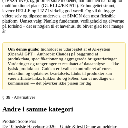
(TESS/LINE), og prioriter store modeller, når familien har brug for
multifunktionel plads (GURLI 4/KRISTI). Er budgettet stramt,
leverer HELLE og LIZZI virkelig god værdi. Og vil du bygge
videre selv og tilpasse undervejs, er SIMON den mest fleksible
platform. Uanset valg: Planlæg fundament, vedligehold og el/varme
på forhånd – det er nøglen til et havehus, du bliver glad for i mange
år.
Om denne guide:
Indholdet er udarbejdet af et AI-system
(OpenAI GPT + Anthropic Claude) på baggrund af
produktdata, specifikationer og aggregerede brugererfaringer.
Vurderinger og rangeringer er resultatet af dataanalyse — ikke
fysisk produkttest. Guiden er kvalitetskontrolleret af vores
redaktion og opdateres kvartalsvis. Links til produkter kan
være affiliate-links: klikker du og køber, kan vi modtage en
kommission — det påvirker ikke prisen for dig.
§ 09 · Alternativer
Andre i samme kategori
Produkt
Score
Pris
De 10 bedste Havehuse 2026 – Guide & test
Denne anmeldelse