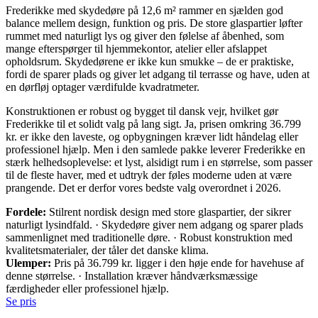
Frederikke med skydedøre på 12,6 m² rammer en sjælden god
balance mellem design, funktion og pris. De store glaspartier løfter
rummet med naturligt lys og giver den følelse af åbenhed, som
mange efterspørger til hjemmekontor, atelier eller afslappet
opholdsrum. Skydedørene er ikke kun smukke – de er praktiske,
fordi de sparer plads og giver let adgang til terrasse og have, uden at
en dørfløj optager værdifulde kvadratmeter.
Konstruktionen er robust og bygget til dansk vejr, hvilket gør
Frederikke til et solidt valg på lang sigt. Ja, prisen omkring 36.799
kr. er ikke den laveste, og opbygningen kræver lidt håndelag eller
professionel hjælp. Men i den samlede pakke leverer Frederikke en
stærk helhedsoplevelse: et lyst, alsidigt rum i en størrelse, som passer
til de fleste haver, med et udtryk der føles moderne uden at være
prangende. Det er derfor vores bedste valg overordnet i 2026.
Fordele:
Stilrent nordisk design med store glaspartier, der sikrer
naturligt lysindfald. · Skydedøre giver nem adgang og sparer plads
sammenlignet med traditionelle døre. · Robust konstruktion med
kvalitetsmaterialer, der tåler det danske klima.
Ulemper:
Pris på 36.799 kr. ligger i den høje ende for havehuse af
denne størrelse. · Installation kræver håndværksmæssige
færdigheder eller professionel hjælp.
Se pris