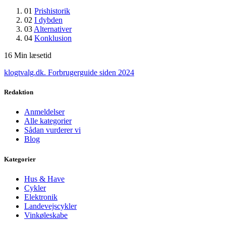
01
Prishistorik
02
I dybden
03
Alternativer
04
Konklusion
16
Min læsetid
klogtvalg.dk
.
Forbrugerguide siden 2024
Redaktion
Anmeldelser
Alle kategorier
Sådan vurderer vi
Blog
Kategorier
Hus & Have
Cykler
Elektronik
Landevejscykler
Vinkøleskabe