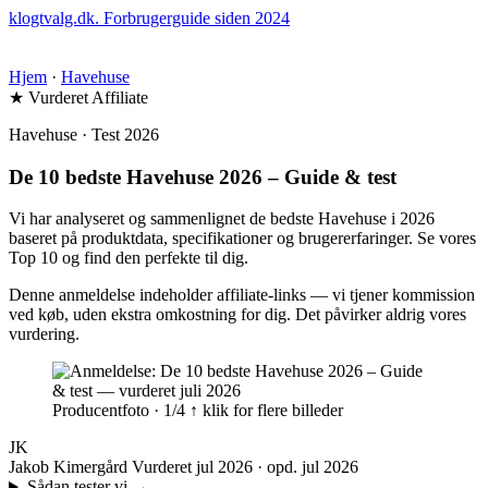
klogtvalg.dk
.
Forbrugerguide siden 2024
Hjem
·
Havehuse
★ Vurderet
Affiliate
Havehuse · Test 2026
De 10 bedste Havehuse 2026 – Guide & test
Vi har analyseret og sammenlignet de bedste Havehuse i 2026
baseret på produktdata, specifikationer og brugererfaringer. Se vores
Top 10 og find den perfekte til dig.
Denne anmeldelse indeholder affiliate-links — vi tjener kommission
ved køb, uden ekstra omkostning for dig. Det påvirker aldrig vores
vurdering.
Producentfoto · 1/4
↑ klik for flere billeder
JK
Jakob Kimergård
Vurderet jul 2026 · opd. jul 2026
Sådan tester vi
→