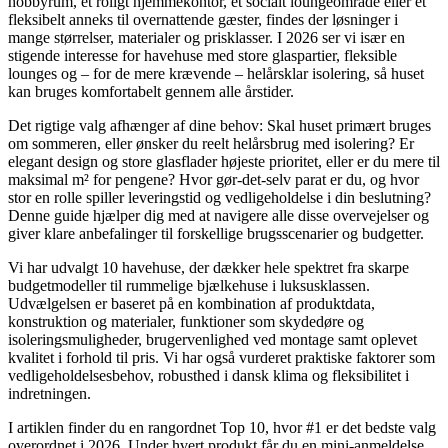
hobbyrum, et roligt hjemmekontor, et socialt loungeområde eller et
fleksibelt anneks til overnattende gæster, findes der løsninger i
mange størrelser, materialer og prisklasser. I 2026 ser vi især en
stigende interesse for havehuse med store glaspartier, fleksible
lounges og – for de mere krævende – helårsklar isolering, så huset
kan bruges komfortabelt gennem alle årstider.
Det rigtige valg afhænger af dine behov: Skal huset primært bruges
om sommeren, eller ønsker du reelt helårsbrug med isolering? Er
elegant design og store glasflader højeste prioritet, eller er du mere til
maksimal m² for pengene? Hvor gør-det-selv parat er du, og hvor
stor en rolle spiller leveringstid og vedligeholdelse i din beslutning?
Denne guide hjælper dig med at navigere alle disse overvejelser og
giver klare anbefalinger til forskellige brugsscenarier og budgetter.
Vi har udvalgt 10 havehuse, der dækker hele spektret fra skarpe
budgetmodeller til rummelige bjælkehuse i luksusklassen.
Udvælgelsen er baseret på en kombination af produktdata,
konstruktion og materialer, funktioner som skydedøre og
isoleringsmuligheder, brugervenlighed ved montage samt oplevet
kvalitet i forhold til pris. Vi har også vurderet praktiske faktorer som
vedligeholdelsesbehov, robusthed i dansk klima og fleksibilitet i
indretningen.
I artiklen finder du en rangordnet Top 10, hvor #1 er det bedste valg
overordnet i 2026. Under hvert produkt får du en mini-anmeldelse,