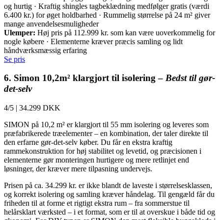
og hurtig · Kraftig shingles tagbeklædning medfølger gratis (værdi
6.400 kr.) for øget holdbarhed · Rummelig størrelse på 24 m² giver
mange anvendelsesmuligheder
Ulemper:
Høj pris på 112.999 kr. som kan være uoverkommelig for
nogle købere · Elementerne kræver præcis samling og lidt
håndværksmæssig erfaring
Se pris
6. Simon 10,2m² klargjort til isolering –
Bedst til gør-
det-selv
4/5
|
34.299 DKK
SIMON på 10,2 m² er klargjort til 55 mm isolering og leveres som
præfabrikerede træelementer – en kombination, der taler direkte til
den erfarne gør-det-selv køber. Du får en ekstra kraftig
rammekonstruktion for høj stabilitet og levetid, og præcisionen i
elementerne gør monteringen hurtigere og mere retlinjet end
løsninger, der kræver mere tilpasning undervejs.
Prisen på ca. 34.299 kr. er ikke blandt de laveste i størrelsesklassen,
og korrekt isolering og samling kræver håndelag. Til gengæld får du
friheden til at forme et rigtigt ekstra rum – fra sommerstue til
helårsklart værksted – i et format, som er til at overskue i både tid og