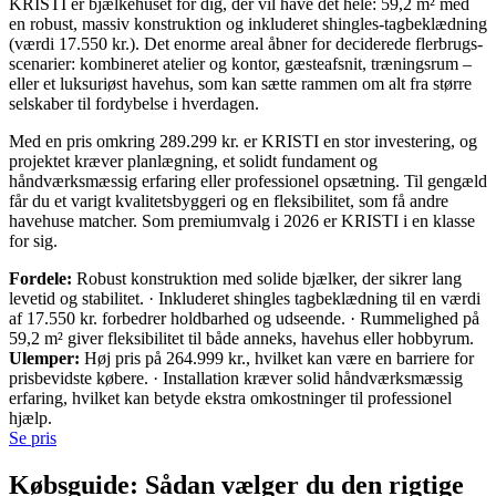
KRISTI er bjælkehuset for dig, der vil have det hele: 59,2 m² med
en robust, massiv konstruktion og inkluderet shingles-tagbeklædning
(værdi 17.550 kr.). Det enorme areal åbner for deciderede flerbrugs-
scenarier: kombineret atelier og kontor, gæsteafsnit, træningsrum –
eller et luksuriøst havehus, som kan sætte rammen om alt fra større
selskaber til fordybelse i hverdagen.
Med en pris omkring 289.299 kr. er KRISTI en stor investering, og
projektet kræver planlægning, et solidt fundament og
håndværksmæssig erfaring eller professionel opsætning. Til gengæld
får du et varigt kvalitetsbyggeri og en fleksibilitet, som få andre
havehuse matcher. Som premiumvalg i 2026 er KRISTI i en klasse
for sig.
Fordele:
Robust konstruktion med solide bjælker, der sikrer lang
levetid og stabilitet. · Inkluderet shingles tagbeklædning til en værdi
af 17.550 kr. forbedrer holdbarhed og udseende. · Rummelighed på
59,2 m² giver fleksibilitet til både anneks, havehus eller hobbyrum.
Ulemper:
Høj pris på 264.999 kr., hvilket kan være en barriere for
prisbevidste købere. · Installation kræver solid håndværksmæssig
erfaring, hvilket kan betyde ekstra omkostninger til professionel
hjælp.
Se pris
Købsguide: Sådan vælger du den rigtige