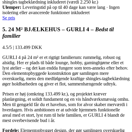
shingles tagbeklædning inkluderet (værdi 2.250 kr.)
Ulemper:
Leveringstid på op til 40 dage kan være lang · Ingen
isolering eller avancerede funktioner inkluderet
Se pris
5. 24 M² BJÆLKEHUS – GURLI 4 –
Bedst til
familier
4.5/5
|
133.499 DKK
GURLI 4 på 24 m² er et rigtigt familierum: rummelig, robust og
alsidig. Her er plads til både lounge, hobby, gaminghjørne eller et
lyst atelier – og det kan endda fungere som teen-anneks efter behov.
Den elementopbyggede konstruktion gør samlingen mere
overskuelig, mens den medfølgende kraftige shingles-tagbeklædning
øger holdbarheden og giver et flot, sammenhængende udtryk.
Prisen er høj (omkring 133.499 kr.), og projektet kræver
planlægning, et solidt fundament og en vis håndværksmæssig omhu.
Men til gengæld får du et havehus, som for alvor skaber merværdi i
hverdagen. Hvis ambitionen er at udvide hjemmets funktionelle
areal med et stort, lyst rum til hele familien, er GURLI 4 blandt de
mest overbevisende bud i år.
Fordele:
Elementopbygget design, der gør samlingen overskuelig