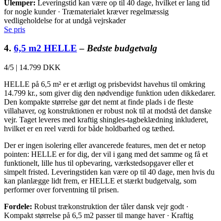
Ulemper:
Leveringstid kan være op til 40 dage, hvilket er lang tid
for nogle kunder · Træmaterialet kræver regelmæssig
vedligeholdelse for at undgå vejrskader
Se pris
4.
6,5 m2 HELLE
–
Bedste budgetvalg
4/5
|
14.799 DKK
HELLE på 6,5 m² er et ærligt og prisbevidst havehus til omkring
14.799 kr., som giver dig den nødvendige funktion uden dikkedarer.
Den kompakte størrelse gør det nemt at finde plads i de fleste
villahaver, og konstruktionen er robust nok til at modstå det danske
vejr. Taget leveres med kraftig shingles-tagbeklædning inkluderet,
hvilket er en reel værdi for både holdbarhed og tæthed.
Der er ingen isolering eller avancerede features, men det er netop
pointen: HELLE er for dig, der vil i gang med det samme og få et
funktionelt, lille hus til opbevaring, værkstedsopgaver eller et
simpelt fristed. Leveringstiden kan være op til 40 dage, men hvis du
kan planlægge lidt frem, er HELLE et stærkt budgetvalg, som
performer over forventning til prisen.
Fordele:
Robust trækonstruktion der tåler dansk vejr godt ·
Kompakt størrelse på 6,5 m2 passer til mange haver · Kraftig