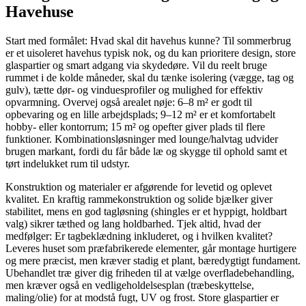
Havehuse
Start med formålet: Hvad skal dit havehus kunne? Til sommerbrug
er et uisoleret havehus typisk nok, og du kan prioritere design, store
glaspartier og smart adgang via skydedøre. Vil du reelt bruge
rummet i de kolde måneder, skal du tænke isolering (vægge, tag og
gulv), tætte dør- og vinduesprofiler og mulighed for effektiv
opvarmning. Overvej også arealet nøje: 6–8 m² er godt til
opbevaring og en lille arbejdsplads; 9–12 m² er et komfortabelt
hobby- eller kontorrum; 15 m² og opefter giver plads til flere
funktioner. Kombinationsløsninger med lounge/halvtag udvider
brugen markant, fordi du får både læ og skygge til ophold samt et
tørt indelukket rum til udstyr.
Konstruktion og materialer er afgørende for levetid og oplevet
kvalitet. En kraftig rammekonstruktion og solide bjælker giver
stabilitet, mens en god tagløsning (shingles er et hyppigt, holdbart
valg) sikrer tæthed og lang holdbarhed. Tjek altid, hvad der
medfølger: Er tagbeklædning inkluderet, og i hvilken kvalitet?
Leveres huset som præfabrikerede elementer, går montage hurtigere
og mere præcist, men kræver stadig et plant, bæredygtigt fundament.
Ubehandlet træ giver dig friheden til at vælge overfladebehandling,
men kræver også en vedligeholdelsesplan (træbeskyttelse,
maling/olie) for at modstå fugt, UV og frost. Store glaspartier er