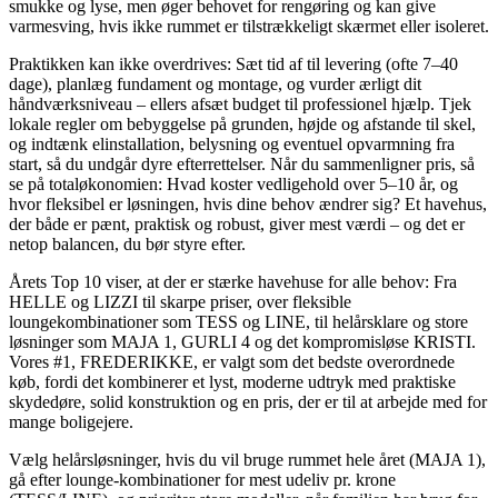
smukke og lyse, men øger behovet for rengøring og kan give
varmesving, hvis ikke rummet er tilstrækkeligt skærmet eller isoleret.
Praktikken kan ikke overdrives: Sæt tid af til levering (ofte 7–40
dage), planlæg fundament og montage, og vurder ærligt dit
håndværksniveau – ellers afsæt budget til professionel hjælp. Tjek
lokale regler om bebyggelse på grunden, højde og afstande til skel,
og indtænk elinstallation, belysning og eventuel opvarmning fra
start, så du undgår dyre efterrettelser. Når du sammenligner pris, så
se på totaløkonomien: Hvad koster vedligehold over 5–10 år, og
hvor fleksibel er løsningen, hvis dine behov ændrer sig? Et havehus,
der både er pænt, praktisk og robust, giver mest værdi – og det er
netop balancen, du bør styre efter.
Årets Top 10 viser, at der er stærke havehuse for alle behov: Fra
HELLE og LIZZI til skarpe priser, over fleksible
loungekombinationer som TESS og LINE, til helårsklare og store
løsninger som MAJA 1, GURLI 4 og det kompromisløse KRISTI.
Vores #1, FREDERIKKE, er valgt som det bedste overordnede
køb, fordi det kombinerer et lyst, moderne udtryk med praktiske
skydedøre, solid konstruktion og en pris, der er til at arbejde med for
mange boligejere.
Vælg helårsløsninger, hvis du vil bruge rummet hele året (MAJA 1),
gå efter lounge-kombinationer for mest udeliv pr. krone