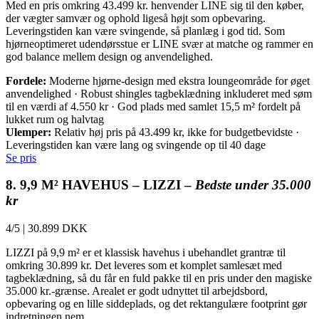
Med en pris omkring 43.499 kr. henvender LINE sig til den køber,
der vægter samvær og ophold ligeså højt som opbevaring.
Leveringstiden kan være svingende, så planlæg i god tid. Som
hjørneoptimeret udendørsstue er LINE svær at matche og rammer en
god balance mellem design og anvendelighed.
Fordele:
Moderne hjørne-design med ekstra loungeområde for øget
anvendelighed · Robust shingles tagbeklædning inkluderet med søm
til en værdi af 4.550 kr · God plads med samlet 15,5 m² fordelt på
lukket rum og halvtag
Ulemper:
Relativ høj pris på 43.499 kr, ikke for budgetbevidste ·
Leveringstiden kan være lang og svingende op til 40 dage
Se pris
8. 9,9 M² HAVEHUS – LIZZI –
Bedste under 35.000
kr
4/5
|
30.899 DKK
LIZZI på 9,9 m² er et klassisk havehus i ubehandlet grantræ til
omkring 30.899 kr. Det leveres som et komplet samlesæt med
tagbeklædning, så du får en fuld pakke til en pris under den magiske
35.000 kr.-grænse. Arealet er godt udnyttet til arbejdsbord,
opbevaring og en lille siddeplads, og det rektangulære footprint gør
indretningen nem.