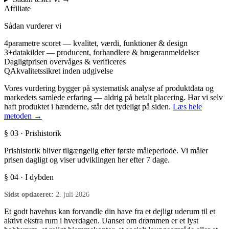
Affiliate
Sådan vurderer vi
4
parametre scoret — kvalitet, værdi, funktioner & design
3+
datakilder — producent, forhandlere & brugeranmeldelser
Dagligt
prisen overvåges & verificeres
QA
kvalitetssikret inden udgivelse
Vores vurdering bygger på systematisk analyse af produktdata og
markedets samlede erfaring — aldrig på betalt placering. Har vi selv
haft produktet i hænderne, står det tydeligt på siden.
Læs hele
metoden →
§ 03 · Prishistorik
Prishistorik bliver tilgængelig efter første måleperiode. Vi måler
prisen dagligt og viser udviklingen her efter 7 dage.
§ 04 · I dybden
Sidst opdateret:
2. juli 2026
Et godt havehus kan forvandle din have fra et dejligt uderum til et
aktivt ekstra rum i hverdagen. Uanset om drømmen er et lyst