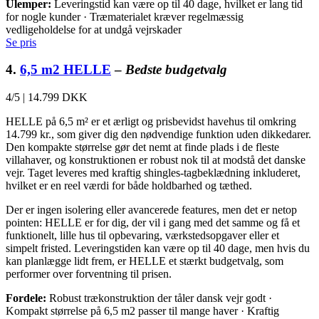
Ulemper:
Leveringstid kan være op til 40 dage, hvilket er lang tid
for nogle kunder · Træmaterialet kræver regelmæssig
vedligeholdelse for at undgå vejrskader
Se pris
4.
6,5 m2 HELLE
–
Bedste budgetvalg
4/5
|
14.799 DKK
HELLE på 6,5 m² er et ærligt og prisbevidst havehus til omkring
14.799 kr., som giver dig den nødvendige funktion uden dikkedarer.
Den kompakte størrelse gør det nemt at finde plads i de fleste
villahaver, og konstruktionen er robust nok til at modstå det danske
vejr. Taget leveres med kraftig shingles-tagbeklædning inkluderet,
hvilket er en reel værdi for både holdbarhed og tæthed.
Der er ingen isolering eller avancerede features, men det er netop
pointen: HELLE er for dig, der vil i gang med det samme og få et
funktionelt, lille hus til opbevaring, værkstedsopgaver eller et
simpelt fristed. Leveringstiden kan være op til 40 dage, men hvis du
kan planlægge lidt frem, er HELLE et stærkt budgetvalg, som
performer over forventning til prisen.
Fordele:
Robust trækonstruktion der tåler dansk vejr godt ·
Kompakt størrelse på 6,5 m2 passer til mange haver · Kraftig