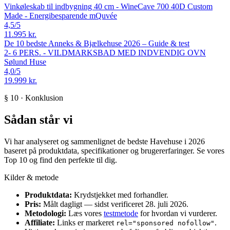
Vinkøleskab til indbygning 40 cm - WineCave 700 40D Custom
Made - Energibesparende
mQuvée
4,5
/5
11.995 kr.
De 10 bedste Anneks & Bjælkehuse 2026 – Guide & test
2- 6 PERS. - VILDMARKSBAD MED INDVENDIG OVN
Sølund Huse
4,0
/5
19.999 kr.
§ 10 · Konklusion
Sådan står vi
Vi har analyseret og sammenlignet de bedste Havehuse i 2026
baseret på produktdata, specifikationer og brugererfaringer. Se vores
Top 10 og find den perfekte til dig.
Kilder & metode
Produktdata:
Krydstjekket med forhandler.
Pris:
Målt dagligt — sidst verificeret 28. juli 2026.
Metodologi:
Læs vores
testmetode
for hvordan vi vurderer.
Affiliate:
Links er markeret
.
rel="sponsored nofollow"