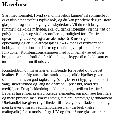
Havehuse
Start med formålet: Hvad skal dit havehus kunne? Til sommerbrug
er et uisoleret havehus typisk nok, og du kan prioritere design, store
glaspartier og smart adgang via skydedøre. Vil du reelt bruge
rummet i de kolde måneder, skal du tænke isolering (vægge, tag og
gulv), tætte dør- og vinduesprofiler og mulighed for effektiv
opvarmning. Overvej også arealet nøje: 6–8 m² er godt til
opbevaring og en lille arbejdsplads; 9–12 m² er et komfortabelt
hobby- eller kontorrum; 15 m² og opefter giver plads til flere
funktioner. Kombinationsløsninger med lounge/halvtag udvider
brugen markant, fordi du får både læ og skygge til ophold samt et
tørt indelukket rum til udstyr.
Konstruktion og materialer er afgørende for levetid og oplevet
kvalitet. En kraftig rammekonstruktion og solide bjælker giver
stabilitet, mens en god tagløsning (shingles er et hyppigt, holdbart
valg) sikrer tæthed og lang holdbarhed. Tjek altid, hvad der
medfølger: Er tagbeklædning inkluderet, og i hvilken kvalitet?
Leveres huset som præfabrikerede elementer, går montage hurtigere
og mere præcist, men kræver stadig et plant, bæredygtigt fundament.
Ubehandlet træ giver dig friheden til at vælge overfladebehandling,
men kræver også en vedligeholdelsesplan (træbeskyttelse,
maling/olie) for at modstå fugt, UV og frost. Store glaspartier er