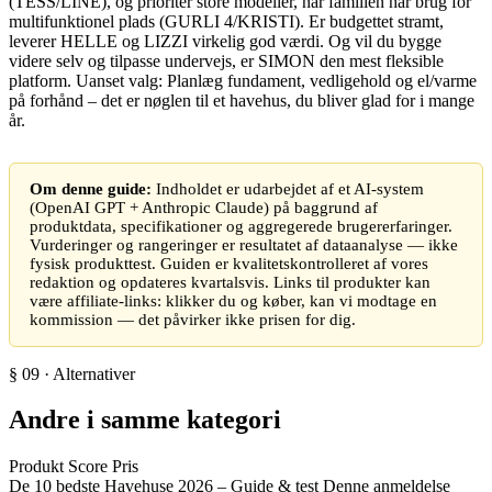
(TESS/LINE), og prioriter store modeller, når familien har brug for
multifunktionel plads (GURLI 4/KRISTI). Er budgettet stramt,
leverer HELLE og LIZZI virkelig god værdi. Og vil du bygge
videre selv og tilpasse undervejs, er SIMON den mest fleksible
platform. Uanset valg: Planlæg fundament, vedligehold og el/varme
på forhånd – det er nøglen til et havehus, du bliver glad for i mange
år.
Om denne guide:
Indholdet er udarbejdet af et AI-system
(OpenAI GPT + Anthropic Claude) på baggrund af
produktdata, specifikationer og aggregerede brugererfaringer.
Vurderinger og rangeringer er resultatet af dataanalyse — ikke
fysisk produkttest. Guiden er kvalitetskontrolleret af vores
redaktion og opdateres kvartalsvis. Links til produkter kan
være affiliate-links: klikker du og køber, kan vi modtage en
kommission — det påvirker ikke prisen for dig.
§ 09 · Alternativer
Andre i samme kategori
Produkt
Score
Pris
De 10 bedste Havehuse 2026 – Guide & test
Denne anmeldelse