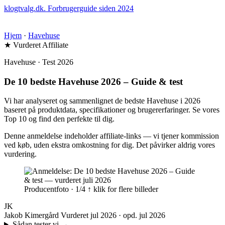
klogtvalg.dk
.
Forbrugerguide siden 2024
Hjem
·
Havehuse
★ Vurderet
Affiliate
Havehuse · Test 2026
De 10 bedste Havehuse 2026 – Guide & test
Vi har analyseret og sammenlignet de bedste Havehuse i 2026
baseret på produktdata, specifikationer og brugererfaringer. Se vores
Top 10 og find den perfekte til dig.
Denne anmeldelse indeholder affiliate-links — vi tjener kommission
ved køb, uden ekstra omkostning for dig. Det påvirker aldrig vores
vurdering.
Producentfoto · 1/4
↑ klik for flere billeder
JK
Jakob Kimergård
Vurderet jul 2026 · opd. jul 2026
Sådan tester vi
→