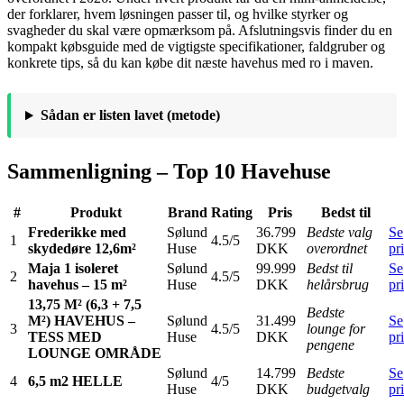
der forklarer, hvem løsningen passer til, og hvilke styrker og
svagheder du skal være opmærksom på. Afslutningsvis finder du en
kompakt købsguide med de vigtigste specifikationer, faldgruber og
konkrete tips, så du kan købe dit næste havehus med ro i maven.
Sådan er listen lavet (metode)
Sammenligning – Top 10 Havehuse
#
Produkt
Brand
Rating
Pris
Bedst til
Frederikke med
Sølund
36.799
Bedste valg
Se
1
4.5/5
skydedøre 12,6m²
Huse
DKK
overordnet
pr
Maja 1 isoleret
Sølund
99.999
Bedst til
Se
2
4.5/5
havehus – 15 m²
Huse
DKK
helårsbrug
pr
13,75 M² (6,3 + 7,5
Bedste
M²) HAVEHUS –
Sølund
31.499
Se
3
4.5/5
lounge for
TESS MED
Huse
DKK
pr
pengene
LOUNGE OMRÅDE
Sølund
14.799
Bedste
Se
4
6,5 m2 HELLE
4/5
Huse
DKK
budgetvalg
pr