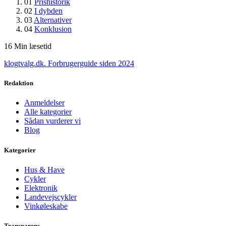
01
Prishistorik
02
I dybden
03
Alternativer
04
Konklusion
16
Min læsetid
klogtvalg.dk
.
Forbrugerguide siden 2024
Redaktion
Anmeldelser
Alle kategorier
Sådan vurderer vi
Blog
Kategorier
Hus & Have
Cykler
Elektronik
Landevejscykler
Vinkøleskabe
Transparens