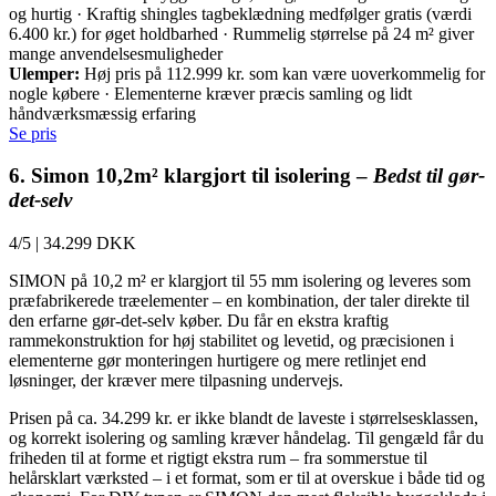
og hurtig · Kraftig shingles tagbeklædning medfølger gratis (værdi
6.400 kr.) for øget holdbarhed · Rummelig størrelse på 24 m² giver
mange anvendelsesmuligheder
Ulemper:
Høj pris på 112.999 kr. som kan være uoverkommelig for
nogle købere · Elementerne kræver præcis samling og lidt
håndværksmæssig erfaring
Se pris
6. Simon 10,2m² klargjort til isolering –
Bedst til gør-
det-selv
4/5
|
34.299 DKK
SIMON på 10,2 m² er klargjort til 55 mm isolering og leveres som
præfabrikerede træelementer – en kombination, der taler direkte til
den erfarne gør-det-selv køber. Du får en ekstra kraftig
rammekonstruktion for høj stabilitet og levetid, og præcisionen i
elementerne gør monteringen hurtigere og mere retlinjet end
løsninger, der kræver mere tilpasning undervejs.
Prisen på ca. 34.299 kr. er ikke blandt de laveste i størrelsesklassen,
og korrekt isolering og samling kræver håndelag. Til gengæld får du
friheden til at forme et rigtigt ekstra rum – fra sommerstue til
helårsklart værksted – i et format, som er til at overskue i både tid og