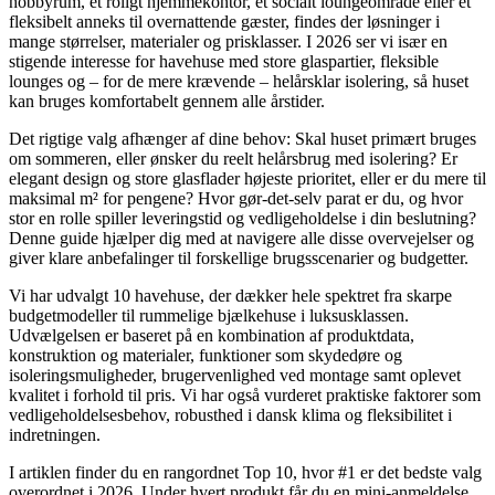
hobbyrum, et roligt hjemmekontor, et socialt loungeområde eller et
fleksibelt anneks til overnattende gæster, findes der løsninger i
mange størrelser, materialer og prisklasser. I 2026 ser vi især en
stigende interesse for havehuse med store glaspartier, fleksible
lounges og – for de mere krævende – helårsklar isolering, så huset
kan bruges komfortabelt gennem alle årstider.
Det rigtige valg afhænger af dine behov: Skal huset primært bruges
om sommeren, eller ønsker du reelt helårsbrug med isolering? Er
elegant design og store glasflader højeste prioritet, eller er du mere til
maksimal m² for pengene? Hvor gør-det-selv parat er du, og hvor
stor en rolle spiller leveringstid og vedligeholdelse i din beslutning?
Denne guide hjælper dig med at navigere alle disse overvejelser og
giver klare anbefalinger til forskellige brugsscenarier og budgetter.
Vi har udvalgt 10 havehuse, der dækker hele spektret fra skarpe
budgetmodeller til rummelige bjælkehuse i luksusklassen.
Udvælgelsen er baseret på en kombination af produktdata,
konstruktion og materialer, funktioner som skydedøre og
isoleringsmuligheder, brugervenlighed ved montage samt oplevet
kvalitet i forhold til pris. Vi har også vurderet praktiske faktorer som
vedligeholdelsesbehov, robusthed i dansk klima og fleksibilitet i
indretningen.
I artiklen finder du en rangordnet Top 10, hvor #1 er det bedste valg
overordnet i 2026. Under hvert produkt får du en mini-anmeldelse,