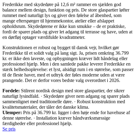
Frederikke med skydedøre på 12,6 m² rammer en sjælden god
balance mellem design, funktion og pris. De store glaspartier løfter
rummet med naturligt lys og giver den følelse af åbenhed, som
mange efterspørger til hjemmekontor, atelier eller afslappet
opholdsrum. Skydedørene er ikke kun smukke – de er praktiske,
fordi de sparer plads og giver let adgang til terrasse og have, uden at
en dørfløj optager værdifulde kvadratmeter.
Konstruktionen er robust og bygget til dansk vejr, hvilket gør
Frederikke til et solidt valg på lang sigt. Ja, prisen omkring 36.799
kr. er ikke den laveste, og opbygningen kræver lidt håndelag eller
professionel hjælp. Men i den samlede pakke leverer Frederikke en
stærk helhedsoplevelse: et lyst, alsidigt rum i en størrelse, som passer
til de fleste haver, med et udtryk der føles moderne uden at være
prangende. Det er derfor vores bedste valg overordnet i 2026.
Fordele:
Stilrent nordisk design med store glaspartier, der sikrer
naturligt lysindfald. · Skydedøre giver nem adgang og sparer plads
sammenlignet med traditionelle døre. · Robust konstruktion med
kvalitetsmaterialer, der tåler det danske klima.
Ulemper:
Pris på 36.799 kr. ligger i den høje ende for havehuse af
denne størrelse. · Installation kræver håndværksmæssige
færdigheder eller professionel hjælp.
Se pris