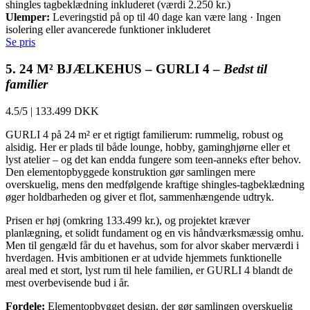
shingles tagbeklædning inkluderet (værdi 2.250 kr.)
Ulemper:
Leveringstid på op til 40 dage kan være lang · Ingen
isolering eller avancerede funktioner inkluderet
Se pris
5. 24 M² BJÆLKEHUS – GURLI 4 –
Bedst til
familier
4.5/5
|
133.499 DKK
GURLI 4 på 24 m² er et rigtigt familierum: rummelig, robust og
alsidig. Her er plads til både lounge, hobby, gaminghjørne eller et
lyst atelier – og det kan endda fungere som teen-anneks efter behov.
Den elementopbyggede konstruktion gør samlingen mere
overskuelig, mens den medfølgende kraftige shingles-tagbeklædning
øger holdbarheden og giver et flot, sammenhængende udtryk.
Prisen er høj (omkring 133.499 kr.), og projektet kræver
planlægning, et solidt fundament og en vis håndværksmæssig omhu.
Men til gengæld får du et havehus, som for alvor skaber merværdi i
hverdagen. Hvis ambitionen er at udvide hjemmets funktionelle
areal med et stort, lyst rum til hele familien, er GURLI 4 blandt de
mest overbevisende bud i år.
Fordele:
Elementopbygget design, der gør samlingen overskuelig