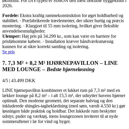
økonomi. For DIY-typen er SIMON den mest fleksible byggeklods i
2026.
Fordele:
Ekstra kraftig rammekonstruktion for øget holdbarhed og
stabilitet. · Præfabrikerede træelementer, der sikrer hurtig og præcis
montering. · Klargjort til 55 mm isolering, hvilket giver fleksible
anvendelsesmuligheder.
Ulemper:
Høj pris på 34.299 kr., som kan være en barriere for
prisfølsomme købere. · Installation kræver håndværksmæssig
kunnen for at sikre korrekt samling og isolering.
Se pris
7. 7,3 M² + 8,2 M² HJØRNEPAVILLON – LINE
MED LOUNGE –
Bedste hjørneløsning
4/5
|
43.499 DKK
LINE hjørnepavillon kombinerer et lukket rum på 7,3 m² med en
lækker lounge på 8,2 m² – i alt 15,5 m², der udnytter havens hjørner
optimalt. Den moderne geometri, det separate halvtag og den
inkluderede shingles-tagbeklædning (med søm, værdi 4.550 kr.) gør
løsningen både praktisk og holdbar. Det lukkede rum beskytter
udstyr, puder og værktøj, mens loungezonen inviterer til at nyde
sommeraftener i læ for vind og byger.