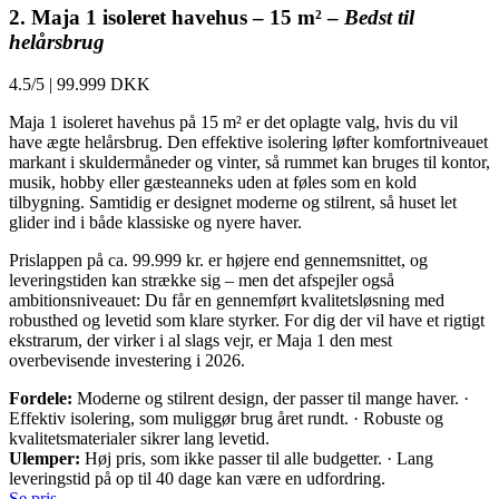
2. Maja 1 isoleret havehus – 15 m² –
Bedst til
helårsbrug
4.5/5
|
99.999 DKK
Maja 1 isoleret havehus på 15 m² er det oplagte valg, hvis du vil
have ægte helårsbrug. Den effektive isolering løfter komfortniveauet
markant i skuldermåneder og vinter, så rummet kan bruges til kontor,
musik, hobby eller gæsteanneks uden at føles som en kold
tilbygning. Samtidig er designet moderne og stilrent, så huset let
glider ind i både klassiske og nyere haver.
Prislappen på ca. 99.999 kr. er højere end gennemsnittet, og
leveringstiden kan strække sig – men det afspejler også
ambitionsniveauet: Du får en gennemført kvalitetsløsning med
robusthed og levetid som klare styrker. For dig der vil have et rigtigt
ekstrarum, der virker i al slags vejr, er Maja 1 den mest
overbevisende investering i 2026.
Fordele:
Moderne og stilrent design, der passer til mange haver. ·
Effektiv isolering, som muliggør brug året rundt. · Robuste og
kvalitetsmaterialer sikrer lang levetid.
Ulemper:
Høj pris, som ikke passer til alle budgetter. · Lang
leveringstid på op til 40 dage kan være en udfordring.
Se pris