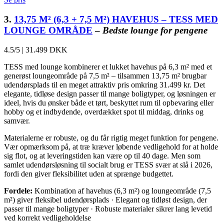
3.
13,75 M² (6,3 + 7,5 M²) HAVEHUS – TESS MED
LOUNGE OMRÅDE
–
Bedste lounge for pengene
4.5/5
|
31.499 DKK
TESS med lounge kombinerer et lukket havehus på 6,3 m² med et
generøst loungeområde på 7,5 m² – tilsammen 13,75 m² brugbar
udendørsplads til en meget attraktiv pris omkring 31.499 kr. Det
elegante, tidløse design passer til mange boligtyper, og løsningen er
ideel, hvis du ønsker både et tørt, beskyttet rum til opbevaring eller
hobby og et indbydende, overdækket spot til middag, drinks og
samvær.
Materialerne er robuste, og du får rigtig meget funktion for pengene.
Vær opmærksom på, at træ kræver løbende vedligehold for at holde
sig flot, og at leveringstiden kan være op til 40 dage. Men som
samlet udendørsløsning til socialt brug er TESS svær at slå i 2026,
fordi den giver fleksibilitet uden at sprænge budgettet.
Fordele:
Kombination af havehus (6,3 m²) og loungeområde (7,5
m²) giver fleksibel udendørsplads · Elegant og tidløst design, der
passer til mange boligtyper · Robuste materialer sikrer lang levetid
ved korrekt vedligeholdelse