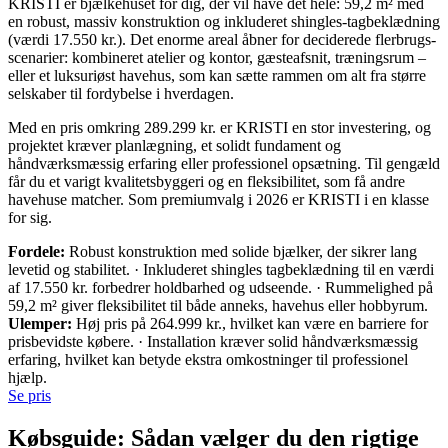
KRISTI er bjælkehuset for dig, der vil have det hele: 59,2 m² med
en robust, massiv konstruktion og inkluderet shingles-tagbeklædning
(værdi 17.550 kr.). Det enorme areal åbner for deciderede flerbrugs-
scenarier: kombineret atelier og kontor, gæsteafsnit, træningsrum –
eller et luksuriøst havehus, som kan sætte rammen om alt fra større
selskaber til fordybelse i hverdagen.
Med en pris omkring 289.299 kr. er KRISTI en stor investering, og
projektet kræver planlægning, et solidt fundament og
håndværksmæssig erfaring eller professionel opsætning. Til gengæld
får du et varigt kvalitetsbyggeri og en fleksibilitet, som få andre
havehuse matcher. Som premiumvalg i 2026 er KRISTI i en klasse
for sig.
Fordele:
Robust konstruktion med solide bjælker, der sikrer lang
levetid og stabilitet. · Inkluderet shingles tagbeklædning til en værdi
af 17.550 kr. forbedrer holdbarhed og udseende. · Rummelighed på
59,2 m² giver fleksibilitet til både anneks, havehus eller hobbyrum.
Ulemper:
Høj pris på 264.999 kr., hvilket kan være en barriere for
prisbevidste købere. · Installation kræver solid håndværksmæssig
erfaring, hvilket kan betyde ekstra omkostninger til professionel
hjælp.
Se pris
Købsguide: Sådan vælger du den rigtige