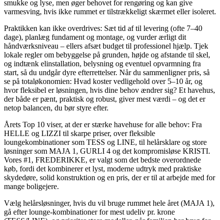
smukke og lyse, men øger behovet for rengøring og kan give
varmesving, hvis ikke rummet er tilstrækkeligt skærmet eller isoleret.
Praktikken kan ikke overdrives: Sæt tid af til levering (ofte 7–40
dage), planlæg fundament og montage, og vurder ærligt dit
håndværksniveau – ellers afsæt budget til professionel hjælp. Tjek
lokale regler om bebyggelse på grunden, højde og afstande til skel,
og indtænk elinstallation, belysning og eventuel opvarmning fra
start, så du undgår dyre efterrettelser. Når du sammenligner pris, så
se på totaløkonomien: Hvad koster vedligehold over 5–10 år, og
hvor fleksibel er løsningen, hvis dine behov ændrer sig? Et havehus,
der både er pænt, praktisk og robust, giver mest værdi – og det er
netop balancen, du bør styre efter.
Årets Top 10 viser, at der er stærke havehuse for alle behov: Fra
HELLE og LIZZI til skarpe priser, over fleksible
loungekombinationer som TESS og LINE, til helårsklare og store
løsninger som MAJA 1, GURLI 4 og det kompromisløse KRISTI.
Vores #1, FREDERIKKE, er valgt som det bedste overordnede
køb, fordi det kombinerer et lyst, moderne udtryk med praktiske
skydedøre, solid konstruktion og en pris, der er til at arbejde med for
mange boligejere.
Vælg helårsløsninger, hvis du vil bruge rummet hele året (MAJA 1),
gå efter lounge-kombinationer for mest udeliv pr. krone