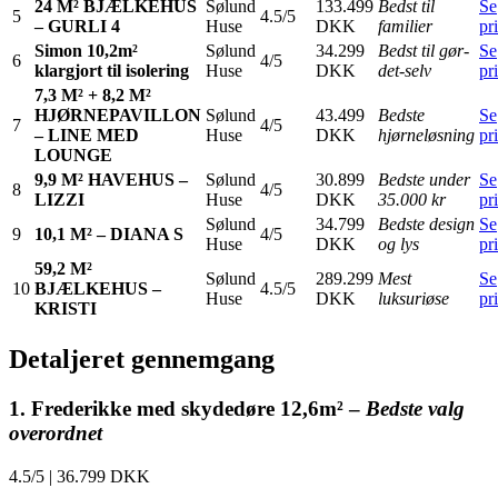
24 M² BJÆLKEHUS
Sølund
133.499
Bedst til
Se
5
4.5/5
– GURLI 4
Huse
DKK
familier
pr
Simon 10,2m²
Sølund
34.299
Bedst til gør-
Se
6
4/5
klargjort til isolering
Huse
DKK
det-selv
pr
7,3 M² + 8,2 M²
HJØRNEPAVILLON
Sølund
43.499
Bedste
Se
7
4/5
– LINE MED
Huse
DKK
hjørneløsning
pr
LOUNGE
9,9 M² HAVEHUS –
Sølund
30.899
Bedste under
Se
8
4/5
LIZZI
Huse
DKK
35.000 kr
pr
Sølund
34.799
Bedste design
Se
9
10,1 M² – DIANA S
4/5
Huse
DKK
og lys
pr
59,2 M²
Sølund
289.299
Mest
Se
10
BJÆLKEHUS –
4.5/5
Huse
DKK
luksuriøse
pr
KRISTI
Detaljeret gennemgang
1. Frederikke med skydedøre 12,6m² –
Bedste valg
overordnet
4.5/5
|
36.799 DKK