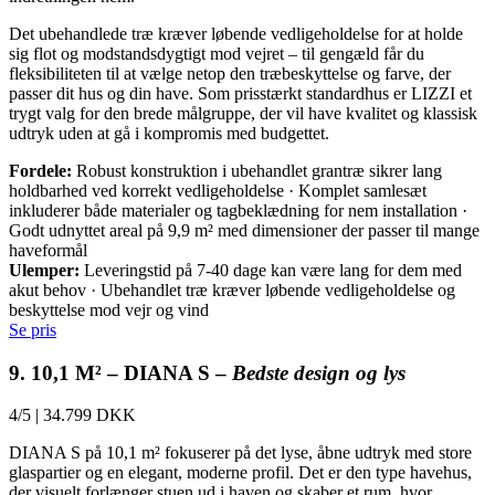
Det ubehandlede træ kræver løbende vedligeholdelse for at holde
sig flot og modstandsdygtigt mod vejret – til gengæld får du
fleksibiliteten til at vælge netop den træbeskyttelse og farve, der
passer dit hus og din have. Som prisstærkt standardhus er LIZZI et
trygt valg for den brede målgruppe, der vil have kvalitet og klassisk
udtryk uden at gå i kompromis med budgettet.
Fordele:
Robust konstruktion i ubehandlet grantræ sikrer lang
holdbarhed ved korrekt vedligeholdelse · Komplet samlesæt
inkluderer både materialer og tagbeklædning for nem installation ·
Godt udnyttet areal på 9,9 m² med dimensioner der passer til mange
haveformål
Ulemper:
Leveringstid på 7-40 dage kan være lang for dem med
akut behov · Ubehandlet træ kræver løbende vedligeholdelse og
beskyttelse mod vejr og vind
Se pris
9. 10,1 M² – DIANA S –
Bedste design og lys
4/5
|
34.799 DKK
DIANA S på 10,1 m² fokuserer på det lyse, åbne udtryk med store
glaspartier og en elegant, moderne profil. Det er den type havehus,
der visuelt forlænger stuen ud i haven og skaber et rum, hvor