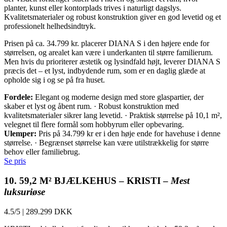
planter, kunst eller kontorplads trives i naturligt dagslys.
Kvalitetsmaterialer og robust konstruktion giver en god levetid og et
professionelt helhedsindtryk.
Prisen på ca. 34.799 kr. placerer DIANA S i den højere ende for
størrelsen, og arealet kan være i underkanten til større familierum.
Men hvis du prioriterer æstetik og lysindfald højt, leverer DIANA S
præcis det – et lyst, indbydende rum, som er en daglig glæde at
opholde sig i og se på fra huset.
Fordele:
Elegant og moderne design med store glaspartier, der
skaber et lyst og åbent rum. · Robust konstruktion med
kvalitetsmaterialer sikrer lang levetid. · Praktisk størrelse på 10,1 m²,
velegnet til flere formål som hobbyrum eller opbevaring.
Ulemper:
Pris på 34.799 kr er i den høje ende for havehuse i denne
størrelse. · Begrænset størrelse kan være utilstrækkelig for større
behov eller familiebrug.
Se pris
10. 59,2 M² BJÆLKEHUS – KRISTI –
Mest
luksuriøse
4.5/5
|
289.299 DKK