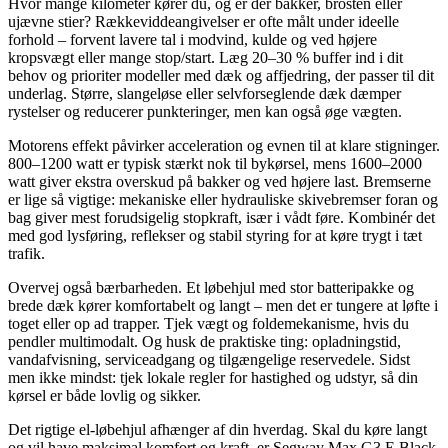
Hvor mange kilometer kører du, og er der bakker, brosten eller
ujævne stier? Rækkeviddeangivelser er ofte målt under ideelle
forhold – forvent lavere tal i modvind, kulde og ved højere
kropsvægt eller mange stop/start. Læg 20–30 % buffer ind i dit
behov og prioriter modeller med dæk og affjedring, der passer til dit
underlag. Større, slangeløse eller selvforseglende dæk dæmper
rystelser og reducerer punkteringer, men kan også øge vægten.
Motorens effekt påvirker acceleration og evnen til at klare stigninger.
800–1200 watt er typisk stærkt nok til bykørsel, mens 1600–2000
watt giver ekstra overskud på bakker og ved højere last. Bremserne
er lige så vigtige: mekaniske eller hydrauliske skivebremser foran og
bag giver mest forudsigelig stopkraft, især i vådt føre. Kombinér det
med god lysføring, reflekser og stabil styring for at køre trygt i tæt
trafik.
Overvej også bærbarheden. Et løbehjul med stor batteripakke og
brede dæk kører komfortabelt og langt – men det er tungere at løfte i
toget eller op ad trapper. Tjek vægt og foldemekanisme, hvis du
pendler multimodalt. Og husk de praktiske ting: opladningstid,
vandafvisning, serviceadgang og tilgængelige reservedele. Sidst
men ikke mindst: tjek lokale regler for hastighed og udstyr, så din
kørsel er både lovlig og sikker.
Det rigtige el-løbehjul afhænger af din hverdag. Skal du køre langt
og vil have maksimal komfort og kraft, er Segway Max G3 E Black