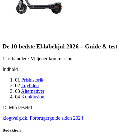
De 10 bedste El-løbehjul 2026 – Guide & test
1 forhandler · Vi tjener kommission
Indhold
01
Prishistorik
02
I dybden
03
Alternativer
04
Konklusion
15
Min læsetid
klogtvalg.dk
.
Forbrugerguide siden 2024
Redaktion