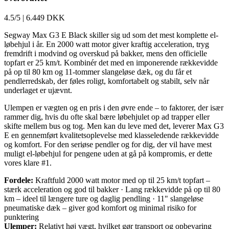
4.5/5
|
6.449 DKK
Segway Max G3 E Black skiller sig ud som det mest komplette el-
løbehjul i år. En 2000 watt motor giver kraftig acceleration, tryg
fremdrift i modvind og overskud på bakker, mens den officielle
topfart er 25 km/t. Kombinér det med en imponerende rækkevidde
på op til 80 km og 11-tommer slangeløse dæk, og du får et
pendlerredskab, der føles roligt, komfortabelt og stabilt, selv når
underlaget er ujævnt.
Ulempen er vægten og en pris i den øvre ende – to faktorer, der især
rammer dig, hvis du ofte skal bære løbehjulet op ad trapper eller
skifte mellem bus og tog. Men kan du leve med det, leverer Max G3
E en gennemført kvalitetsoplevelse med klasseledende rækkevidde
og komfort. For den seriøse pendler og for dig, der vil have mest
muligt el-løbehjul for pengene uden at gå på kompromis, er dette
vores klare #1.
Fordele:
Kraftfuld 2000 watt motor med op til 25 km/t topfart –
stærk acceleration og god til bakker · Lang rækkevidde på op til 80
km – ideel til længere ture og daglig pendling · 11" slangeløse
pneumatiske dæk – giver god komfort og minimal risiko for
punktering
Ulemper:
Relativt høj vægt, hvilket gør transport og opbevaring