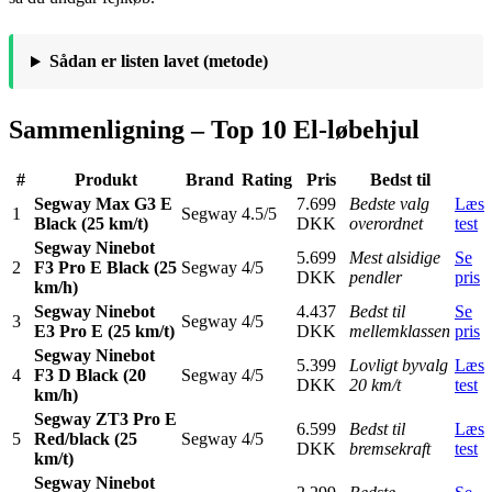
Sådan er listen lavet (metode)
Sammenligning – Top 10 El-løbehjul
#
Produkt
Brand
Rating
Pris
Bedst til
Segway Max G3 E
7.699
Bedste valg
Læs
1
Segway
4.5/5
Black (25 km/t)
DKK
overordnet
test
Segway Ninebot
5.699
Mest alsidige
Se
2
F3 Pro E Black (25
Segway
4/5
DKK
pendler
pris
km/h)
Segway Ninebot
4.437
Bedst til
Se
3
Segway
4/5
E3 Pro E (25 km/t)
DKK
mellemklassen
pris
Segway Ninebot
5.399
Lovligt byvalg
Læs
4
F3 D Black (20
Segway
4/5
DKK
20 km/t
test
km/h)
Segway ZT3 Pro E
6.599
Bedst til
Læs
5
Red/black (25
Segway
4/5
DKK
bremsekraft
test
km/t)
Segway Ninebot