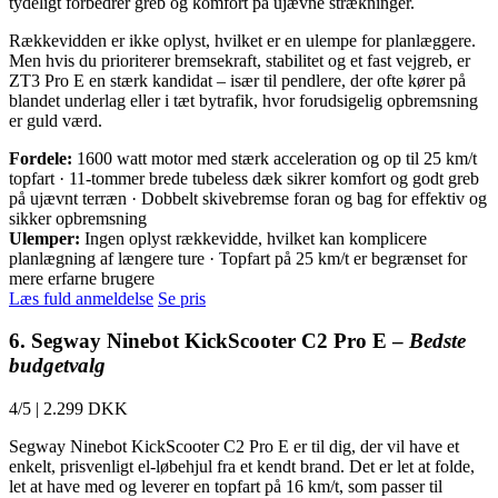
tydeligt forbedrer greb og komfort på ujævne strækninger.
Rækkevidden er ikke oplyst, hvilket er en ulempe for planlæggere.
Men hvis du prioriterer bremsekraft, stabilitet og et fast vejgreb, er
ZT3 Pro E en stærk kandidat – især til pendlere, der ofte kører på
blandet underlag eller i tæt bytrafik, hvor forudsigelig opbremsning
er guld værd.
Fordele:
1600 watt motor med stærk acceleration og op til 25 km/t
topfart · 11-tommer brede tubeless dæk sikrer komfort og godt greb
på ujævnt terræn · Dobbelt skivebremse foran og bag for effektiv og
sikker opbremsning
Ulemper:
Ingen oplyst rækkevidde, hvilket kan komplicere
planlægning af længere ture · Topfart på 25 km/t er begrænset for
mere erfarne brugere
Læs fuld anmeldelse
Se pris
6. Segway Ninebot KickScooter C2 Pro E –
Bedste
budgetvalg
4/5
|
2.299 DKK
Segway Ninebot KickScooter C2 Pro E er til dig, der vil have et
enkelt, prisvenligt el-løbehjul fra et kendt brand. Det er let at folde,
let at have med og leverer en topfart på 16 km/t, som passer til