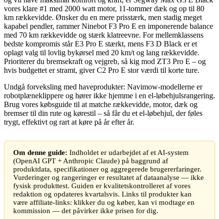
vores klare #1 med 2000 watt motor, 11-tommer dæk og op til 80
km rækkevidde. Ønsker du en mere prisstærk, men stadig meget
kapabel pendler, rammer Ninebot F3 Pro E en imponerende balance
med 70 km rækkevidde og stærk klatreevne. For mellemklassens
bedste kompromis står E3 Pro E stærkt, mens F3 D Black er et
oplagt valg til lovlig bykørsel med 20 km/t og lang rækkevidde.
Prioriterer du bremsekraft og vejgreb, så kig mod ZT3 Pro E – og
hvis budgettet er stramt, giver C2 Pro E stor værdi til korte ture.
Undgå forveksling med haveprodukter: Navimow-modellerne er
robotplæneklippere og hører ikke hjemme i en el-løbehjulsrangering.
Brug vores købsguide til at matche rækkevidde, motor, dæk og
bremser til din rute og kørestil – så får du et el-løbehjul, der føles
trygt, effektivt og rart at køre på år efter år.
Om denne guide:
Indholdet er udarbejdet af et AI-system
(OpenAI GPT + Anthropic Claude) på baggrund af
produktdata, specifikationer og aggregerede brugererfaringer.
Vurderinger og rangeringer er resultatet af dataanalyse — ikke
fysisk produkttest. Guiden er kvalitetskontrolleret af vores
redaktion og opdateres kvartalsvis. Links til produkter kan
være affiliate-links: klikker du og køber, kan vi modtage en
kommission — det påvirker ikke prisen for dig.