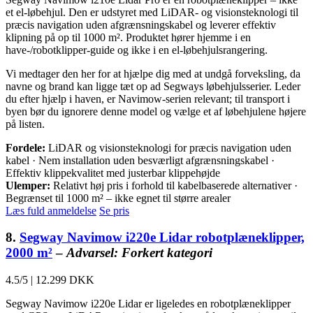
et el-løbehjul. Den er udstyret med LiDAR- og visionsteknologi til
præcis navigation uden afgrænsningskabel og leverer effektiv
klipning på op til 1000 m². Produktet hører hjemme i en
have-/robotklipper-guide og ikke i en el-løbehjulsrangering.
Vi medtager den her for at hjælpe dig med at undgå forveksling, da
navne og brand kan ligge tæt op ad Segways løbehjulsserier. Leder
du efter hjælp i haven, er Navimow-serien relevant; til transport i
byen bør du ignorere denne model og vælge et af løbehjulene højere
på listen.
Fordele:
LiDAR og visionsteknologi for præcis navigation uden
kabel · Nem installation uden besværligt afgrænsningskabel ·
Effektiv klippekvalitet med justerbar klippehøjde
Ulemper:
Relativt høj pris i forhold til kabelbaserede alternativer ·
Begrænset til 1000 m² – ikke egnet til større arealer
Læs fuld anmeldelse
Se pris
8.
Segway Navimow i220e Lidar robotplæneklipper,
2000 m²
–
Advarsel: Forkert kategori
4.5/5
|
12.299 DKK
Segway Navimow i220e Lidar er ligeledes en robotplæneklipper