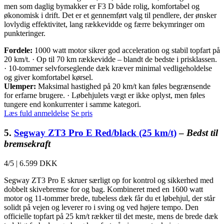
men som daglig bymakker er F3 D både rolig, komfortabel og
økonomisk i drift. Det er et gennemført valg til pendlere, der ønsker
lovlydig effektivitet, lang rækkevidde og færre bekymringer om
punkteringer.
Fordele:
1000 watt motor sikrer god acceleration og stabil topfart på
20 km/t. · Op til 70 km rækkevidde – blandt de bedste i prisklassen.
· 10-tommer selvforseglende dæk kræver minimal vedligeholdelse
og giver komfortabel kørsel.
Ulemper:
Maksimal hastighed på 20 km/t kan føles begrænsende
for erfarne brugere. · Løbehjulets vægt er ikke oplyst, men føles
tungere end konkurrenter i samme kategori.
Læs fuld anmeldelse
Se pris
5.
Segway ZT3 Pro E Red/black (25 km/t)
–
Bedst til
bremsekraft
4/5
|
6.599 DKK
Segway ZT3 Pro E skruer særligt op for kontrol og sikkerhed med
dobbelt skivebremse for og bag. Kombineret med en 1600 watt
motor og 11-tommer brede, tubeless dæk får du et løbehjul, der står
solidt på vejen og leverer ro i sving og ved højere tempo. Den
officielle topfart på 25 km/t rækker til det meste, mens de brede dæk