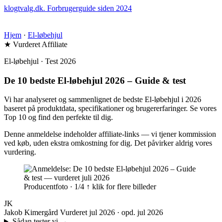
klogtvalg.dk
.
Forbrugerguide siden 2024
Hjem
·
El-løbehjul
★ Vurderet
Affiliate
El-løbehjul · Test 2026
De 10 bedste El-løbehjul 2026 – Guide & test
Vi har analyseret og sammenlignet de bedste El-løbehjul i 2026
baseret på produktdata, specifikationer og brugererfaringer. Se vores
Top 10 og find den perfekte til dig.
Denne anmeldelse indeholder affiliate-links — vi tjener kommission
ved køb, uden ekstra omkostning for dig. Det påvirker aldrig vores
vurdering.
Producentfoto · 1/4
↑ klik for flere billeder
JK
Jakob Kimergård
Vurderet jul 2026 · opd. jul 2026
Sådan tester vi
→