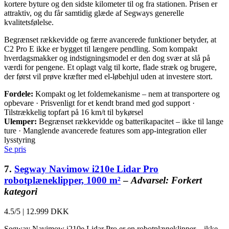
kortere byture og den sidste kilometer til og fra stationen. Prisen er
attraktiv, og du får samtidig glæde af Segways generelle
kvalitetsfølelse.
Begrænset rækkevidde og færre avancerede funktioner betyder, at
C2 Pro E ikke er bygget til længere pendling. Som kompakt
hverdagsmakker og indstigningsmodel er den dog svær at slå på
værdi for pengene. Et oplagt valg til korte, flade stræk og brugere,
der først vil prøve kræfter med el-løbehjul uden at investere stort.
Fordele:
Kompakt og let foldemekanisme – nem at transportere og
opbevare · Prisvenligt for et kendt brand med god support ·
Tilstrækkelig topfart på 16 km/t til bykørsel
Ulemper:
Begrænset rækkevidde og batterikapacitet – ikke til lange
ture · Manglende avancerede features som app-integration eller
lysstyring
Se pris
7.
Segway Navimow i210e Lidar Pro
robotplæneklipper, 1000 m²
–
Advarsel: Forkert
kategori
4.5/5
|
12.999 DKK
Segway Navimow i210e Lidar Pro er en robotplæneklipper – ikke