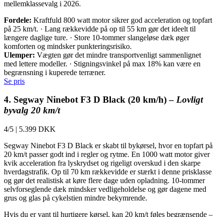
mellemklassevalg i 2026.
Fordele:
Kraftfuld 800 watt motor sikrer god acceleration og topfart
på 25 km/t. · Lang rækkevidde på op til 55 km gør det ideelt til
længere daglige ture. · Store 10-tommer slangeløse dæk øger
komforten og mindsker punkteringsrisiko.
Ulemper:
Vægten gør det mindre transportvenligt sammenlignet
med lettere modeller. · Stigningsvinkel på max 18% kan være en
begrænsning i kuperede terræner.
Se pris
4. Segway Ninebot F3 D Black (20 km/h) –
Lovligt
byvalg 20 km/t
4/5
|
5.399 DKK
Segway Ninebot F3 D Black er skabt til bykørsel, hvor en topfart på
20 km/t passer godt ind i regler og rytme. En 1000 watt motor giver
kvik acceleration fra lyskrydset og rigeligt overskud i den skarpe
hverdagstrafik. Op til 70 km rækkevidde er stærkt i denne prisklasse
og gør det realistisk at køre flere dage uden opladning. 10-tommer
selvforseglende dæk mindsker vedligeholdelse og gør dagene med
grus og glas på cykelstien mindre bekymrende.
Hvis du er vant til hurtigere kørsel, kan 20 km/t føles begrænsende –