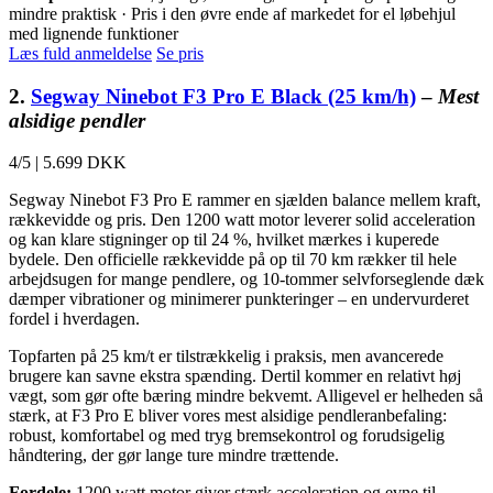
mindre praktisk · Pris i den øvre ende af markedet for el løbehjul
med lignende funktioner
Læs fuld anmeldelse
Se pris
2.
Segway Ninebot F3 Pro E Black (25 km/h)
–
Mest
alsidige pendler
4/5
|
5.699 DKK
Segway Ninebot F3 Pro E rammer en sjælden balance mellem kraft,
rækkevidde og pris. Den 1200 watt motor leverer solid acceleration
og kan klare stigninger op til 24 %, hvilket mærkes i kuperede
bydele. Den officielle rækkevidde på op til 70 km rækker til hele
arbejdsugen for mange pendlere, og 10-tommer selvforseglende dæk
dæmper vibrationer og minimerer punkteringer – en undervurderet
fordel i hverdagen.
Topfarten på 25 km/t er tilstrækkelig i praksis, men avancerede
brugere kan savne ekstra spænding. Dertil kommer en relativt høj
vægt, som gør ofte bæring mindre bekvemt. Alligevel er helheden så
stærk, at F3 Pro E bliver vores mest alsidige pendleranbefaling:
robust, komfortabel og med tryg bremsekontrol og forudsigelig
håndtering, der gør lange ture mindre trættende.
Fordele:
1200 watt motor giver stærk acceleration og evne til