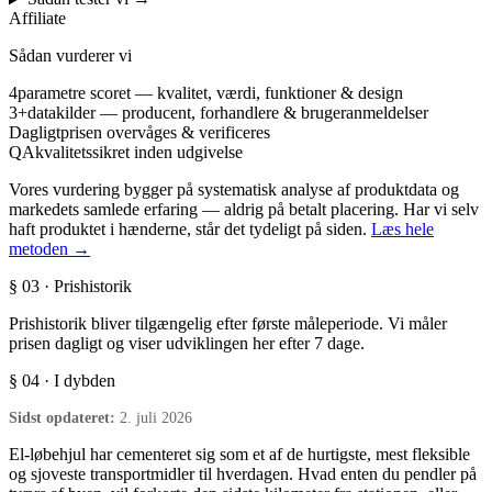
Affiliate
Sådan vurderer vi
4
parametre scoret — kvalitet, værdi, funktioner & design
3+
datakilder — producent, forhandlere & brugeranmeldelser
Dagligt
prisen overvåges & verificeres
QA
kvalitetssikret inden udgivelse
Vores vurdering bygger på systematisk analyse af produktdata og
markedets samlede erfaring — aldrig på betalt placering. Har vi selv
haft produktet i hænderne, står det tydeligt på siden.
Læs hele
metoden →
§ 03 · Prishistorik
Prishistorik bliver tilgængelig efter første måleperiode. Vi måler
prisen dagligt og viser udviklingen her efter 7 dage.
§ 04 · I dybden
Sidst opdateret:
2. juli 2026
El-løbehjul har cementeret sig som et af de hurtigste, mest fleksible
og sjoveste transportmidler til hverdagen. Hvad enten du pendler på