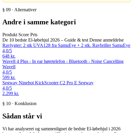
§ 09 · Alternativer
Andre i samme kategori
Produkt
Score
Pris
De 10 bedste El-løbehjul 2026 – Guide & test
Denne anmeldelse
Ravlygter: 2 stk UVA128 fra SamuEye + 2 stk. Ravbriller
SamuEye
4,0
/5
648 kr.
Wavell 4 Plus - In ear høretelefon - Bluetooth - Noise Cancelling
Wavell
4,0
/5
599 kr.
Segway Ninebot KickScooter C2 Pro E
Segway
4,0
/5
2.299 kr.
§ 10 · Konklusion
Sådan står vi
Vi har analyseret og sammenlignet de bedste El-løbehjul i 2026