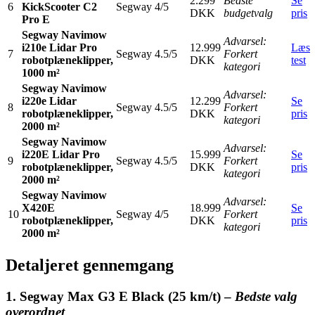
2.299
Bedste
Se
6
KickScooter C2
Segway
4/5
DKK
budgetvalg
pris
Pro E
Segway Navimow
Advarsel:
i210e Lidar Pro
12.999
Læs
7
Segway
4.5/5
Forkert
robotplæneklipper,
DKK
test
kategori
1000 m²
Segway Navimow
Advarsel:
i220e Lidar
12.299
Se
8
Segway
4.5/5
Forkert
robotplæneklipper,
DKK
pris
kategori
2000 m²
Segway Navimow
Advarsel:
i220E Lidar Pro
15.999
Se
9
Segway
4.5/5
Forkert
robotplæneklipper,
DKK
pris
kategori
2000 m²
Segway Navimow
Advarsel:
X420E
18.999
Se
10
Segway
4/5
Forkert
robotplæneklipper,
DKK
pris
kategori
2000 m²
Detaljeret gennemgang
1. Segway Max G3 E Black (25 km/t) –
Bedste valg
overordnet