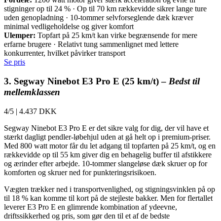
stigninger op til 24 % · Op til 70 km rækkevidde sikrer lange ture
uden genopladning · 10-tommer selvforseglende dæk kræver
minimal vedligeholdelse og giver komfort
Ulemper:
Topfart på 25 km/t kan virke begrænsende for mere
erfarne brugere · Relativt tung sammenlignet med lettere
konkurrenter, hvilket påvirker transport
Se pris
3. Segway Ninebot E3 Pro E (25 km/t) –
Bedst til
mellemklassen
4/5
|
4.437 DKK
Segway Ninebot E3 Pro E er det sikre valg for dig, der vil have et
stærkt dagligt pendler-løbehjul uden at gå helt op i premium-priser.
Med 800 watt motor får du let adgang til topfarten på 25 km/t, og en
rækkevidde op til 55 km giver dig en behagelig buffer til afstikkere
og ærinder efter arbejde. 10-tommer slangeløse dæk skruer op for
komforten og skruer ned for punkteringsrisikoen.
Vægten trækker ned i transportvenlighed, og stigningsvinklen på op
til 18 % kan komme til kort på de stejleste bakker. Men for flertallet
leverer E3 Pro E en glimrende kombination af ydeevne,
driftssikkerhed og pris, som gør den til et af de bedste