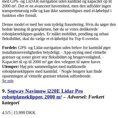
med GPS- og LiDAR-navigation uden kanttråd og kapacitet op til
2000 m². Det er en avanceret haveenhed, men den udfylder ingen
transportmæssig rolle og kan ikke sammenlignes med el-løbehjul i
funktion eller formål.
Denne model er med her som tydelig frasortering. Hvis du søger den
bedste løsning til græsplænen, bør du se vores dedikerede
robotplæneklipper-guides. Er målet mobilitet, pendling og urban
fleksibilitet, skal du vælge et el-løbehjul fra Top 6 ovenfor.
Fordele:
GPS- og Lidar-navigation uden behov for kanttråd øger
installationsvenligheden betydeligt. · App-styring med virtuelle
grænser og zoner giver stor fleksibilitet og brugervenlighed. ·
Kapacitet til op til 2000 m² gør den velegnet til større haver.
Ulemper:
Høj pris sammenlignet med traditionelle
robotplæneklippere med kanttråd. · Nogle brugere kan finde
opsætningen af virtuelle grænser teknisk udfordrende.
Se pris
9.
Segway Navimow i220E Lidar Pro
robotplæneklipper, 2000 m²
–
Advarsel: Forkert
kategori
4.5/5
|
15.999 DKK