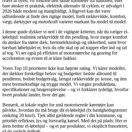
tværs af byen, vil forkorte den sidste kilometer fra stationen, eller
bare ønsker et praktisk, elektrisk alternativ til cyklen, er udvalget i
2026 både modent og mangfoldigt. Alligevel kan det være
udfordrende at finde den rigtige model, fordi rækkevidde, komfort,
vægt, dæktyper og motorkraft varierer markant fra model til model.
I denne guide dykker vi ned i de vigtigste kriterier, når du vælger el-
løbehjul: realistisk rækkevidde til din pendling, hvor meget komfort
du ønsker fra større dæk, bremseteknologi og sikkerhed, samt hvor
bærbart løbehjulet er, hvis du ofte skal op ad trapper eller ind og ud
af tog. Vi ser også på effekten af motorstørrelse og gearing for
acceleration og evnen til at klare bakker.
Vores Top 10 prioriterer ikke kun højeste rating. Vi kårer modeller,
der dækker forskellige behov og budgetter: bedste allround til
pendleren, bedste budgetvalg, længst rækkevidde pr. krone, og den
mest bremsekraftige og trygge model. Vi vægter produktdata,
specifikationer og brugeroplevelse – og vi forklarer tydeligt, hvorfor
hvert produkt lander, hvor det gør.
Bemærk, at lokale regler for små motoriserede køretøjer kan
påvirke, hvordan du må bruge dit el-løbehjul (fx hastighedsgrænser
omkring 20 km/t). Tjek altid gældende regler i din kommune, og
prioritér reflekser, lys og forsvarlig kørsel. Med det på plads: Her er
årets bedste el-løbehjul – og et par produkter, vi eksplicit frasorterer,
så du undgår fejlkøb.