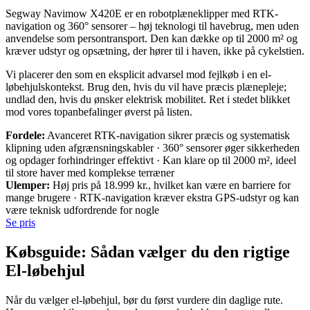
Segway Navimow X420E er en robotplæneklipper med RTK-
navigation og 360° sensorer – høj teknologi til havebrug, men uden
anvendelse som persontransport. Den kan dække op til 2000 m² og
kræver udstyr og opsætning, der hører til i haven, ikke på cykelstien.
Vi placerer den som en eksplicit advarsel mod fejlkøb i en el-
løbehjulskontekst. Brug den, hvis du vil have præcis plænepleje;
undlad den, hvis du ønsker elektrisk mobilitet. Ret i stedet blikket
mod vores topanbefalinger øverst på listen.
Fordele:
Avanceret RTK-navigation sikrer præcis og systematisk
klipning uden afgrænsningskabler · 360° sensorer øger sikkerheden
og opdager forhindringer effektivt · Kan klare op til 2000 m², ideel
til store haver med komplekse terræner
Ulemper:
Høj pris på 18.999 kr., hvilket kan være en barriere for
mange brugere · RTK-navigation kræver ekstra GPS-udstyr og kan
være teknisk udfordrende for nogle
Se pris
Købsguide: Sådan vælger du den rigtige
El-løbehjul
Når du vælger el-løbehjul, bør du først vurdere din daglige rute.