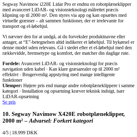
Segway Navimow i220E Lidar Pro er endnu en robotplæneklipper
med avanceret LiDAR- og visionsteknologi målrettet præcis
klipning op til 2000 m². Den styres via app og kan opsættes med
virtuelle grænser – alt sammen funktioner, der er irrelevante for
transport og el-løbehjul.
Vi nævner den for at undgå, at du forveksler produktnavne eller
antager, at “E”-betegnelsen altid indikerer et løbehjul. Til bykørsel er
denne model uden relevans. Gå i stedet efter et el-løbehjul med den
rækkevidde, bremsetype og komfort, der matcher din daglige rute.
Fordele:
Avanceret LiDAR- og visionsteknologi for præcis
navigation uden kabel · Kan klare græsarealer op til 2000 m²
effektivt · Brugervenlig appstyring med mange intelligente
funktioner
Ulemper:
Højere pris end mange andre robotplæneklippere i samme
kategori · Installation og opsætning kræver teknisk indsigt, især
LiDAR-opsætning
Se pris
10. Segway Navimow X420E robotplæneklipper,
2000 m² –
Advarsel: Forkert kategori
4/5
|
18.999 DKK