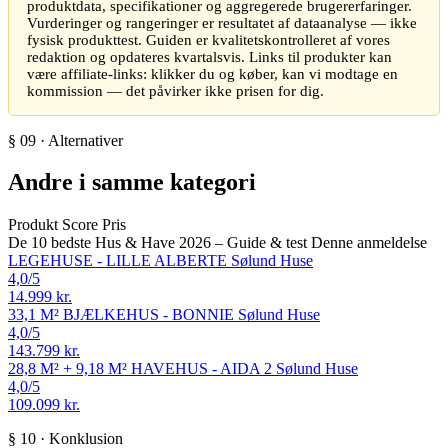
produktdata, specifikationer og aggregerede brugererfaringer.
Vurderinger og rangeringer er resultatet af dataanalyse — ikke
fysisk produkttest. Guiden er kvalitetskontrolleret af vores
redaktion og opdateres kvartalsvis. Links til produkter kan
være affiliate-links: klikker du og køber, kan vi modtage en
kommission — det påvirker ikke prisen for dig.
§ 09 · Alternativer
Andre i samme kategori
Produkt
Score
Pris
De 10 bedste Hus & Have 2026 – Guide & test
Denne anmeldelse
LEGEHUSE - LILLE ALBERTE
Sølund Huse
4,0
/5
14.999 kr.
33,1 M² BJÆLKEHUS - BONNIE
Sølund Huse
4,0
/5
143.799 kr.
28,8 M² + 9,18 M² HAVEHUS - AIDA 2
Sølund Huse
4,0
/5
109.099 kr.
§ 10 · Konklusion