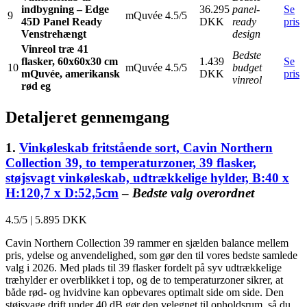
indbygning – Edge
36.295
panel-
Se
9
mQuvée
4.5/5
45D Panel Ready
DKK
ready
pris
Venstrehængt
design
Vinreol træ 41
Bedste
flasker, 60x60x30 cm
1.439
Se
10
mQuvée
4.5/5
budget
mQuvée, amerikansk
DKK
pris
vinreol
rød eg
Detaljeret gennemgang
1.
Vinkøleskab fritstående sort, Cavin Northern
Collection 39, to temperaturzoner, 39 flasker,
støjsvagt vinkøleskab, udtrækkelige hylder, B:40 x
H:120,7 x D:52,5cm
–
Bedste valg overordnet
4.5/5
|
5.895 DKK
Cavin Northern Collection 39 rammer en sjælden balance mellem
pris, ydelse og anvendelighed, som gør den til vores bedste samlede
valg i 2026. Med plads til 39 flasker fordelt på syv udtrækkelige
træhylder er overblikket i top, og de to temperaturzoner sikrer, at
både rød- og hvidvine kan opbevares optimalt side om side. Den
støjsvage drift under 40 dB gør den velegnet til opholdsrum, så du