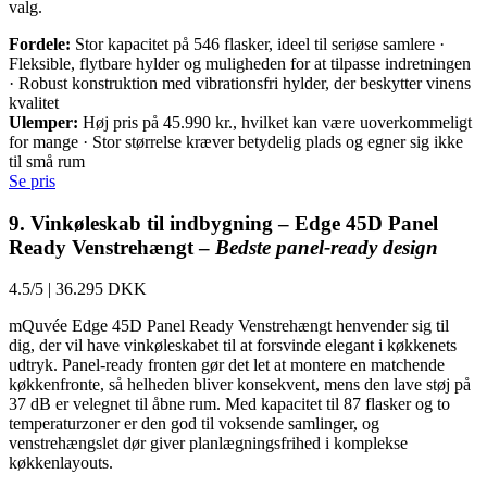
valg.
Fordele:
Stor kapacitet på 546 flasker, ideel til seriøse samlere ·
Fleksible, flytbare hylder og muligheden for at tilpasse indretningen
· Robust konstruktion med vibrationsfri hylder, der beskytter vinens
kvalitet
Ulemper:
Høj pris på 45.990 kr., hvilket kan være uoverkommeligt
for mange · Stor størrelse kræver betydelig plads og egner sig ikke
til små rum
Se pris
9. Vinkøleskab til indbygning – Edge 45D Panel
Ready Venstrehængt –
Bedste panel-ready design
4.5/5
|
36.295 DKK
mQuvée Edge 45D Panel Ready Venstrehængt henvender sig til
dig, der vil have vinkøleskabet til at forsvinde elegant i køkkenets
udtryk. Panel-ready fronten gør det let at montere en matchende
køkkenfronte, så helheden bliver konsekvent, mens den lave støj på
37 dB er velegnet til åbne rum. Med kapacitet til 87 flasker og to
temperaturzoner er den god til voksende samlinger, og
venstrehængslet dør giver planlægningsfrihed i komplekse
køkkenlayouts.