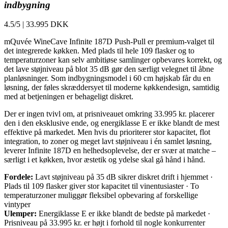
indbygning
4.5/5
|
33.995 DKK
mQuvée WineCave Infinite 187D Push-Pull er premium-valget til
det integrerede køkken. Med plads til hele 109 flasker og to
temperaturzoner kan selv ambitiøse samlinger opbevares korrekt, og
det lave støjniveau på blot 35 dB gør den særligt velegnet til åbne
planløsninger. Som indbygningsmodel i 60 cm højskab får du en
løsning, der føles skræddersyet til moderne køkkendesign, samtidig
med at betjeningen er behageligt diskret.
Der er ingen tvivl om, at prisniveauet omkring 33.995 kr. placerer
den i den eksklusive ende, og energiklasse E er ikke blandt de mest
effektive på markedet. Men hvis du prioriterer stor kapacitet, flot
integration, to zoner og meget lavt støjniveau i én samlet løsning,
leverer Infinite 187D en helhedsoplevelse, der er svær at matche –
særligt i et køkken, hvor æstetik og ydelse skal gå hånd i hånd.
Fordele:
Lavt støjniveau på 35 dB sikrer diskret drift i hjemmet ·
Plads til 109 flasker giver stor kapacitet til vinentusiaster · To
temperaturzoner muliggør fleksibel opbevaring af forskellige
vintyper
Ulemper:
Energiklasse E er ikke blandt de bedste på markedet ·
Prisniveau på 33.995 kr. er højt i forhold til nogle konkurrenter