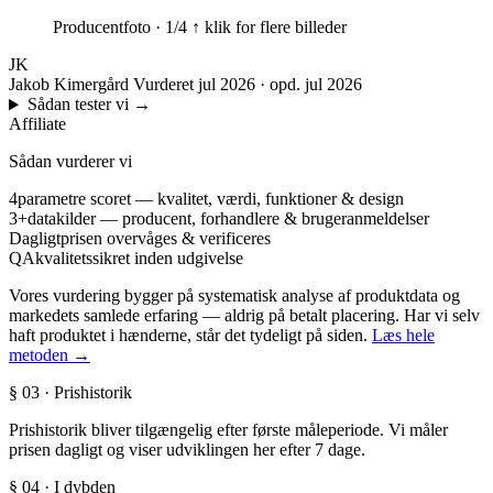
Producentfoto · 1/4
↑ klik for flere billeder
JK
Jakob Kimergård
Vurderet jul 2026 · opd. jul 2026
Sådan tester vi
→
Affiliate
Sådan vurderer vi
4
parametre scoret — kvalitet, værdi, funktioner & design
3+
datakilder — producent, forhandlere & brugeranmeldelser
Dagligt
prisen overvåges & verificeres
QA
kvalitetssikret inden udgivelse
Vores vurdering bygger på systematisk analyse af produktdata og
markedets samlede erfaring — aldrig på betalt placering. Har vi selv
haft produktet i hænderne, står det tydeligt på siden.
Læs hele
metoden →
§ 03 · Prishistorik
Prishistorik bliver tilgængelig efter første måleperiode. Vi måler
prisen dagligt og viser udviklingen her efter 7 dage.
§ 04 · I dybden