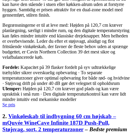
kan have den stående i stuen eller køkken-alrum uden at forstyrre
hyggen. Samtidig er prisen attraktiv for en dual-zone model med
gennemført, stilren finish.
Begrænsningerne er til at leve med: Højden på 120,7 cm kræver
planlægning, særligt i mindre rum, og den digitale temperaturstyring
kan føles mindre intuitiv end klassiske drejeknapper. Men helheden
er overbevisende. Leder du efter et støjsvagt, alsidigt og flot
fritstående vinkøleskab, der favner de fleste behov uden at sprænge
budgettet, er Cavin Northern Collection 39 det mest sikre og
velafbalancerede køb.
Fordele:
Kapacitet på 39 flasker fordelt på syv udtrækkelige
træhylder sikrer overskuelig opbevaring · To separate
temperaturzoner giver optimal opbevaring for både rød- og hvidvine
· Støjsvag drift på under 40 dB gør det velegnet til opholdsrum
Ulemper:
Højden på 120,7 cm kræver god plads og kan være
upraktisk i små rum · Den digitale temperaturkontrol kan være lidt
mindre intuitiv end mekaniske modeller
Se pris
2.
Vinkøleskab til indbygning 60 cm højskab –
mQuvée WineCave Infinite 187D Push-Pull,
Støjsvag, sort, 2 temperaturzoner
–
Bedste premium