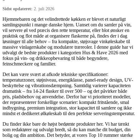
Sidst opdateret:
2. juli 2026
Hjemmebaren og det velindrettede køkken er blevet et naturligt
samlingspunkt i mange danske hjem. Uanset om du samler på vin,
vil servere øl ved præcis den rette temperatur, eller blot ønsker en
praktisk og flot måde at organisere flaskerne på, findes der i dag
løsninger til alle behov – fra kompakte, støjsvage vinkøleskabe til
massive vinlagerskabe og modulære træreoler. I denne guide har vi
udvalgt de bedste produkter i kategorien Hus & Have 2026 med
fokus på vin- og drikkeopbevaring til både begyndere,
feinschmeckere og familier.
Det kan være svært at afkode tekniske specifikationer:
temperaturzoner, støjniveau, energiklasse, panel-ready design, UV-
beskyttelse og vibrationsdæmpning. Samtidig varierer kapaciteten
dramatisk – fra 14-24 flasker til over 500 – og det påvirker både
pris, pladsbehov og anvendelse. Derfor har vi prioriteret modeller,
der repræsenterer forskellige scenarier: kompakt fritstående, smal
indbygning, premium integration, stor kapacitet til samlere og ikke
mindst et dedikeret ølkøleskab til den perfekte serveringstemperatur.
Du finder ikke bare de højst bedømte produkter her. Vi har tænkt
som redaktører og udvalgt bredt, så du kan matche dit budget, din
bolig og din ambition. Det betyder, at vores Top 10 rummer stærke