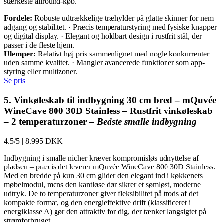
stærkeste allround-køb.
Fordele:
Robuste udtrækkelige træhylder på glatte skinner for nem
adgang og stabilitet. · Præcis temperaturstyring med fysiske knapper
og digital display. · Elegant og holdbart design i rustfrit stål, der
passer i de fleste hjem.
Ulemper:
Relativt høj pris sammenlignet med nogle konkurrenter
uden samme kvalitet. · Mangler avancerede funktioner som app-
styring eller multizoner.
Se pris
5. Vinkøleskab til indbygning 30 cm bred – mQuvée
WineCave 800 30D Stainless – Rustfrit vinkøleskab
– 2 temperaturzoner –
Bedste smalle indbygning
4.5/5
|
8.995 DKK
Indbygning i smalle nicher kræver kompromisløs udnyttelse af
pladsen – præcis det leverer mQuvée WineCave 800 30D Stainless.
Med en bredde på kun 30 cm glider den elegant ind i køkkenets
møbelmodul, mens den kantløse dør sikrer et sømløst, moderne
udtryk. De to temperaturzoner giver fleksibilitet på trods af det
kompakte format, og den energieffektive drift (klassificeret i
energiklasse A) gør den attraktiv for dig, der tænker langsigtet på
strømforbruget.