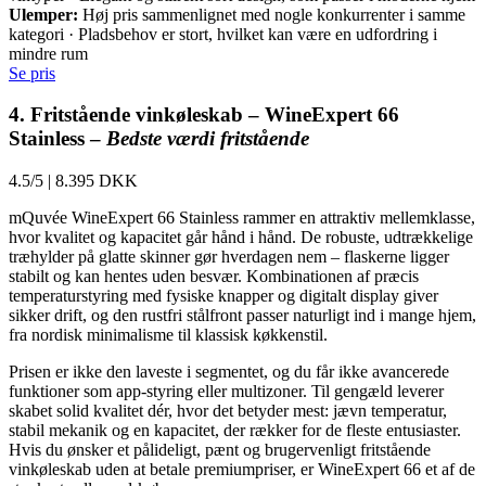
Ulemper:
Høj pris sammenlignet med nogle konkurrenter i samme
kategori · Pladsbehov er stort, hvilket kan være en udfordring i
mindre rum
Se pris
4. Fritstående vinkøleskab – WineExpert 66
Stainless –
Bedste værdi fritstående
4.5/5
|
8.395 DKK
mQuvée WineExpert 66 Stainless rammer en attraktiv mellemklasse,
hvor kvalitet og kapacitet går hånd i hånd. De robuste, udtrækkelige
træhylder på glatte skinner gør hverdagen nem – flaskerne ligger
stabilt og kan hentes uden besvær. Kombinationen af præcis
temperaturstyring med fysiske knapper og digitalt display giver
sikker drift, og den rustfri stålfront passer naturligt ind i mange hjem,
fra nordisk minimalisme til klassisk køkkenstil.
Prisen er ikke den laveste i segmentet, og du får ikke avancerede
funktioner som app-styring eller multizoner. Til gengæld leverer
skabet solid kvalitet dér, hvor det betyder mest: jævn temperatur,
stabil mekanik og en kapacitet, der rækker for de fleste entusiaster.
Hvis du ønsker et pålideligt, pænt og brugervenligt fritstående
vinkøleskab uden at betale premiumpriser, er WineExpert 66 et af de