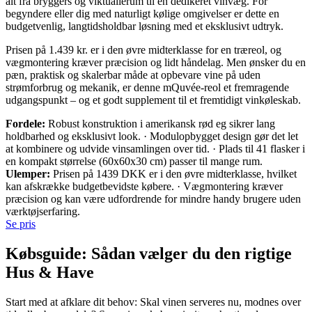
alt fra bryggers og viktualierum til en dedikeret vinvæg. For
begyndere eller dig med naturligt kølige omgivelser er dette en
budgetvenlig, langtidsholdbar løsning med et eksklusivt udtryk.
Prisen på 1.439 kr. er i den øvre midterklasse for en træreol, og
vægmontering kræver præcision og lidt håndelag. Men ønsker du en
pæn, praktisk og skalerbar måde at opbevare vine på uden
strømforbrug og mekanik, er denne mQuvée-reol et fremragende
udgangspunkt – og et godt supplement til et fremtidigt vinkøleskab.
Fordele:
Robust konstruktion i amerikansk rød eg sikrer lang
holdbarhed og eksklusivt look. · Modulopbygget design gør det let
at kombinere og udvide vinsamlingen over tid. · Plads til 41 flasker i
en kompakt størrelse (60x60x30 cm) passer til mange rum.
Ulemper:
Prisen på 1439 DKK er i den øvre midterklasse, hvilket
kan afskrække budgetbevidste købere. · Vægmontering kræver
præcision og kan være udfordrende for mindre handy brugere uden
værktøjserfaring.
Se pris
Købsguide: Sådan vælger du den rigtige
Hus & Have
Start med at afklare dit behov: Skal vinen serveres nu, modnes over