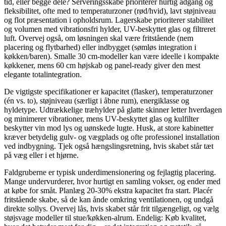
tid, eller begge dele? Serveringsskabe prioriterer hurtig adgang og
fleksibilitet, ofte med to temperaturzoner (rød/hvid), lavt støjniveau
og flot præsentation i opholdsrum. Lagerskabe prioriterer stabilitet
og volumen med vibrationsfri hylder, UV-beskyttet glas og filtreret
luft. Overvej også, om løsningen skal være fritstående (nem
placering og flytbarhed) eller indbygget (sømløs integration i
køkken/baren). Smalle 30 cm-modeller kan være ideelle i kompakte
køkkener, mens 60 cm højskab og panel-ready giver den mest
elegante totalintegration.
De vigtigste specifikationer er kapacitet (flasker), temperaturzoner
(én vs. to), støjniveau (særligt i åbne rum), energiklasse og
hyldetype. Udtrækkelige træhylder på glatte skinner letter hverdagen
og minimerer vibrationer, mens UV-beskyttet glas og kulfilter
beskytter vin mod lys og uønskede lugte. Husk, at store kabinetter
kræver betydelig gulv- og vægplads og ofte professionel installation
ved indbygning. Tjek også hængslingsretning, hvis skabet står tæt
på væg eller i et hjørne.
Faldgruberne er typisk underdimensionering og fejlagtig placering.
Mange undervurderer, hvor hurtigt en samling vokser, og ender med
at købe for småt. Planlæg 20-30% ekstra kapacitet fra start. Placér
fritstående skabe, så de kan ånde omkring ventilationen, og undgå
direkte sollys. Overvej lås, hvis skabet står frit tilgængeligt, og vælg
støjsvage modeller til stue/køkken-alrum. Endelig: Køb kvalitet,