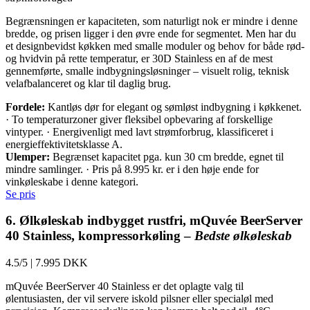
Begrænsningen er kapaciteten, som naturligt nok er mindre i denne
bredde, og prisen ligger i den øvre ende for segmentet. Men har du
et designbevidst køkken med smalle moduler og behov for både rød-
og hvidvin på rette temperatur, er 30D Stainless en af de mest
gennemførte, smalle indbygningsløsninger – visuelt rolig, teknisk
velafbalanceret og klar til daglig brug.
Fordele:
Kantløs dør for elegant og sømløst indbygning i køkkenet.
· To temperaturzoner giver fleksibel opbevaring af forskellige
vintyper. · Energivenligt med lavt strømforbrug, klassificeret i
energieffektivitetsklasse A.
Ulemper:
Begrænset kapacitet pga. kun 30 cm bredde, egnet til
mindre samlinger. · Pris på 8.995 kr. er i den høje ende for
vinkøleskabe i denne kategori.
Se pris
6. Ølkøleskab indbygget rustfri, mQuvée BeerServer
40 Stainless, kompressorkøling –
Bedste ølkøleskab
4.5/5
|
7.995 DKK
mQuvée BeerServer 40 Stainless er det oplagte valg til
ølentusiasten, der vil servere iskold pilsner eller specialøl med