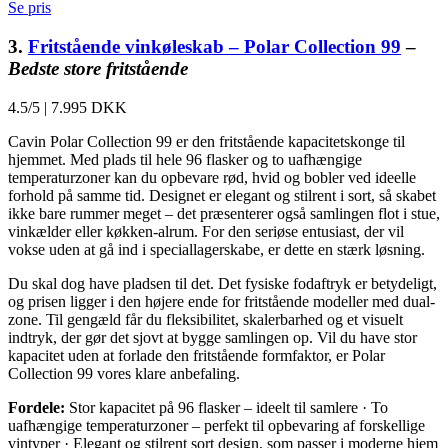
Se pris
3.
Fritstående vinkøleskab – Polar Collection 99
–
Bedste store fritstående
4.5/5
|
7.995 DKK
Cavin Polar Collection 99 er den fritstående kapacitetskonge til
hjemmet. Med plads til hele 96 flasker og to uafhængige
temperaturzoner kan du opbevare rød, hvid og bobler ved ideelle
forhold på samme tid. Designet er elegant og stilrent i sort, så skabet
ikke bare rummer meget – det præsenterer også samlingen flot i stue,
vinkælder eller køkken-alrum. For den seriøse entusiast, der vil
vokse uden at gå ind i speciallagerskabe, er dette en stærk løsning.
Du skal dog have pladsen til det. Det fysiske fodaftryk er betydeligt,
og prisen ligger i den højere ende for fritstående modeller med dual-
zone. Til gengæld får du fleksibilitet, skalerbarhed og et visuelt
indtryk, der gør det sjovt at bygge samlingen op. Vil du have stor
kapacitet uden at forlade den fritstående formfaktor, er Polar
Collection 99 vores klare anbefaling.
Fordele:
Stor kapacitet på 96 flasker – ideelt til samlere · To
uafhængige temperaturzoner – perfekt til opbevaring af forskellige
vintyper · Elegant og stilrent sort design, som passer i moderne hjem