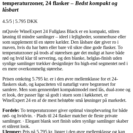
temperaturzoner, 24 flasker –
Bedst kompakt og
låsbart
4.5/5
|
5.795 DKK
mQuvée WineExpert 24 Fullglass Black er en kompakt, stilren
løsning til mindre samlinger – ideel i lejligheder, sommerhuse eller
som supplement til en større kælder. Den låsbare dør giver ro i
maven, hvis du har børn eller bare vil sikre dine gode flasker. To
temperaturzoner på trods af størrelsen gør det muligt at have både
rød og hvid klar til servering, og den blanke, helglas-finish uden
synlige samlinger trækker designlinjer fra high-end segmentet ned i
en mere overkommelig størrelse.
Prisen omkring 5.795 kr. er i den øvre mellemklasse for et 24-
flaskers skab, og kapaciteten vil naturligt være begrænset for
samlere. Men som gennemført kompaktmodel med lås, dual-zone og
et look, der passer lige så godt i stuen som i køkkenet, er
WineExpert 24 en af de mest helstøbte små løsninger på markedet.
Fordele:
To temperaturzoner giver optimal vinopbevaring for både
rød- og hvidvin. · Plads til 24 flasker matcher de fleste private
samlinger. · Elegant blank sort finish uden synlige samlinger skaber
et stilrent look.
Ulemper:
Pris på 5.795 kr. ligger i den øvre mellemklasse og kan