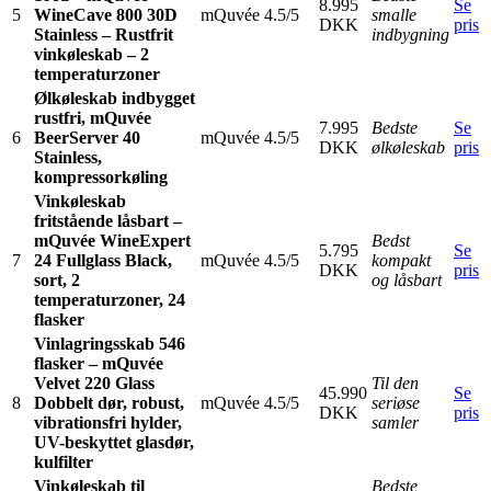
8.995
Se
5
WineCave 800 30D
mQuvée
4.5/5
smalle
DKK
pris
Stainless – Rustfrit
indbygning
vinkøleskab – 2
temperaturzoner
Ølkøleskab indbygget
rustfri, mQuvée
7.995
Bedste
Se
6
BeerServer 40
mQuvée
4.5/5
DKK
ølkøleskab
pris
Stainless,
kompressorkøling
Vinkøleskab
fritstående låsbart –
mQuvée WineExpert
Bedst
5.795
Se
7
24 Fullglass Black,
mQuvée
4.5/5
kompakt
DKK
pris
sort, 2
og låsbart
temperaturzoner, 24
flasker
Vinlagringsskab 546
flasker – mQuvée
Velvet 220 Glass
Til den
45.990
Se
8
Dobbelt dør, robust,
mQuvée
4.5/5
seriøse
DKK
pris
vibrationsfri hylder,
samler
UV-beskyttet glasdør,
kulfilter
Vinkøleskab til
Bedste