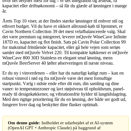
hvor det betyder mest for dig – er det integration og æstetik, rå
kapacitet eller driftsøkonomi – så får du glæde af løsningen i mange
år.
Årets Top 10 viser, at der findes stærke løsninger til enhver stil og
ethvert budget. Vil du have et sikkert allround-køb til hjemmet, er
Cavin Northern Collection 39 det mest velafbalancerede valg. Skal
det være premium og integreret, leverer mQuvée WineCave Infinite
187D ro, kapacitet og flot finish. Sats på Cavin Polar Collection 99
for maksimal fritstående kapacitet, eller gå hele vejen som seriøs
samler med mQuvée Velvet 220. Til kompakte køkkener er mQuvée
WineCave 800 30D Stainless en elegant smal løsning, mens
mQuvée BeerServer 40 løfter ølserveringen til næste niveau.
Er du ny i vinverdenen – eller har du naturligt køligt rum – kan en
robust vinreol i rød eg fra mQuvée være det mest fornuftige
startpunkt. Vælg i sidste ende efter dit rum, din samling og dine
vaner: to temperaturzoner og lavt støjniveau til opholdsrum, panel-
ready til designkøkkener, og vibrationsfrie hylder til langtidslagring.
Med den rigtige prioritering får du en løsning, der både ser godt ud,
fungerer hver dag og beskytter dine flasker optimalt.
Om denne guide:
Indholdet er udarbejdet af et AI-system
(OpenAI GPT + Anthropic Claude) på baggrund af