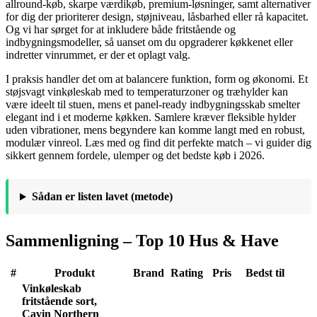
allround-køb, skarpe værdikøb, premium-løsninger, samt alternativer
for dig der prioriterer design, støjniveau, låsbarhed eller rå kapacitet.
Og vi har sørget for at inkludere både fritstående og
indbygningsmodeller, så uanset om du opgraderer køkkenet eller
indretter vinrummet, er der et oplagt valg.
I praksis handler det om at balancere funktion, form og økonomi. Et
støjsvagt vinkøleskab med to temperaturzoner og træhylder kan
være ideelt til stuen, mens et panel-ready indbygningsskab smelter
elegant ind i et moderne køkken. Samlere kræver fleksible hylder
uden vibrationer, mens begyndere kan komme langt med en robust,
modulær vinreol. Læs med og find dit perfekte match – vi guider dig
sikkert gennem fordele, ulemper og det bedste køb i 2026.
Sådan er listen lavet (metode)
Sammenligning – Top 10 Hus & Have
#
Produkt
Brand
Rating
Pris
Bedst til
Vinkøleskab
fritstående sort,
Cavin Northern