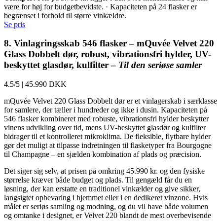
være for høj for budgetbevidste. · Kapaciteten på 24 flasker er
begrænset i forhold til større vinkældre.
Se pris
8. Vinlagringsskab 546 flasker – mQuvée Velvet 220
Glass Dobbelt dør, robust, vibrationsfri hylder, UV-
beskyttet glasdør, kulfilter –
Til den seriøse samler
4.5/5
|
45.990 DKK
mQuvée Velvet 220 Glass Dobbelt dør er et vinlagerskab i særklasse
for samlere, der tæller i hundreder og ikke i dusin. Kapaciteten på
546 flasker kombineret med robuste, vibrationsfri hylder beskytter
vinens udvikling over tid, mens UV-beskyttet glasdør og kulfilter
bidrager til et kontrolleret mikroklima. De fleksible, flytbare hylder
gør det muligt at tilpasse indretningen til flasketyper fra Bourgogne
til Champagne – en sjælden kombination af plads og præcision.
Det siger sig selv, at prisen på omkring 45.990 kr. og den fysiske
størrelse kræver både budget og plads. Til gengæld får du en
løsning, der kan erstatte en traditionel vinkælder og give sikker,
langsigtet opbevaring i hjemmet eller i en dedikeret vinzone. Hvis
målet er seriøs samling og modning, og du vil have både volumen
og omtanke i designet, er Velvet 220 blandt de mest overbevisende