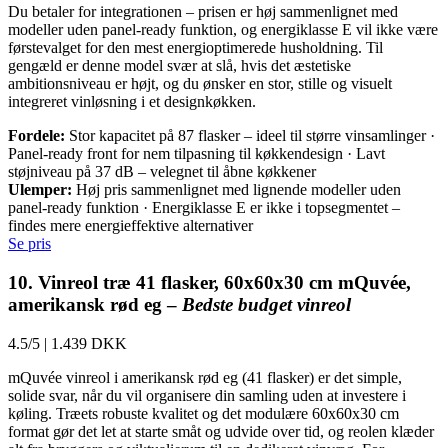
Du betaler for integrationen – prisen er høj sammenlignet med
modeller uden panel-ready funktion, og energiklasse E vil ikke være
førstevalget for den mest energioptimerede husholdning. Til
gengæld er denne model svær at slå, hvis det æstetiske
ambitionsniveau er højt, og du ønsker en stor, stille og visuelt
integreret vinløsning i et designkøkken.
Fordele:
Stor kapacitet på 87 flasker – ideel til større vinsamlinger ·
Panel-ready front for nem tilpasning til køkkendesign · Lavt
støjniveau på 37 dB – velegnet til åbne køkkener
Ulemper:
Høj pris sammenlignet med lignende modeller uden
panel-ready funktion · Energiklasse E er ikke i topsegmentet –
findes mere energieffektive alternativer
Se pris
10. Vinreol træ 41 flasker, 60x60x30 cm mQuvée,
amerikansk rød eg –
Bedste budget vinreol
4.5/5
|
1.439 DKK
mQuvée vinreol i amerikansk rød eg (41 flasker) er det simple,
solide svar, når du vil organisere din samling uden at investere i
køling. Træets robuste kvalitet og det modulære 60x60x30 cm
format gør det let at starte småt og udvide over tid, og reolen klæder