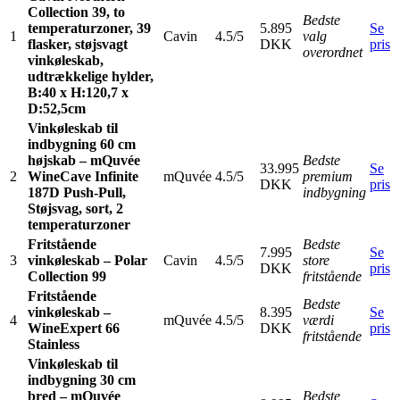
Collection 39, to
Bedste
temperaturzoner, 39
5.895
Se
1
Cavin
4.5/5
valg
flasker, støjsvagt
DKK
pris
overordnet
vinkøleskab,
udtrækkelige hylder,
B:40 x H:120,7 x
D:52,5cm
Vinkøleskab til
indbygning 60 cm
højskab – mQuvée
Bedste
33.995
Se
2
WineCave Infinite
mQuvée
4.5/5
premium
DKK
pris
187D Push-Pull,
indbygning
Støjsvag, sort, 2
temperaturzoner
Fritstående
Bedste
7.995
Se
3
vinkøleskab – Polar
Cavin
4.5/5
store
DKK
pris
Collection 99
fritstående
Fritstående
Bedste
vinkøleskab –
8.395
Se
4
mQuvée
4.5/5
værdi
WineExpert 66
DKK
pris
fritstående
Stainless
Vinkøleskab til
indbygning 30 cm
bred – mQuvée
Bedste