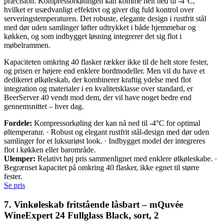
præcision. Kompressorkølingen kan komme helt ned til -4°C,
hvilket er usædvanligt effektivt og giver dig fuld kontrol over
serveringstemperaturen. Det robuste, elegante design i rustfrit stål
med dør uden samlinger løfter udtrykket i både hjemmebar og
køkken, og som indbygget løsning integrerer det sig flot i
møbelrammen.
Kapaciteten omkring 40 flasker rækker ikke til de helt store fester,
og prisen er højere end enklere bordmodeller. Men vil du have et
dedikeret ølkøleskab, der kombinerer kraftig ydelse med flot
integration og materialer i en kvalitetsklasse over standard, er
BeerServer 40 vendt mod dem, der vil have noget bedre end
gennemsnittet – hver dag.
Fordele:
Kompressorkøling der kan nå ned til -4°C for optimal
øltemperatur. · Robust og elegant rustfrit stål-design med dør uden
samlinger for et luksuriøst look. · Indbygget model der integreres
flot i køkken eller barområde.
Ulemper:
Relativt høj pris sammenlignet med enklere ølkøleskabe. ·
Begrænset kapacitet på omkring 40 flasker, ikke egnet til større
fester.
Se pris
7. Vinkøleskab fritstående låsbart – mQuvée
WineExpert 24 Fullglass Black, sort, 2