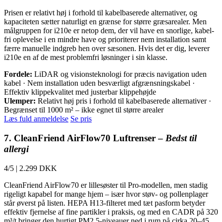
Prisen er relativt høj i forhold til kabelbaserede alternativer, og
kapaciteten sætter naturligt en grænse for større græsarealer. Men
målgruppen for i210e er netop dem, der vil have en snorlige, kabel-
fri oplevelse i en mindre have og prioriterer nem installation samt
færre manuelle indgreb hen over sæsonen. Hvis det er dig, leverer
i210e en af de mest problemfri løsninger i sin klasse.
Fordele:
LiDAR og visionsteknologi for præcis navigation uden
kabel · Nem installation uden besværligt afgrænsningskabel ·
Effektiv klippekvalitet med justerbar klippehøjde
Ulemper:
Relativt høj pris i forhold til kabelbaserede alternativer ·
Begrænset til 1000 m² – ikke egnet til større arealer
Læs fuld anmeldelse
Se pris
7. CleanFriend AirFlow70 Luftrenser –
Bedst til
allergi
4/5
|
2.299 DKK
CleanFriend AirFlow70 er lillesøster til Pro-modellen, men stadig
rigeligt kapabel for mange hjem – især hvor støv- og pollenplager
står øverst på listen. HEPA H13-filteret med tæt pasform betyder
effektiv fjernelse af fine partikler i praksis, og med en CADR på 320
m³/t bringer den hurtigt PM2.5-niveauer ned i rum på cirka 20–45