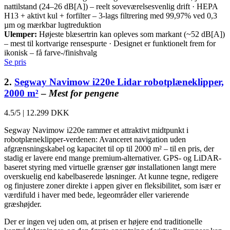
nattilstand (24–26 dB[A]) – reelt soveværelsesvenlig drift · HEPA
H13 + aktivt kul + forfilter – 3-lags filtrering med 99,97% ved 0,3
µm og mærkbar lugtreduktion
Ulemper:
Højeste blæsertrin kan opleves som markant (~52 dB[A])
– mest til kortvarige rensespurte · Designet er funktionelt frem for
ikonisk – få farve-/finishvalg
Se pris
2.
Segway Navimow i220e Lidar robotplæneklipper,
2000 m²
–
Mest for pengene
4.5/5
|
12.299 DKK
Segway Navimow i220e rammer et attraktivt midtpunkt i
robotplæneklipper-verdenen: Avanceret navigation uden
afgrænsningskabel og kapacitet til op til 2000 m² – til en pris, der
stadig er lavere end mange premium-alternativer. GPS- og LiDAR-
baseret styring med virtuelle grænser gør installationen langt mere
overskuelig end kabelbaserede løsninger. At kunne tegne, redigere
og finjustere zoner direkte i appen giver en fleksibilitet, som især er
værdifuld i haver med bede, legeområder eller varierende
græshøjder.
Der er ingen vej uden om, at prisen er højere end traditionelle