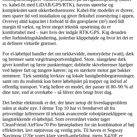
vs. kabel-fri med LiDAR/GPS/RTK), havens størrelse og
kompleksitet samt sikkerhedssensorer. Kabel-frie modeller er dyrere,
men sparer tid ved installation og giver fleksibel zonestyring i appen.
Overvej altid kapacitet i forhold til din græsplæne (m²) med lidt
margin til vækst, og hvor meget teknisk opsætning du er
komfortabel med – især hvis der indgår RTK/GPS. Kig desuden
efter forhindringshåndtering, justerbar klippehøjde og hvor let det er
at definere virtuelle grænser.
For el-løbehjul handler det om rækkevidde, motorydelse (watt), dæk
og bremser samt vægt/transportvenlighed. Store, slangeløse dæk
giver komfort og færre punkteringer; dobbelte skivebremser hjælper
ved højere fart og tungere kørere; og en stærkere motor gør bakker
nemmere. Tjek samtidig lovkrav og lokale hastighedsbegrænsninger,
samt om du realistisk kan bære løbehjulet på trapper og ind/ud af
offentlig transport. Vælg hellere en model, der passer til 80–90 % af
dine ture, end at overkøbe – så bliver den brugt hver dag.
Det bedste elektronik er det, der løser netop dit hverdagsproblem
uden at skabe nye. I denne Top 10 har vi fremhævet alt fra
prisvenlige luftrensere til teknisk avancerede robotplæneklippere og
langtrækkende el-løbehjul. Som overordnet vinder tager
CleanFriend AirFlow70 Pro førstepladsen for sin kombination af høj
effektivitet, lavt støjniveau og venlig pris. Til haven er Segway
Navimow i220e vores klare værdi-anbefaling, mens X420E er