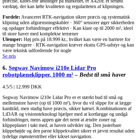
præcise, kabel-frie løsninger på markedet, er X420E et seriøst
værktøj, der kan løfte kvaliteten og regulariteten af klipningen.
Fordele:
Avanceret RTK-navigation sikrer præcis og systematisk
klipning uden afgrænsningskabler · 360° sensorer øger sikkerheden
og opdager forhindringer effektivt · Kan klare op til 2000 m², ideel
til store haver med komplekse terræner
Ulemper:
Høj pris på 18.999 kr., hvilket kan være en barriere for
mange brugere · RTK-navigation kræver ekstra GPS-udstyr og kan
være teknisk udfordrende for nogle
Se pris
6.
Segway Navimow i210e Lidar Pro
robotplæneklipper, 1000 m²
–
Bedst til små haver
4.5/5
|
12.999 DKK
Segway Navimow i210e Lidar Pro er et stærkt bud til små og
mellemstore haver (op til 1000 m²), hvor du vil slippe for at lægge
kanttråd, men stadig have præcis, sikker kørsel. Kombinationen af
LiDAR og visionsteknologi hjælper med at kortlægge og undgå
forhindringer, mens appen gør det nemt at ændre zoner og
klippeplaner i takt med, at haven udvikler sig. Den justerbare
klippehøjde og den pæne klippekvalitet sikrer et jævnt resultat uden
tydelige mønsterstriber eller kikset navigation.