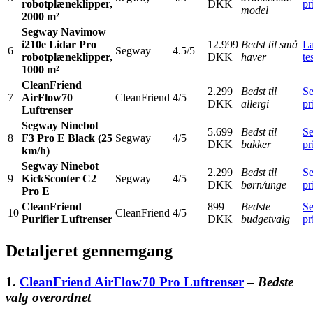
robotplæneklipper,
DKK
pr
model
2000 m²
Segway Navimow
i210e Lidar Pro
12.999
Bedst til små
L
6
Segway
4.5/5
robotplæneklipper,
DKK
haver
te
1000 m²
CleanFriend
2.299
Bedst til
S
7
AirFlow70
CleanFriend
4/5
DKK
allergi
pr
Luftrenser
Segway Ninebot
5.699
Bedst til
S
8
F3 Pro E Black (25
Segway
4/5
DKK
bakker
pr
km/h)
Segway Ninebot
2.299
Bedst til
S
9
KickScooter C2
Segway
4/5
DKK
børn/unge
pr
Pro E
CleanFriend
899
Bedste
S
10
CleanFriend
4/5
Purifier Luftrenser
DKK
budgetvalg
pr
Detaljeret gennemgang
1.
CleanFriend AirFlow70 Pro Luftrenser
–
Bedste
valg overordnet