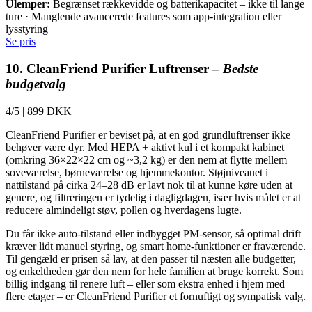
Ulemper:
Begrænset rækkevidde og batterikapacitet – ikke til lange
ture · Manglende avancerede features som app-integration eller
lysstyring
Se pris
10. CleanFriend Purifier Luftrenser –
Bedste
budgetvalg
4/5
|
899 DKK
CleanFriend Purifier er beviset på, at en god grundluftrenser ikke
behøver være dyr. Med HEPA + aktivt kul i et kompakt kabinet
(omkring 36×22×22 cm og ~3,2 kg) er den nem at flytte mellem
soveværelse, børneværelse og hjemmekontor. Støjniveauet i
nattilstand på cirka 24–28 dB er lavt nok til at kunne køre uden at
genere, og filtreringen er tydelig i dagligdagen, især hvis målet er at
reducere almindeligt støv, pollen og hverdagens lugte.
Du får ikke auto-tilstand eller indbygget PM-sensor, så optimal drift
kræver lidt manuel styring, og smart home-funktioner er fraværende.
Til gengæld er prisen så lav, at den passer til næsten alle budgetter,
og enkeltheden gør den nem for hele familien at bruge korrekt. Som
billig indgang til renere luft – eller som ekstra enhed i hjem med
flere etager – er CleanFriend Purifier et fornuftigt og sympatisk valg.