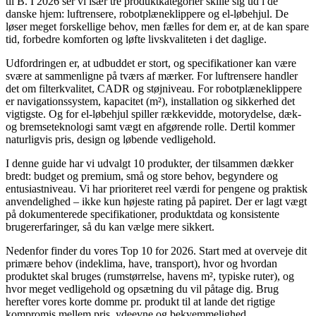
til B. I 2026 ser vi især tre produktkategorier skille sig ud i de
danske hjem: luftrensere, robotplæneklippere og el-løbehjul. De
løser meget forskellige behov, men fælles for dem er, at de kan spare
tid, forbedre komforten og løfte livskvaliteten i det daglige.
Udfordringen er, at udbuddet er stort, og specifikationer kan være
svære at sammenligne på tværs af mærker. For luftrensere handler
det om filterkvalitet, CADR og støjniveau. For robotplæneklippere
er navigationssystem, kapacitet (m²), installation og sikkerhed det
vigtigste. Og for el-løbehjul spiller rækkevidde, motorydelse, dæk-
og bremseteknologi samt vægt en afgørende rolle. Dertil kommer
naturligvis pris, design og løbende vedligehold.
I denne guide har vi udvalgt 10 produkter, der tilsammen dækker
bredt: budget og premium, små og store behov, begyndere og
entusiastniveau. Vi har prioriteret reel værdi for pengene og praktisk
anvendelighed – ikke kun højeste rating på papiret. Der er lagt vægt
på dokumenterede specifikationer, produktdata og konsistente
brugererfaringer, så du kan vælge mere sikkert.
Nedenfor finder du vores Top 10 for 2026. Start med at overveje dit
primære behov (indeklima, have, transport), hvor og hvordan
produktet skal bruges (rumstørrelse, havens m², typiske ruter), og
hvor meget vedligehold og opsætning du vil påtage dig. Brug
herefter vores korte domme pr. produkt til at lande det rigtige
kompromis mellem pris, ydeevne og bekvemmelighed.