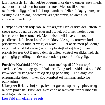
km/t, mens de 11″ slangeløse pneumatiske dæk dæmper ujævnheder
og reducerer risikoen for punkteringer. Med op til 80 km
rækkevidde ligger den helt i top blandt modeller til daglig transport –
særligt hvis din dag indebærer længere stræk, bakker eller
varierende underlag.
Ulempen ved den høje ydelse er vægten: Den er ikke den letteste at
slæbe med op ad trapper eller ind i toget, og prisen ligger i den
højere ende for segmentet. Men hvis du vil have et robust
pendlerredskab, hvor komfort, rækkevidde og motoroverskud
prioriteres over ultralet vægt, er Max G3 E et af de mest pålidelige
valg. Tjek altid lokale regler for tophastighed og brug – men i
praksis leverer G3 E netop den stabilitet, kontrol og sikkerhed, der
gør daglig pendling mindre trættende og mere forudsigelig.
Fordele:
Kraftfuld 2000 watt motor med op til 25 km/t topfart –
stærk acceleration og god til bakker · Lang rækkevidde på op til 80
km – ideel til længere ture og daglig pendling · 11" slangeløse
pneumatiske dæk – giver god komfort og minimal risiko for
punktering
Ulemper:
Relativt høj vægt, hvilket gør transport og opbevaring
mindre praktisk · Pris i den øvre ende af markedet for el løbehjul
med lignende funktioner
Læs fuld anmeldelse
Se pris