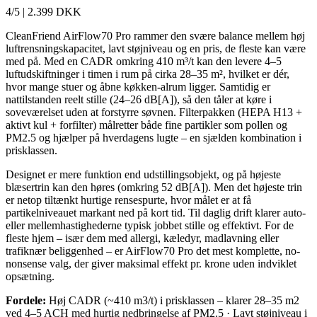
4/5
|
2.399 DKK
CleanFriend AirFlow70 Pro rammer den svære balance mellem høj
luftrensningskapacitet, lavt støjniveau og en pris, de fleste kan være
med på. Med en CADR omkring 410 m³/t kan den levere 4–5
luftudskiftninger i timen i rum på cirka 28–35 m², hvilket er dér,
hvor mange stuer og åbne køkken-alrum ligger. Samtidig er
nattilstanden reelt stille (24–26 dB[A]), så den tåler at køre i
soveværelset uden at forstyrre søvnen. Filterpakken (HEPA H13 +
aktivt kul + forfilter) målretter både fine partikler som pollen og
PM2.5 og hjælper på hverdagens lugte – en sjælden kombination i
prisklassen.
Designet er mere funktion end udstillingsobjekt, og på højeste
blæsertrin kan den høres (omkring 52 dB[A]). Men det højeste trin
er netop tiltænkt hurtige rensespurte, hvor målet er at få
partikelniveauet markant ned på kort tid. Til daglig drift klarer auto-
eller mellemhastighederne typisk jobbet stille og effektivt. For de
fleste hjem – især dem med allergi, kæledyr, madlavning eller
trafiknær beliggenhed – er AirFlow70 Pro det mest komplette, no-
nonsense valg, der giver maksimal effekt pr. krone uden indviklet
opsætning.
Fordele:
Høj CADR (~410 m3/t) i prisklassen – klarer 28–35 m2
ved 4–5 ACH med hurtig nedbringelse af PM2.5 · Lavt støjniveau i