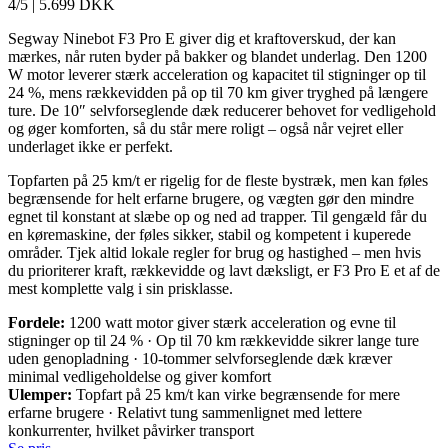
4/5
|
5.699 DKK
Segway Ninebot F3 Pro E giver dig et kraftoverskud, der kan
mærkes, når ruten byder på bakker og blandet underlag. Den 1200
W motor leverer stærk acceleration og kapacitet til stigninger op til
24 %, mens rækkevidden på op til 70 km giver tryghed på længere
ture. De 10″ selvforseglende dæk reducerer behovet for vedligehold
og øger komforten, så du står mere roligt – også når vejret eller
underlaget ikke er perfekt.
Topfarten på 25 km/t er rigelig for de fleste bystræk, men kan føles
begrænsende for helt erfarne brugere, og vægten gør den mindre
egnet til konstant at slæbe op og ned ad trapper. Til gengæld får du
en køremaskine, der føles sikker, stabil og kompetent i kuperede
områder. Tjek altid lokale regler for brug og hastighed – men hvis
du prioriterer kraft, rækkevidde og lavt dæksligt, er F3 Pro E et af de
mest komplette valg i sin prisklasse.
Fordele:
1200 watt motor giver stærk acceleration og evne til
stigninger op til 24 % · Op til 70 km rækkevidde sikrer lange ture
uden genopladning · 10-tommer selvforseglende dæk kræver
minimal vedligeholdelse og giver komfort
Ulemper:
Topfart på 25 km/t kan virke begrænsende for mere
erfarne brugere · Relativt tung sammenlignet med lettere
konkurrenter, hvilket påvirker transport