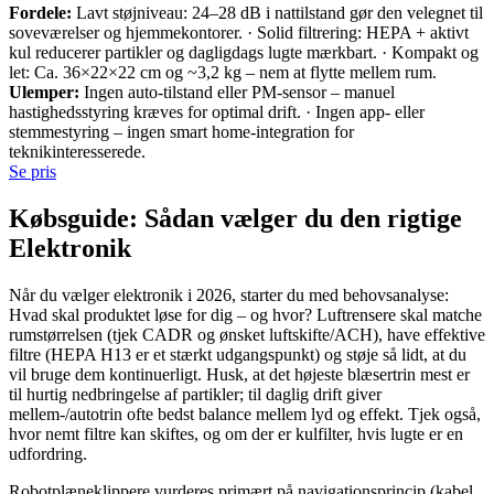
Fordele:
Lavt støjniveau: 24–28 dB i nattilstand gør den velegnet til
soveværelser og hjemmekontorer. · Solid filtrering: HEPA + aktivt
kul reducerer partikler og dagligdags lugte mærkbart. · Kompakt og
let: Ca. 36×22×22 cm og ~3,2 kg – nem at flytte mellem rum.
Ulemper:
Ingen auto-tilstand eller PM-sensor – manuel
hastighedsstyring kræves for optimal drift. · Ingen app- eller
stemmestyring – ingen smart home-integration for
teknikinteresserede.
Se pris
Købsguide: Sådan vælger du den rigtige
Elektronik
Når du vælger elektronik i 2026, starter du med behovsanalyse:
Hvad skal produktet løse for dig – og hvor? Luftrensere skal matche
rumstørrelsen (tjek CADR og ønsket luftskifte/ACH), have effektive
filtre (HEPA H13 er et stærkt udgangspunkt) og støje så lidt, at du
vil bruge dem kontinuerligt. Husk, at det højeste blæsertrin mest er
til hurtig nedbringelse af partikler; til daglig drift giver
mellem-/autotrin ofte bedst balance mellem lyd og effekt. Tjek også,
hvor nemt filtre kan skiftes, og om der er kulfilter, hvis lugte er en
udfordring.
Robotplæneklippere vurderes primært på navigationsprincip (kabel