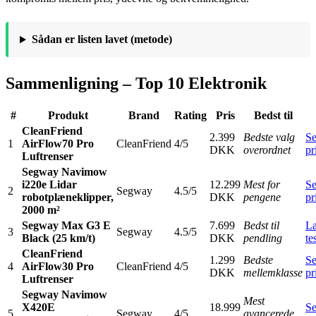
Sådan er listen lavet (metode)
Sammenligning – Top 10 Elektronik
#
Produkt
Brand
Rating
Pris
Bedst til
CleanFriend
2.399
Bedste valg
S
1
AirFlow70 Pro
CleanFriend
4/5
DKK
overordnet
pr
Luftrenser
Segway Navimow
i220e Lidar
12.299
Mest for
S
2
Segway
4.5/5
robotplæneklipper,
DKK
pengene
pr
2000 m²
Segway Max G3 E
7.699
Bedst til
L
3
Segway
4.5/5
Black (25 km/t)
DKK
pendling
te
CleanFriend
1.299
Bedste
S
4
AirFlow30 Pro
CleanFriend
4/5
DKK
mellemklasse
pr
Luftrenser
Segway Navimow
Mest
X420E
18.999
S
5
Segway
4/5
avancerede