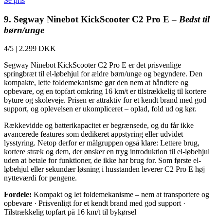
Se pris
9. Segway Ninebot KickScooter C2 Pro E –
Bedst til
børn/unge
4/5
|
2.299 DKK
Segway Ninebot KickScooter C2 Pro E er det prisvenlige
springbræt til el-løbehjul for ældre børn/unge og begyndere. Den
kompakte, lette foldemekanisme gør den nem at håndtere og
opbevare, og en topfart omkring 16 km/t er tilstrækkelig til kortere
byture og skoleveje. Prisen er attraktiv for et kendt brand med god
support, og oplevelsen er ukompliceret – oplad, fold ud og kør.
Rækkevidde og batterikapacitet er begrænsede, og du får ikke
avancerede features som dedikeret appstyring eller udvidet
lysstyring. Netop derfor er målgruppen også klare: Lettere brug,
kortere stræk og dem, der ønsker en tryg introduktion til el-løbehjul
uden at betale for funktioner, de ikke har brug for. Som første el-
løbehjul eller sekundær løsning i husstanden leverer C2 Pro E høj
nytteværdi for pengene.
Fordele:
Kompakt og let foldemekanisme – nem at transportere og
opbevare · Prisvenligt for et kendt brand med god support ·
Tilstrækkelig topfart på 16 km/t til bykørsel