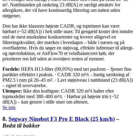
m². Nattilstanden på omkring 23 dB[A] er særligt attraktiv for
allergikere, der vil have kontinuerlig filtrering om natten uden
støjgener.
Den har ikke klassens højeste CADR, og toptrinnet kan være
hørbart (~52 dB[A]) i helt stille stuer. Til gengæld koster den mindre
end de mest muskuløse konkurrenter og leverer alligevel en
filtreringskvalitet, der mærkes i hverdagen – både i næsen og på
overfladerne. Hvis du søger en støjsvag, effektiv luftrenser til allergi-
og støvreduktion, er AirFlow70 et velafbalanceret køb, der
prioriterer ren luft uden at overdøve resten af rummet.
Fordele:
HEPA H13-filter (99,95%) med tæt pasform – fjerner fine
partikler effektivt i praksis. · CADR 320 m³/t – hurtig sænkning af
PM2.5 i rum på 20–45 m². · Lavt støjniveau i nattilstand (23 dB[A])
– egnet til soveværelse.
Ulemper:
Ikke den kraftigste: CADR 320 m³/t halter efter
topmodeller med 380–400 m³/t. · Hørbar på højeste trin (~52
dB[A]) – kan genere i stille stuer om aftenen.
Se pris
8.
Segway Ninebot F3 Pro E Black (25 km/h)
–
Bedst til bakker