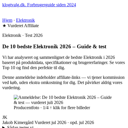
klogtvalg.dk
.
Forbrugerguide siden 2024
Hjem
·
Elektronik
★ Vurderet
Affiliate
Elektronik · Test 2026
De 10 bedste Elektronik 2026 – Guide & test
Vi har analyseret og sammenlignet de bedste Elektronik i 2026
baseret på produktdata, specifikationer og brugererfaringer. Se vores
Top 10 og find den perfekte til dig.
Denne anmeldelse indeholder affiliate-links — vi tjener kommission
ved køb, uden ekstra omkostning for dig. Det påvirker aldrig vores
vurdering.
Producentfoto · 1/4
↑ klik for flere billeder
JK
Jakob Kimergård
Vurderet jul 2026 · opd. jul 2026
Sådan tester vi
→