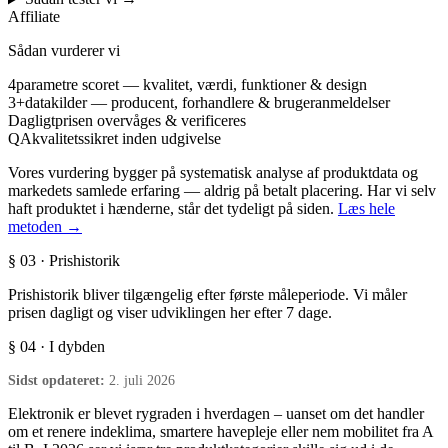
Affiliate
Sådan vurderer vi
4
parametre scoret — kvalitet, værdi, funktioner & design
3+
datakilder — producent, forhandlere & brugeranmeldelser
Dagligt
prisen overvåges & verificeres
QA
kvalitetssikret inden udgivelse
Vores vurdering bygger på systematisk analyse af produktdata og
markedets samlede erfaring — aldrig på betalt placering. Har vi selv
haft produktet i hænderne, står det tydeligt på siden.
Læs hele
metoden →
§ 03 · Prishistorik
Prishistorik bliver tilgængelig efter første måleperiode. Vi måler
prisen dagligt og viser udviklingen her efter 7 dage.
§ 04 · I dybden
Sidst opdateret:
2. juli 2026
Elektronik er blevet rygraden i hverdagen – uanset om det handler
om et renere indeklima, smartere havepleje eller nem mobilitet fra A