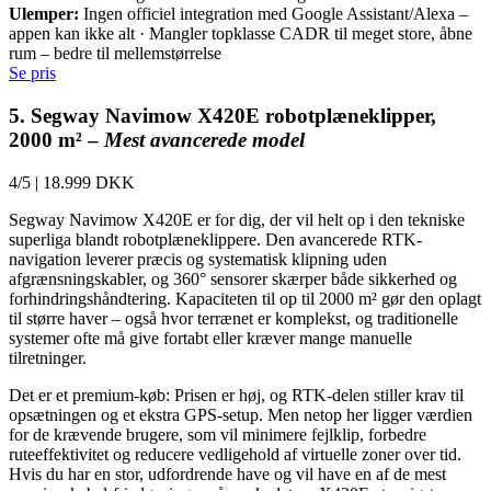
Ulemper:
Ingen officiel integration med Google Assistant/Alexa –
appen kan ikke alt · Mangler topklasse CADR til meget store, åbne
rum – bedre til mellemstørrelse
Se pris
5. Segway Navimow X420E robotplæneklipper,
2000 m² –
Mest avancerede model
4/5
|
18.999 DKK
Segway Navimow X420E er for dig, der vil helt op i den tekniske
superliga blandt robotplæneklippere. Den avancerede RTK-
navigation leverer præcis og systematisk klipning uden
afgrænsningskabler, og 360° sensorer skærper både sikkerhed og
forhindringshåndtering. Kapaciteten til op til 2000 m² gør den oplagt
til større haver – også hvor terrænet er komplekst, og traditionelle
systemer ofte må give fortabt eller kræver mange manuelle
tilretninger.
Det er et premium-køb: Prisen er høj, og RTK-delen stiller krav til
opsætningen og et ekstra GPS-setup. Men netop her ligger værdien
for de krævende brugere, som vil minimere fejlklip, forbedre
ruteeffektivitet og reducere vedligehold af virtuelle zoner over tid.
Hvis du har en stor, udfordrende have og vil have en af de mest