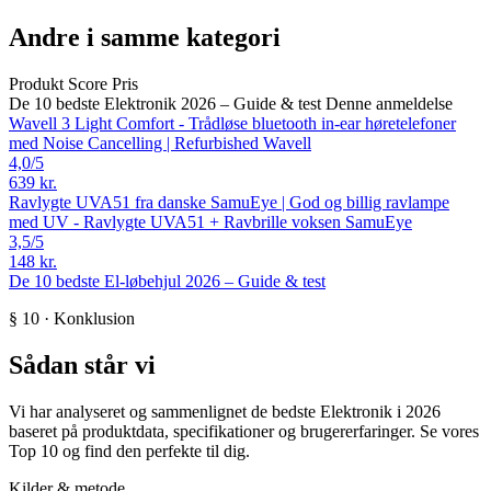
Andre i samme kategori
Produkt
Score
Pris
De 10 bedste Elektronik 2026 – Guide & test
Denne anmeldelse
Wavell 3 Light Comfort - Trådløse bluetooth in-ear høretelefoner
med Noise Cancelling | Refurbished
Wavell
4,0
/5
639 kr.
Ravlygte UVA51 fra danske SamuEye | God og billig ravlampe
med UV - Ravlygte UVA51 + Ravbrille voksen
SamuEye
3,5
/5
148 kr.
De 10 bedste El-løbehjul 2026 – Guide & test
§ 10 · Konklusion
Sådan står vi
Vi har analyseret og sammenlignet de bedste Elektronik i 2026
baseret på produktdata, specifikationer og brugererfaringer. Se vores
Top 10 og find den perfekte til dig.
Kilder & metode