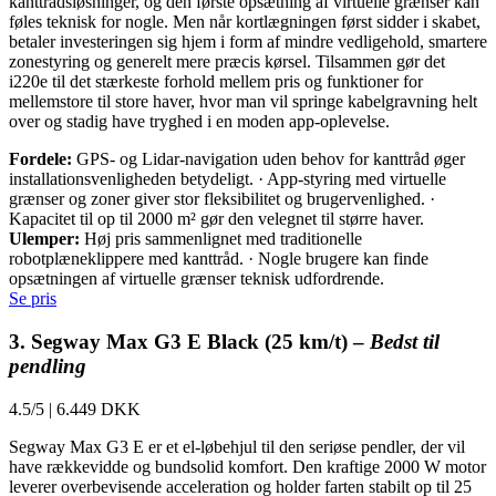
kanttrådsløsninger, og den første opsætning af virtuelle grænser kan
føles teknisk for nogle. Men når kortlægningen først sidder i skabet,
betaler investeringen sig hjem i form af mindre vedligehold, smartere
zonestyring og generelt mere præcis kørsel. Tilsammen gør det
i220e til det stærkeste forhold mellem pris og funktioner for
mellemstore til store haver, hvor man vil springe kabelgravning helt
over og stadig have tryghed i en moden app-oplevelse.
Fordele:
GPS- og Lidar-navigation uden behov for kanttråd øger
installationsvenligheden betydeligt. · App-styring med virtuelle
grænser og zoner giver stor fleksibilitet og brugervenlighed. ·
Kapacitet til op til 2000 m² gør den velegnet til større haver.
Ulemper:
Høj pris sammenlignet med traditionelle
robotplæneklippere med kanttråd. · Nogle brugere kan finde
opsætningen af virtuelle grænser teknisk udfordrende.
Se pris
3. Segway Max G3 E Black (25 km/t) –
Bedst til
pendling
4.5/5
|
6.449 DKK
Segway Max G3 E er et el-løbehjul til den seriøse pendler, der vil
have rækkevidde og bundsolid komfort. Den kraftige 2000 W motor
leverer overbevisende acceleration og holder farten stabilt op til 25