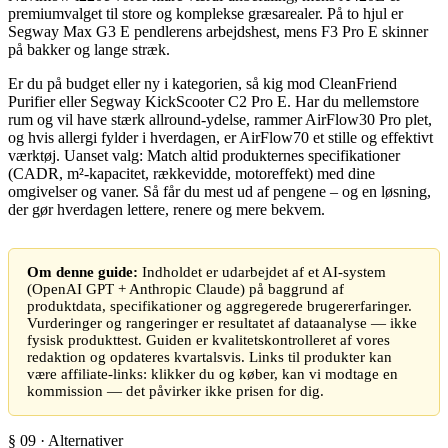
premiumvalget til store og komplekse græsarealer. På to hjul er
Segway Max G3 E pendlerens arbejdshest, mens F3 Pro E skinner
på bakker og lange stræk.
Er du på budget eller ny i kategorien, så kig mod CleanFriend
Purifier eller Segway KickScooter C2 Pro E. Har du mellemstore
rum og vil have stærk allround-ydelse, rammer AirFlow30 Pro plet,
og hvis allergi fylder i hverdagen, er AirFlow70 et stille og effektivt
værktøj. Uanset valg: Match altid produkternes specifikationer
(CADR, m²-kapacitet, rækkevidde, motoreffekt) med dine
omgivelser og vaner. Så får du mest ud af pengene – og en løsning,
der gør hverdagen lettere, renere og mere bekvem.
Om denne guide:
Indholdet er udarbejdet af et AI-system
(OpenAI GPT + Anthropic Claude) på baggrund af
produktdata, specifikationer og aggregerede brugererfaringer.
Vurderinger og rangeringer er resultatet af dataanalyse — ikke
fysisk produkttest. Guiden er kvalitetskontrolleret af vores
redaktion og opdateres kvartalsvis. Links til produkter kan
være affiliate-links: klikker du og køber, kan vi modtage en
kommission — det påvirker ikke prisen for dig.
§ 09 · Alternativer