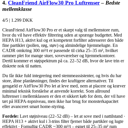
4.
CleanFriend AirFlow30 Pro Luftrenser
–
Bedste
mellemklasse
4/5
|
1.299 DKK
CleanFriend AirFlow30 Pro er et skarpt valg til mellemstore rum,
hvor du vil have effektiv filtrering uden at sprænge budgettet. Med
HEPA H13, aktivt kul og et kompetent forfilter adresserer den både
fine partikler (pollen, røg, støv) og almindelige hjemmelugte. En
CADR omkring 300 m³/t er passende til cirka 25–35 m², hvilket
rammer plet for mange stuer, soveværelser og hjemmekontorer.
Dertil kommer et støjspektrum på ca. 22–52 dB, hvor de lave trin er
diskrete nok til natten.
Du får ikke fuld integrering med stemmeassistenter, og hvis du har
store, åbne planløsninger, findes der kraftigere alternativer. Til
gengæld er AirFlow30 Pro let at leve med, nem at placere og kræver
minimal teknisk forståelse at anvende korrekt. Som allround
luftrenser i mellemklassen er den et sikkert køb for dem, der vil have
tæt på HEPA-topniveau, men ikke har brug for monsterkapacitet
eller avanceret smart home-styring.
Fordele:
Lavt støjniveau (22–52 dB) – let at sove med i nattilstand ·
HEPA H13 + aktivt kul i 3-trins filter fjerner både partikler og lugte
effektivt · Fornuftig CADR ~300 m³/t – egnet til 25–35 m² rum