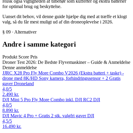
Husk også vigtigheden af tilbehør som kufferter og ekstra batterier
for optimal brug og beskyttelse.
Uanset dit behov, vil denne guide hjælpe dig med at træffe et klogt
valg, så du får mest muligt ud af din droneoplevelse i 2026.
§ 09 · Alternativer
Andre i samme kategori
Produkt
Score
Pris
Droner Test 2026: De Bedste Flyvemaskiner – Guide & Anmeldelse
Denne anmeldelse
JJRC X28 Pro Fly More Combo V2026 (Ekstra batteri + taske) -
drone med 8K/HD Sony kamera, forhindringssensor + 2 Gratis
gaver
Droneland
4,0
/5
2.490 kr.
DJI Mini 5 Pro Fly More Combo inkl. DJI RC2
DJI
4,0
/5
8.890 kr.
DJI Mavic 4 Pro + Gratis 2 stk. valgfri gaver
DJI
4,5
/5
16.490 kr.