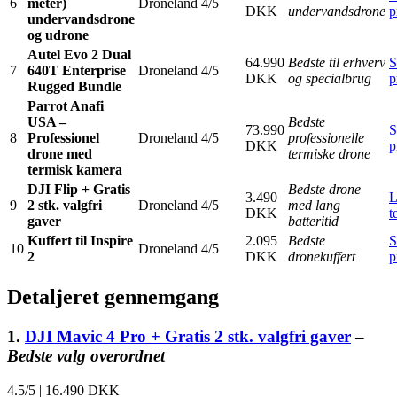
6
meter)
Droneland
4/5
DKK
undervandsdrone
p
undervandsdrone
og udrone
Autel Evo 2 Dual
64.990
Bedste til erhverv
S
7
640T Enterprise
Droneland
4/5
DKK
og specialbrug
p
Rugged Bundle
Parrot Anafi
USA –
Bedste
73.990
S
8
Professionel
Droneland
4/5
professionelle
DKK
p
drone med
termiske drone
termisk kamera
DJI Flip + Gratis
Bedste drone
3.490
L
9
2 stk. valgfri
Droneland
4/5
med lang
DKK
t
gaver
batteritid
Kuffert til Inspire
2.095
Bedste
S
10
Droneland
4/5
2
DKK
dronekuffert
p
Detaljeret gennemgang
1.
DJI Mavic 4 Pro + Gratis 2 stk. valgfri gaver
–
Bedste valg overordnet
4.5/5
|
16.490 DKK