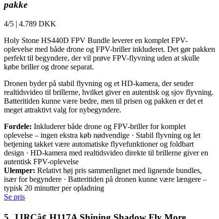
pakke
4/5
|
4.789 DKK
Holy Stone HS440D FPV Bundle leverer en komplet FPV-
oplevelse med både drone og FPV-briller inkluderet. Det gør pakken
perfekt til begyndere, der vil prøve FPV-flyvning uden at skulle
købe briller og drone separat.
Dronen byder på stabil flyvning og et HD-kamera, der sender
realtidsvideo til brillerne, hvilket giver en autentisk og sjov flyvning.
Batteritiden kunne være bedre, men til prisen og pakken er det et
meget attraktivt valg for nybegyndere.
Fordele:
Inkluderer både drone og FPV-briller for komplet
oplevelse – ingen ekstra køb nødvendige · Stabil flyvning og let
betjening takket være automatiske flyvefunktioner og foldbart
design · HD-kamera med realtidsvideo direkte til brillerne giver en
autentisk FPV-oplevelse
Ulemper:
Relativt høj pris sammenlignet med lignende bundles,
især for begyndere · Batteritiden på dronen kunne være længere –
typisk 20 minutter per opladning
Se pris
5. JJRCâ¢ H117A Shining Shadow Fly More