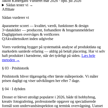
Jakob Kimergård
Vurderet mar 2026 · opd. jul 2026
Sådan tester vi
→
Affiliate
Sådan vurderer vi
4
parametre scoret — kvalitet, værdi, funktioner & design
3+
datakilder — producent, forhandlere & brugeranmeldelser
Dagligt
prisen overvåges & verificeres
QA
kvalitetssikret inden udgivelse
Vores vurdering bygger på systematisk analyse af produktdata og
markedets samlede erfaring — aldrig på betalt placering. Har vi selv
haft produktet i hænderne, står det tydeligt på siden.
Læs hele
metoden →
§ 03 · Prishistorik
Prishistorik bliver tilgængelig efter første måleperiode. Vi måler
prisen dagligt og viser udviklingen her efter 7 dage.
§ 04 · I dybden
Droner er blevet utroligt populære i 2026, både til hobbybrug,
kreativ fotografering, professionelle opgaver og specialiserede
formål som undervandsinspektion og termisk overvågning. Uanset