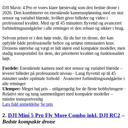
DJI Mavic 4 Pro er vores klare førstevalg som den bedste drone i
2026. Den kombinerer en enestående kameraopløsning med en stor
sensor og variabel blænde, hvilket giver billeder og video i
professionel kvalitet. Med op til 45 minutters flyvetid og avanceret
forhindringsundgåelse i alle retninger er den robust og sikker i brug.
Selvom prisen er i den høje ende, får du her en drone, der kan
opfylde både professionelle behov og seriøse entusiasters krav.
Dronens størrelse og vægt er lidt større end kompakte modeller, men
stadig transportabel for dem, der prioriterer kvalitet og funktionalitet
højt.
Fordele:
Enestående kamera med stor sensor og variabel blænde –
leverer billeder på professionelt niveau · Lang flyvetid op til 45
minutter under optimale forhold · Avanceret forhindringsundgåelse i
alle retninger
Ulemper:
Meget høj pris – utilgængelig for de fleste hobbybrugere ·
Relativt stor og tung sammenlignet med kompakte modeller –
mindre transportvenlig
Læs fuld anmeldelse
Se pris
2.
DJI Mini 5 Pro Fly More Combo inkl. DJI RC2
–
Bedste kompakte drone