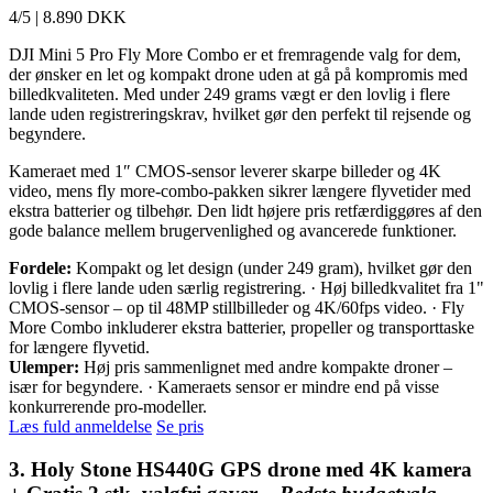
4/5
|
8.890 DKK
DJI Mini 5 Pro Fly More Combo er et fremragende valg for dem,
der ønsker en let og kompakt drone uden at gå på kompromis med
billedkvaliteten. Med under 249 grams vægt er den lovlig i flere
lande uden registreringskrav, hvilket gør den perfekt til rejsende og
begyndere.
Kameraet med 1″ CMOS-sensor leverer skarpe billeder og 4K
video, mens fly more-combo-pakken sikrer længere flyvetider med
ekstra batterier og tilbehør. Den lidt højere pris retfærdiggøres af den
gode balance mellem brugervenlighed og avancerede funktioner.
Fordele:
Kompakt og let design (under 249 gram), hvilket gør den
lovlig i flere lande uden særlig registrering. · Høj billedkvalitet fra 1"
CMOS-sensor – op til 48MP stillbilleder og 4K/60fps video. · Fly
More Combo inkluderer ekstra batterier, propeller og transporttaske
for længere flyvetid.
Ulemper:
Høj pris sammenlignet med andre kompakte droner –
især for begyndere. · Kameraets sensor er mindre end på visse
konkurrerende pro-modeller.
Læs fuld anmeldelse
Se pris
3. Holy Stone HS440G GPS drone med 4K kamera