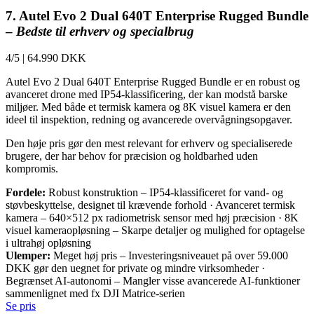
7. Autel Evo 2 Dual 640T Enterprise Rugged Bundle
–
Bedste til erhverv og specialbrug
4/5
|
64.990 DKK
Autel Evo 2 Dual 640T Enterprise Rugged Bundle er en robust og
avanceret drone med IP54-klassificering, der kan modstå barske
miljøer. Med både et termisk kamera og 8K visuel kamera er den
ideel til inspektion, redning og avancerede overvågningsopgaver.
Den høje pris gør den mest relevant for erhverv og specialiserede
brugere, der har behov for præcision og holdbarhed uden
kompromis.
Fordele:
Robust konstruktion – IP54-klassificeret for vand- og
støvbeskyttelse, designet til krævende forhold · Avanceret termisk
kamera – 640×512 px radiometrisk sensor med høj præcision · 8K
visuel kameraopløsning – Skarpe detaljer og mulighed for optagelse
i ultrahøj opløsning
Ulemper:
Meget høj pris – Investeringsniveauet på over 59.000
DKK gør den uegnet for private og mindre virksomheder ·
Begrænset AI-autonomi – Mangler visse avancerede AI-funktioner
sammenlignet med fx DJI Matrice-serien
Se pris