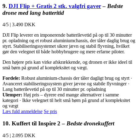
9.
DJI Flip + Gratis 2 stk. valgfri gaver
–
Bedste
drone med lang batteritid
4/5
|
3.490 DKK
DJI Flip leverer en imponerende batterilevetid på op til 30 minutter
pr. opladning og et robust aluminiumchassis, der tåler daglig brug og
styrt. Stabiliseringssystemet sikrer jævn og stabil flyvning, hvilket
gør den velegnet til både hobbybrugere og mere erfarne piloter.
Den højere pris kan virke afskrækkende, og dronen er ikke ideel til
små børn på grund af kompleksitet og vægt.
Fordele:
Robust aluminium-chassis der tåler dagligt brug og styrt ·
Avanceret stabiliseringssystem giver jævne og stabile flyvninger ·
Lang batterilevetid på op til 30 minutter pr. opladning
Ulemper:
Høj pris – dyrere end mange alternativer i samme
kategori · Ikke velegnet til helt små børn på grund af kompleksitet
og vægt
Læs fuld anmeldelse
Se pris
10. Kuffert til Inspire 2 –
Bedste dronekuffert
4/5
|
2.095 DKK