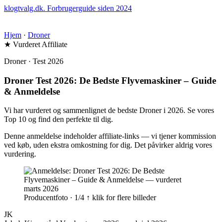
klogtvalg.dk
.
Forbrugerguide siden 2024
Hjem
·
Droner
★ Vurderet
Affiliate
Droner · Test 2026
Droner Test 2026: De Bedste Flyvemaskiner – Guide
& Anmeldelse
Vi har vurderet og sammenlignet de bedste Droner i 2026. Se vores
Top 10 og find den perfekte til dig.
Denne anmeldelse indeholder affiliate-links — vi tjener kommission
ved køb, uden ekstra omkostning for dig. Det påvirker aldrig vores
vurdering.
Producentfoto · 1/4
↑ klik for flere billeder
JK