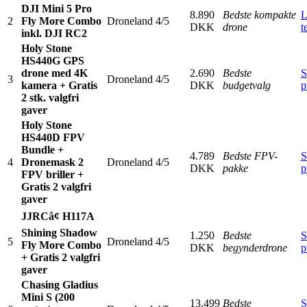
DJI Mini 5 Pro
8.890
Bedste kompakte
L
2
Fly More Combo
Droneland
4/5
DKK
drone
t
inkl. DJI RC2
Holy Stone
HS440G GPS
drone med 4K
2.690
Bedste
S
3
Droneland
4/5
kamera + Gratis
DKK
budgetvalg
p
2 stk. valgfri
gaver
Holy Stone
HS440D FPV
Bundle +
4.789
Bedste FPV-
S
4
Dronemask 2
Droneland
4/5
DKK
pakke
p
FPV briller +
Gratis 2 valgfri
gaver
JJRCâ¢ H117A
Shining Shadow
1.250
Bedste
S
5
Droneland
4/5
Fly More Combo
DKK
begynderdrone
p
+ Gratis 2 valgfri
gaver
Chasing Gladius
Mini S (200
13.499
Bedste
S