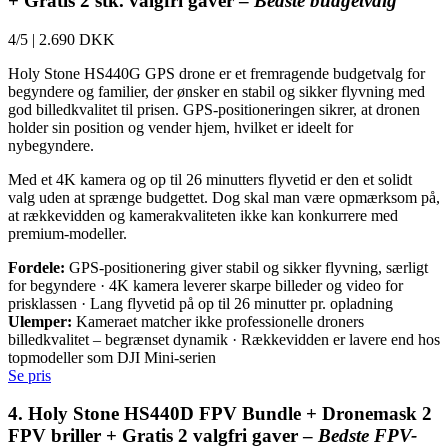
+ Gratis 2 stk. valgfri gaver –
Bedste budgetvalg
4/5
|
2.690 DKK
Holy Stone HS440G GPS drone er et fremragende budgetvalg for
begyndere og familier, der ønsker en stabil og sikker flyvning med
god billedkvalitet til prisen. GPS-positioneringen sikrer, at dronen
holder sin position og vender hjem, hvilket er ideelt for
nybegyndere.
Med et 4K kamera og op til 26 minutters flyvetid er den et solidt
valg uden at sprænge budgettet. Dog skal man være opmærksom på,
at rækkevidden og kamerakvaliteten ikke kan konkurrere med
premium-modeller.
Fordele:
GPS-positionering giver stabil og sikker flyvning, særligt
for begyndere · 4K kamera leverer skarpe billeder og video for
prisklassen · Lang flyvetid på op til 26 minutter pr. opladning
Ulemper:
Kameraet matcher ikke professionelle droners
billedkvalitet – begrænset dynamik · Rækkevidden er lavere end hos
topmodeller som DJI Mini-serien
Se pris
4. Holy Stone HS440D FPV Bundle + Dronemask 2
FPV briller + Gratis 2 valgfri gaver –
Bedste FPV-