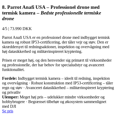
8. Parrot Anafi USA – Professionel drone med
termisk kamera –
Bedste professionelle termiske
drone
4/5
|
73.990 DKK
Parrot Anafi USA er en professionel drone med indbygget termisk
kamera og robust IP53-certificering, der tåler vejr og støv. Den er
skræddersyet til redningsaktioner, inspektion og overvågning med
høj datasikkerhed og militærinspireret kryptering.
Prisen er meget høj, og den henvender sig primært til virksomheder
og professionelle, der har behov for specialudstyr og avanceret
funktionalitet.
Fordele:
Indbygget termisk kamera – ideelt til redning, inspektion
og overvågning · Robust konstruktion med IP53-certificering – tåler
regn og støv · Avanceret datasikkerhed – militærinspireret kryptering
og privatliv
Ulemper:
Meget høj pris – udelukker mindre virksomheder og
hobbybrugere · Begrænset tilbehør og økosystem sammenlignet
med DJI
Se pris