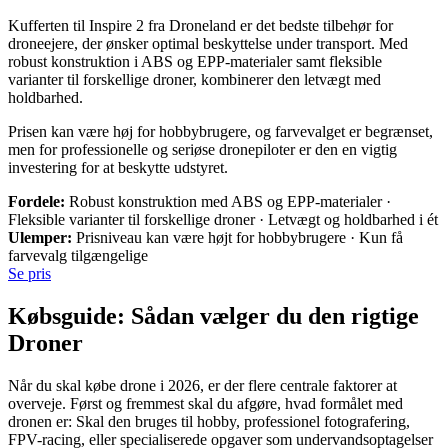
Kufferten til Inspire 2 fra Droneland er det bedste tilbehør for
droneejere, der ønsker optimal beskyttelse under transport. Med
robust konstruktion i ABS og EPP-materialer samt fleksible
varianter til forskellige droner, kombinerer den letvægt med
holdbarhed.
Prisen kan være høj for hobbybrugere, og farvevalget er begrænset,
men for professionelle og seriøse dronepiloter er den en vigtig
investering for at beskytte udstyret.
Fordele:
Robust konstruktion med ABS og EPP-materialer ·
Fleksible varianter til forskellige droner · Letvægt og holdbarhed i ét
Ulemper:
Prisniveau kan være højt for hobbybrugere · Kun få
farvevalg tilgængelige
Se pris
Købsguide: Sådan vælger du den rigtige
Droner
Når du skal købe drone i 2026, er der flere centrale faktorer at
overveje. Først og fremmest skal du afgøre, hvad formålet med
dronen er: Skal den bruges til hobby, professionel fotografering,
FPV-racing, eller specialiserede opgaver som undervandsoptagelser