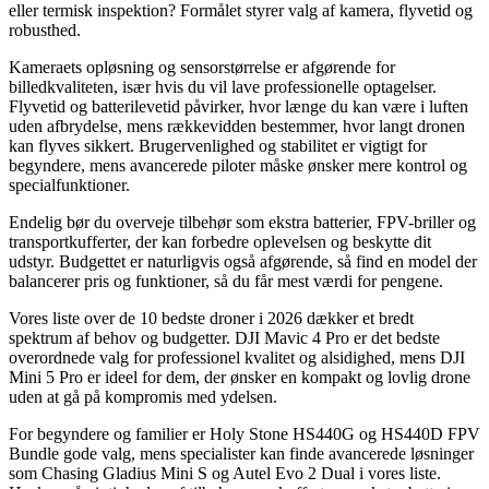
eller termisk inspektion? Formålet styrer valg af kamera, flyvetid og
robusthed.
Kameraets opløsning og sensorstørrelse er afgørende for
billedkvaliteten, især hvis du vil lave professionelle optagelser.
Flyvetid og batterilevetid påvirker, hvor længe du kan være i luften
uden afbrydelse, mens rækkevidden bestemmer, hvor langt dronen
kan flyves sikkert. Brugervenlighed og stabilitet er vigtigt for
begyndere, mens avancerede piloter måske ønsker mere kontrol og
specialfunktioner.
Endelig bør du overveje tilbehør som ekstra batterier, FPV-briller og
transportkufferter, der kan forbedre oplevelsen og beskytte dit
udstyr. Budgettet er naturligvis også afgørende, så find en model der
balancerer pris og funktioner, så du får mest værdi for pengene.
Vores liste over de 10 bedste droner i 2026 dækker et bredt
spektrum af behov og budgetter. DJI Mavic 4 Pro er det bedste
overordnede valg for professionel kvalitet og alsidighed, mens DJI
Mini 5 Pro er ideel for dem, der ønsker en kompakt og lovlig drone
uden at gå på kompromis med ydelsen.
For begyndere og familier er Holy Stone HS440G og HS440D FPV
Bundle gode valg, mens specialister kan finde avancerede løsninger
som Chasing Gladius Mini S og Autel Evo 2 Dual i vores liste.