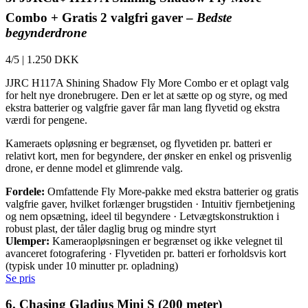
Combo + Gratis 2 valgfri gaver –
Bedste
begynderdrone
4/5
|
1.250 DKK
JJRC H117A Shining Shadow Fly More Combo er et oplagt valg
for helt nye dronebrugere. Den er let at sætte op og styre, og med
ekstra batterier og valgfrie gaver får man lang flyvetid og ekstra
værdi for pengene.
Kameraets opløsning er begrænset, og flyvetiden pr. batteri er
relativt kort, men for begyndere, der ønsker en enkel og prisvenlig
drone, er denne model et glimrende valg.
Fordele:
Omfattende Fly More-pakke med ekstra batterier og gratis
valgfrie gaver, hvilket forlænger brugstiden · Intuitiv fjernbetjening
og nem opsætning, ideel til begyndere · Letvægtskonstruktion i
robust plast, der tåler daglig brug og mindre styrt
Ulemper:
Kameraopløsningen er begrænset og ikke velegnet til
avanceret fotografering · Flyvetiden pr. batteri er forholdsvis kort
(typisk under 10 minutter pr. opladning)
Se pris
6. Chasing Gladius Mini S (200 meter)