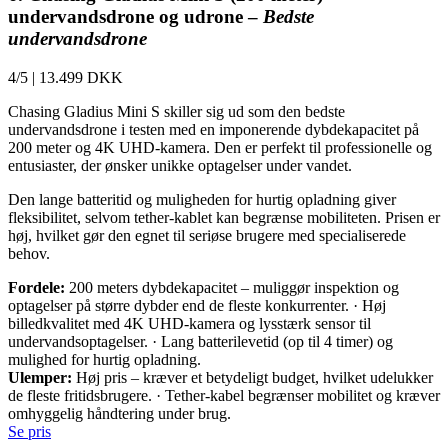
undervandsdrone og udrone –
Bedste
undervandsdrone
4/5
|
13.499 DKK
Chasing Gladius Mini S skiller sig ud som den bedste
undervandsdrone i testen med en imponerende dybdekapacitet på
200 meter og 4K UHD-kamera. Den er perfekt til professionelle og
entusiaster, der ønsker unikke optagelser under vandet.
Den lange batteritid og muligheden for hurtig opladning giver
fleksibilitet, selvom tether-kablet kan begrænse mobiliteten. Prisen er
høj, hvilket gør den egnet til seriøse brugere med specialiserede
behov.
Fordele:
200 meters dybdekapacitet – muliggør inspektion og
optagelser på større dybder end de fleste konkurrenter. · Høj
billedkvalitet med 4K UHD-kamera og lysstærk sensor til
undervandsoptagelser. · Lang batterilevetid (op til 4 timer) og
mulighed for hurtig opladning.
Ulemper:
Høj pris – kræver et betydeligt budget, hvilket udelukker
de fleste fritidsbrugere. · Tether-kabel begrænser mobilitet og kræver
omhyggelig håndtering under brug.
Se pris