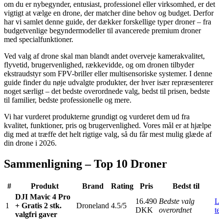
om du er nybegynder, entusiast, professionel eller virksomhed, er det
vigtigt at vælge en drone, der matcher dine behov og budget. Derfor
har vi samlet denne guide, der dækker forskellige typer droner – fra
budgetvenlige begyndermodeller til avancerede premium droner
med specialfunktioner.
Ved valg af drone skal man blandt andet overveje kamerakvalitet,
flyvetid, brugervenlighed, rækkevidde, og om dronen tilbyder
ekstraudstyr som FPV-briller eller multisensoriske systemer. I denne
guide finder du nøje udvalgte produkter, der hver især repræsenterer
noget særligt – det bedste overordnede valg, bedst til prisen, bedste
til familier, bedste professionelle og mere.
Vi har vurderet produkterne grundigt og vurderet dem ud fra
kvalitet, funktioner, pris og brugervenlighed. Vores mål er at hjælpe
dig med at træffe det helt rigtige valg, så du får mest mulig glæde af
din drone i 2026.
Sammenligning – Top 10 Droner
#
Produkt
Brand
Rating
Pris
Bedst til
DJI Mavic 4 Pro
16.490
Bedste valg
L
1
+ Gratis 2 stk.
Droneland
4.5/5
DKK
overordnet
t
valgfri gaver