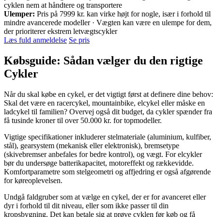
cyklen nem at håndtere og transportere
Ulemper:
Pris på 7999 kr. kan virke højt for nogle, især i forhold til
mindre avancerede modeller · Vægten kan være en ulempe for dem,
der prioriterer ekstrem letvægtscykler
Læs fuld anmeldelse
Se pris
Købsguide: Sådan vælger du den rigtige
Cykler
Når du skal købe en cykel, er det vigtigt først at definere dine behov:
Skal det være en racercykel, mountainbike, elcykel eller måske en
ladcykel til familien? Overvej også dit budget, da cykler spænder fra
få tusinde kroner til over 50.000 kr. for topmodeller.
Vigtige specifikationer inkluderer stelmateriale (aluminium, kulfiber,
stål), gearsystem (mekanisk eller elektronisk), bremsetype
(skivebremser anbefales for bedre kontrol), og vægt. For elcykler
bør du undersøge batterikapacitet, motoreffekt og rækkevidde.
Komfortparametre som stelgeometri og affjedring er også afgørende
for køreoplevelsen.
Undgå faldgruber som at vælge en cykel, der er for avanceret eller
dyr i forhold til dit niveau, eller som ikke passer til din
kropsbygning. Det kan betale sig at prøve cyklen før køb og få