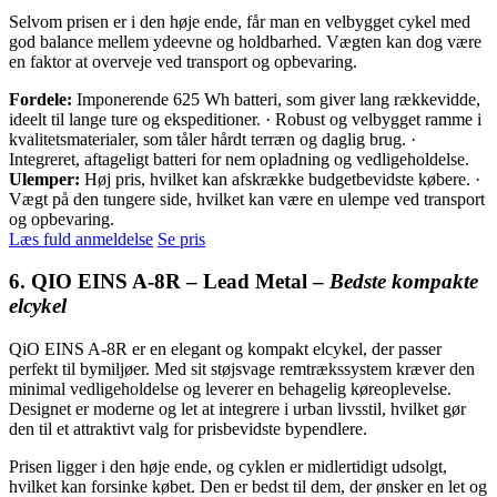
Selvom prisen er i den høje ende, får man en velbygget cykel med
god balance mellem ydeevne og holdbarhed. Vægten kan dog være
en faktor at overveje ved transport og opbevaring.
Fordele:
Imponerende 625 Wh batteri, som giver lang rækkevidde,
ideelt til lange ture og ekspeditioner. · Robust og velbygget ramme i
kvalitetsmaterialer, som tåler hårdt terræn og daglig brug. ·
Integreret, aftageligt batteri for nem opladning og vedligeholdelse.
Ulemper:
Høj pris, hvilket kan afskrække budgetbevidste købere. ·
Vægt på den tungere side, hvilket kan være en ulempe ved transport
og opbevaring.
Læs fuld anmeldelse
Se pris
6. QIO EINS A-8R – Lead Metal –
Bedste kompakte
elcykel
QiO EINS A-8R er en elegant og kompakt elcykel, der passer
perfekt til bymiljøer. Med sit støjsvage remtrækssystem kræver den
minimal vedligeholdelse og leverer en behagelig køreoplevelse.
Designet er moderne og let at integrere i urban livsstil, hvilket gør
den til et attraktivt valg for prisbevidste bypendlere.
Prisen ligger i den høje ende, og cyklen er midlertidigt udsolgt,
hvilket kan forsinke købet. Den er bedst til dem, der ønsker en let og