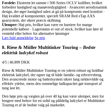
Fordele:
Ekstremt let ramme i 500 Series OCLV kulfiber, hvilket
forbedrer hastighed og manøvredygtighed · Avanceret aerodynamisk
design, der øger hastighed uden at gå på kompromis med komfort ·
Høj kvalitet af komponenter, specielt SRAM Red eTap AXS
gearsystem, der sikrer præcis skiftning
Ulemper:
Høj pris, hvilket kan være en barriere for mange
potentielle købere · Lagerstatus er out of stock, hvilket kan føre til
ventetid eller behov for alternative løsninger
Læs fuld anmeldelse
Se pris
8. Riese & Müller Multitinker Touring –
Bedste
elektrisk ladcykel robust
4/5
|
46.899 DKK
Riese & Müller Multitinker Touring er en yderst robust og holdbar
elektrisk ladcykel, der egner sig til både familie- og erhvervsbrug.
Den avancerede motor og batterisystem sikrer lang rækkevidde og
effektiv ydelse, mens den rummelige ladkapacitet gør transport af
tung last let.
Den høje pris og vægten på over 40 kg kan være ulemper, men for
brugere med behov for en solid og pålidelig ladcykel er Multitinker
Touring et af de bedste valg på markedet.