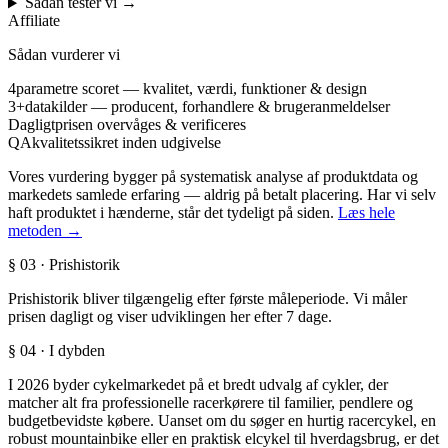
Sådan tester vi
→
Affiliate
Sådan vurderer vi
4
parametre scoret — kvalitet, værdi, funktioner & design
3+
datakilder — producent, forhandlere & brugeranmeldelser
Dagligt
prisen overvåges & verificeres
QA
kvalitetssikret inden udgivelse
Vores vurdering bygger på systematisk analyse af produktdata og
markedets samlede erfaring — aldrig på betalt placering. Har vi selv
haft produktet i hænderne, står det tydeligt på siden.
Læs hele
metoden →
§ 03 · Prishistorik
Prishistorik bliver tilgængelig efter første måleperiode. Vi måler
prisen dagligt og viser udviklingen her efter 7 dage.
§ 04 · I dybden
I 2026 byder cykelmarkedet på et bredt udvalg af cykler, der
matcher alt fra professionelle racerkørere til familier, pendlere og
budgetbevidste købere. Uanset om du søger en hurtig racercykel, en
robust mountainbike eller en praktisk elcykel til hverdagsbrug, er det