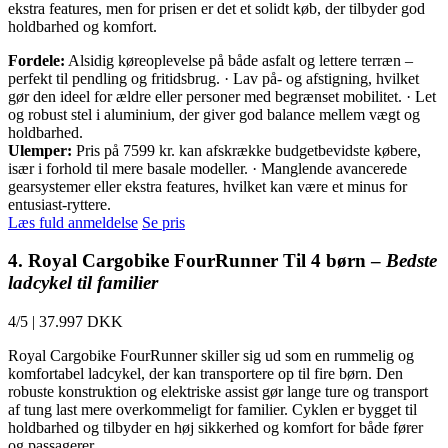
ekstra features, men for prisen er det et solidt køb, der tilbyder god
holdbarhed og komfort.
Fordele:
Alsidig køreoplevelse på både asfalt og lettere terræn –
perfekt til pendling og fritidsbrug. · Lav på- og afstigning, hvilket
gør den ideel for ældre eller personer med begrænset mobilitet. · Let
og robust stel i aluminium, der giver god balance mellem vægt og
holdbarhed.
Ulemper:
Pris på 7599 kr. kan afskrække budgetbevidste købere,
især i forhold til mere basale modeller. · Manglende avancerede
gearsystemer eller ekstra features, hvilket kan være et minus for
entusiast-ryttere.
Læs fuld anmeldelse
Se pris
4. Royal Cargobike FourRunner Til 4 børn –
Bedste
ladcykel til familier
4/5
|
37.997 DKK
Royal Cargobike FourRunner skiller sig ud som en rummelig og
komfortabel ladcykel, der kan transportere op til fire børn. Den
robuste konstruktion og elektriske assist gør lange ture og transport
af tung last mere overkommeligt for familier. Cyklen er bygget til
holdbarhed og tilbyder en høj sikkerhed og komfort for både fører
og passagerer.