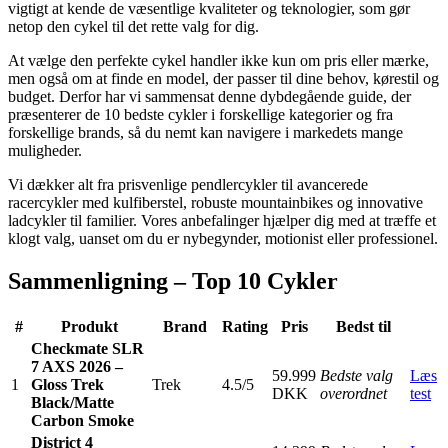
vigtigt at kende de væsentlige kvaliteter og teknologier, som gør
netop den cykel til det rette valg for dig.
At vælge den perfekte cykel handler ikke kun om pris eller mærke,
men også om at finde en model, der passer til dine behov, kørestil og
budget. Derfor har vi sammensat denne dybdegående guide, der
præsenterer de 10 bedste cykler i forskellige kategorier og fra
forskellige brands, så du nemt kan navigere i markedets mange
muligheder.
Vi dækker alt fra prisvenlige pendlercykler til avancerede
racercykler med kulfiberstel, robuste mountainbikes og innovative
ladcykler til familier. Vores anbefalinger hjælper dig med at træffe et
klogt valg, uanset om du er nybegynder, motionist eller professionel.
Sammenligning – Top 10 Cykler
#
Produkt
Brand
Rating
Pris
Bedst til
Checkmate SLR
7 AXS 2026 –
59.999
Bedste valg
Læs
1
Gloss Trek
Trek
4.5/5
DKK
overordnet
test
Black/Matte
Carbon Smoke
District 4