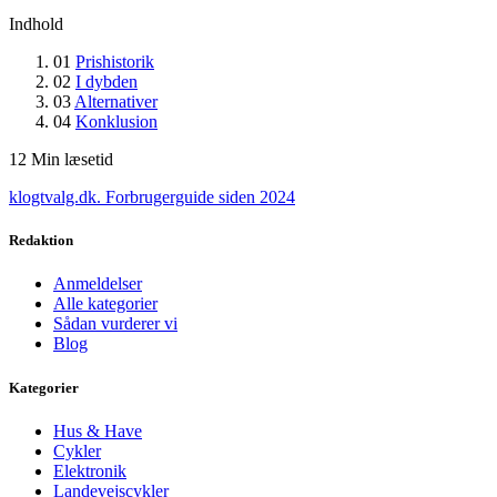
Indhold
01
Prishistorik
02
I dybden
03
Alternativer
04
Konklusion
12
Min læsetid
klogtvalg.dk
.
Forbrugerguide siden 2024
Redaktion
Anmeldelser
Alle kategorier
Sådan vurderer vi
Blog
Kategorier
Hus & Have
Cykler
Elektronik
Landevejscykler