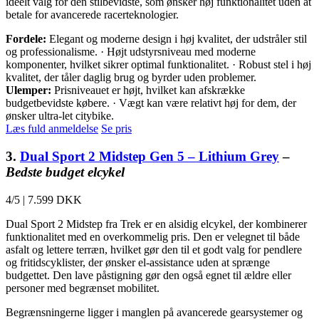
ideelt valg for den stilbevidste, som ønsker høj funktionalitet uden at
betale for avancerede racerteknologier.
Fordele:
Elegant og moderne design i høj kvalitet, der udstråler stil
og professionalisme. · Højt udstyrsniveau med moderne
komponenter, hvilket sikrer optimal funktionalitet. · Robust stel i høj
kvalitet, der tåler daglig brug og byrder uden problemer.
Ulemper:
Prisniveauet er højt, hvilket kan afskrække
budgetbevidste købere. · Vægt kan være relativt høj for dem, der
ønsker ultra-let citybike.
Læs fuld anmeldelse
Se pris
3.
Dual Sport 2 Midstep Gen 5 – Lithium Grey
–
Bedste budget elcykel
4/5
|
7.599 DKK
Dual Sport 2 Midstep fra Trek er en alsidig elcykel, der kombinerer
funktionalitet med en overkommelig pris. Den er velegnet til både
asfalt og lettere terræn, hvilket gør den til et godt valg for pendlere
og fritidscyklister, der ønsker el-assistance uden at sprænge
budgettet. Den lave påstigning gør den også egnet til ældre eller
personer med begrænset mobilitet.
Begrænsningerne ligger i manglen på avancerede gearsystemer og