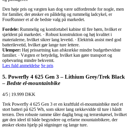
Den høje pris og vægten kan dog være udfordrende for nogle, men
for familier, der ønsker en pålidelig og rummelig ladcykel, er
FourRunner et af de bedste valg på markedet.
Fordele:
Rummelig og komfortabel kabine til fire børn, hvilket er
sjældent på markedet. · Robust konstruktion og høj kvalitet i
materialerne, hvilket sikrer lang levetid. · Elektrisk assist med god
batterilevetid, hvilket gør lange ture lettere.
Ulemper:
Høj prissætning kan afskrække mindre budgetbevidste
familier. · Vægten er betydelig, hvilket kan gøre transport og
opbevaring mindre bekvemt.
Læs fuld anmeldelse
Se pris
5. Powerfly 4 625 Gen 3 – Lithium Grey/Trek Black
–
Bedste el-mountainbike
4/5
|
19.999 DKK
Trek Powerfly 4 625 Gen 3 er en kraftfuld el-mountainbike med et
stort batteri på 625 Wh, som sikrer lang rækkevidde til ture i hårdt
terræn. Den robuste ramme tåler daglig brug og terrænkørsel, hvilket
gør den ideel til både begyndere og erfarne mountainbikere, der
ønsker ekstra hjælp på stigninger og lange ture.