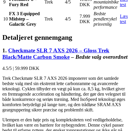
9
Trek
4/5
mountainbike
Fury Red
DKK
test
performance
FX 3 Equipped
Bedste
7.999
Læs
10
Midstep –
Trek
4/5
pendlercykel
DKK
test
Galactic Grey
prisvenlig
Detaljeret gennemgang
1.
Checkmate SLR 7 AXS 2026 – Gloss Trek
Black/Matte Carbon Smoke
–
Bedste valg overordnet
4.5/5
|
59.999 DKK
Trek Checkmate SLR 7 AXS 2026 imponerer som det samlede
bedste valg med sin ekstremt lette carbonramme og avancerede
teknologi. Cyklen tilbyder en vægt på kun ca. 8,5 kg, hvilket giver
en fremragende acceleration og håndtering, der gør den velegnet til
både konkurrence og seriøs træning. Med IsoSpeed teknologi øges
komforten betydeligt på lange ture, og den trådløse SRAM AXS
geargruppering sikrer præcise og problemfri skift.
Ulempen er den høje pris og kompleksiteten ved vedligeholdelse,
hvilket kan være en barriere for nybegyndere. Denne cykel passer
bedst til erfarne ryttere, der ønsker toppræstationer og ikke går på