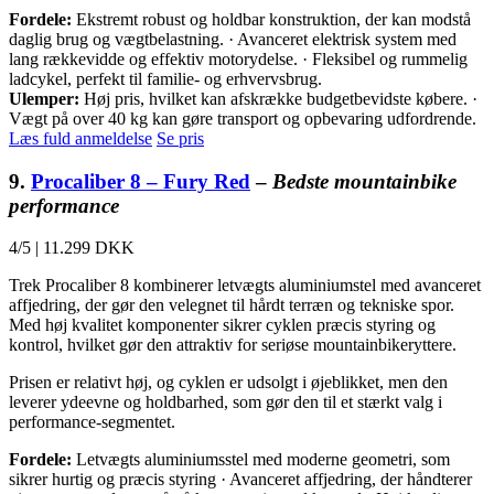
Fordele:
Ekstremt robust og holdbar konstruktion, der kan modstå
daglig brug og vægtbelastning. · Avanceret elektrisk system med
lang rækkevidde og effektiv motorydelse. · Fleksibel og rummelig
ladcykel, perfekt til familie- og erhvervsbrug.
Ulemper:
Høj pris, hvilket kan afskrække budgetbevidste købere. ·
Vægt på over 40 kg kan gøre transport og opbevaring udfordrende.
Læs fuld anmeldelse
Se pris
9.
Procaliber 8 – Fury Red
–
Bedste mountainbike
performance
4/5
|
11.299 DKK
Trek Procaliber 8 kombinerer letvægts aluminiumstel med avanceret
affjedring, der gør den velegnet til hårdt terræn og tekniske spor.
Med høj kvalitet komponenter sikrer cyklen præcis styring og
kontrol, hvilket gør den attraktiv for seriøse mountainbikeryttere.
Prisen er relativt høj, og cyklen er udsolgt i øjeblikket, men den
leverer ydeevne og holdbarhed, som gør den til et stærkt valg i
performance-segmentet.
Fordele:
Letvægts aluminiumsstel med moderne geometri, som
sikrer hurtig og præcis styring · Avanceret affjedring, der håndterer