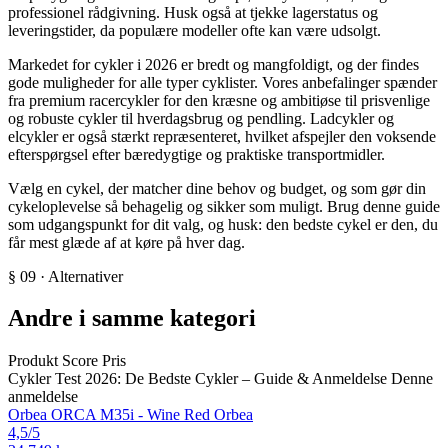
professionel rådgivning. Husk også at tjekke lagerstatus og
leveringstider, da populære modeller ofte kan være udsolgt.
Markedet for cykler i 2026 er bredt og mangfoldigt, og der findes
gode muligheder for alle typer cyklister. Vores anbefalinger spænder
fra premium racercykler for den kræsne og ambitiøse til prisvenlige
og robuste cykler til hverdagsbrug og pendling. Ladcykler og
elcykler er også stærkt repræsenteret, hvilket afspejler den voksende
efterspørgsel efter bæredygtige og praktiske transportmidler.
Vælg en cykel, der matcher dine behov og budget, og som gør din
cykeloplevelse så behagelig og sikker som muligt. Brug denne guide
som udgangspunkt for dit valg, og husk: den bedste cykel er den, du
får mest glæde af at køre på hver dag.
§ 09 · Alternativer
Andre i samme kategori
Produkt
Score
Pris
Cykler Test 2026: De Bedste Cykler – Guide & Anmeldelse
Denne
anmeldelse
Orbea ORCA M35i - Wine Red
Orbea
4,5
/5