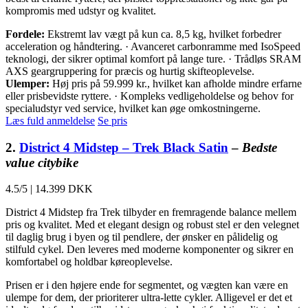
kompromis med udstyr og kvalitet.
Fordele:
Ekstremt lav vægt på kun ca. 8,5 kg, hvilket forbedrer
acceleration og håndtering. · Avanceret carbonramme med IsoSpeed
teknologi, der sikrer optimal komfort på lange ture. · Trådløs SRAM
AXS geargruppering for præcis og hurtig skifteoplevelse.
Ulemper:
Høj pris på 59.999 kr., hvilket kan afholde mindre erfarne
eller prisbevidste ryttere. · Kompleks vedligeholdelse og behov for
specialudstyr ved service, hvilket kan øge omkostningerne.
Læs fuld anmeldelse
Se pris
2.
District 4 Midstep – Trek Black Satin
–
Bedste
value citybike
4.5/5
|
14.399 DKK
District 4 Midstep fra Trek tilbyder en fremragende balance mellem
pris og kvalitet. Med et elegant design og robust stel er den velegnet
til daglig brug i byen og til pendlere, der ønsker en pålidelig og
stilfuld cykel. Den leveres med moderne komponenter og sikrer en
komfortabel og holdbar køreoplevelse.
Prisen er i den højere ende for segmentet, og vægten kan være en
ulempe for dem, der prioriterer ultra-lette cykler. Alligevel er det et