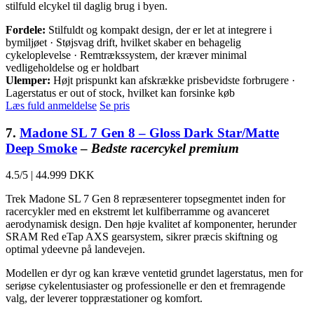
stilfuld elcykel til daglig brug i byen.
Fordele:
Stilfuldt og kompakt design, der er let at integrere i
bymiljøet · Støjsvag drift, hvilket skaber en behagelig
cykeloplevelse · Remtrækssystem, der kræver minimal
vedligeholdelse og er holdbart
Ulemper:
Højt prispunkt kan afskrække prisbevidste forbrugere ·
Lagerstatus er out of stock, hvilket kan forsinke køb
Læs fuld anmeldelse
Se pris
7.
Madone SL 7 Gen 8 – Gloss Dark Star/Matte
Deep Smoke
–
Bedste racercykel premium
4.5/5
|
44.999 DKK
Trek Madone SL 7 Gen 8 repræsenterer topsegmentet inden for
racercykler med en ekstremt let kulfiberramme og avanceret
aerodynamisk design. Den høje kvalitet af komponenter, herunder
SRAM Red eTap AXS gearsystem, sikrer præcis skiftning og
optimal ydeevne på landevejen.
Modellen er dyr og kan kræve ventetid grundet lagerstatus, men for
seriøse cykelentusiaster og professionelle er den et fremragende
valg, der leverer toppræstationer og komfort.