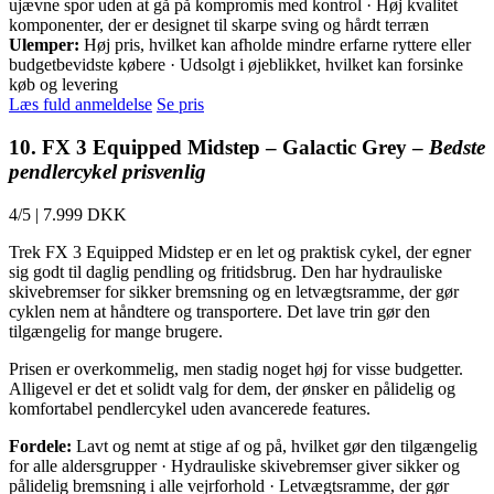
ujævne spor uden at gå på kompromis med kontrol · Høj kvalitet
komponenter, der er designet til skarpe sving og hårdt terræn
Ulemper:
Høj pris, hvilket kan afholde mindre erfarne ryttere eller
budgetbevidste købere · Udsolgt i øjeblikket, hvilket kan forsinke
køb og levering
Læs fuld anmeldelse
Se pris
10. FX 3 Equipped Midstep – Galactic Grey –
Bedste
pendlercykel prisvenlig
4/5
|
7.999 DKK
Trek FX 3 Equipped Midstep er en let og praktisk cykel, der egner
sig godt til daglig pendling og fritidsbrug. Den har hydrauliske
skivebremser for sikker bremsning og en letvægtsramme, der gør
cyklen nem at håndtere og transportere. Det lave trin gør den
tilgængelig for mange brugere.
Prisen er overkommelig, men stadig noget høj for visse budgetter.
Alligevel er det et solidt valg for dem, der ønsker en pålidelig og
komfortabel pendlercykel uden avancerede features.
Fordele:
Lavt og nemt at stige af og på, hvilket gør den tilgængelig
for alle aldersgrupper · Hydrauliske skivebremser giver sikker og
pålidelig bremsning i alle vejrforhold · Letvægtsramme, der gør