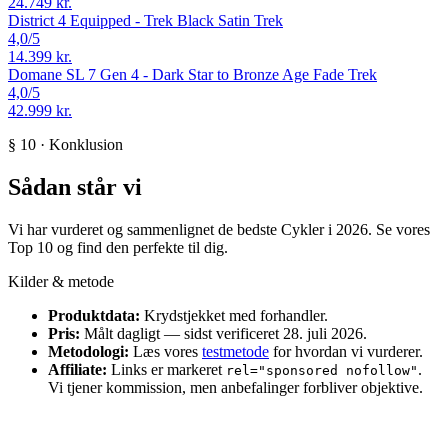
24.749 kr.
District 4 Equipped - Trek Black Satin
Trek
4,0
/5
14.399 kr.
Domane SL 7 Gen 4 - Dark Star to Bronze Age Fade
Trek
4,0
/5
42.999 kr.
§ 10 · Konklusion
Sådan står vi
Vi har vurderet og sammenlignet de bedste Cykler i 2026. Se vores
Top 10 og find den perfekte til dig.
Kilder & metode
Produktdata:
Krydstjekket med forhandler.
Pris:
Målt dagligt — sidst verificeret 28. juli 2026.
Metodologi:
Læs vores
testmetode
for hvordan vi vurderer.
Affiliate:
Links er markeret
.
rel="sponsored nofollow"
Vi tjener kommission, men anbefalinger forbliver objektive.