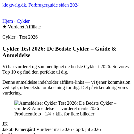
klogtvalg.dk
.
Forbrugerguide siden 2024
Hjem
·
Cykler
★ Vurderet
Affiliate
Cykler · Test 2026
Cykler Test 2026: De Bedste Cykler – Guide &
Anmeldelse
Vi har vurderet og sammenlignet de bedste Cykler i 2026. Se vores
Top 10 og find den perfekte til dig.
Denne anmeldelse indeholder affiliate-links — vi tjener kommission
ved køb, uden ekstra omkostning for dig. Det påvirker aldrig vores
vurdering.
Producentfoto · 1/4
↑ klik for flere billeder
JK
Jakob Kimergård
Vurderet mar 2026 · opd. jul 2026