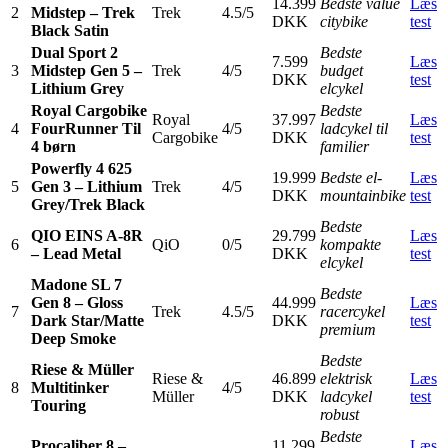
14.399
Bedste value
Læs
2
Midstep – Trek
Trek
4.5/5
DKK
citybike
test
Black Satin
Dual Sport 2
Bedste
7.599
Læs
3
Midstep Gen 5 –
Trek
4/5
budget
DKK
test
Lithium Grey
elcykel
Royal Cargobike
Bedste
Royal
37.997
Læs
4
FourRunner Til
4/5
ladcykel til
Cargobike
DKK
test
4 børn
familier
Powerfly 4 625
19.999
Bedste el-
Læs
5
Gen 3 – Lithium
Trek
4/5
DKK
mountainbike
test
Grey/Trek Black
Bedste
QIO EINS A-8R
29.799
Læs
6
QiO
0/5
kompakte
– Lead Metal
DKK
test
elcykel
Madone SL 7
Bedste
Gen 8 – Gloss
44.999
Læs
7
Trek
4.5/5
racercykel
Dark Star/Matte
DKK
test
premium
Deep Smoke
Bedste
Riese & Müller
Riese &
46.899
elektrisk
Læs
8
Multitinker
4/5
Müller
DKK
ladcykel
test
Touring
robust
Bedste
Procaliber 8 –
11.299
Læs